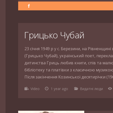
Грицько Чубай
23 січня 1949 р у с. Березини, на Рівненщин
(Грицько Чубай), український поет, перекла
дитинства Гриць любив книги, спів та малюв
бібліотеку та платівки з класичною музико
Після закінчення Козинської десятирічки (196
Video
1 year ago
Видатні люди