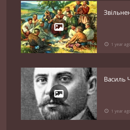
Звільне
1 year ag
Василь 
1 year ag