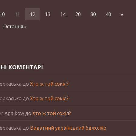
10
11
12
13
14
20
30
40
»
Остання »
НІ КОМЕНТАРІ
еркаська
до
Хто ж той сокіл?
еркаська
до
Хто ж той сокіл?
er Apalkow
до
Хто ж той сокіл?
еркаська
до
Видатний український бджоляр