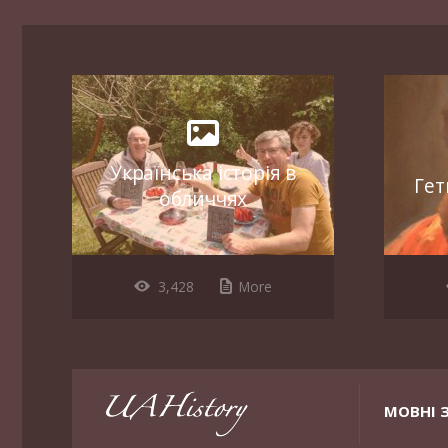
Українська історія в
Гет
обличчях
3,428
More
МОВНІ 