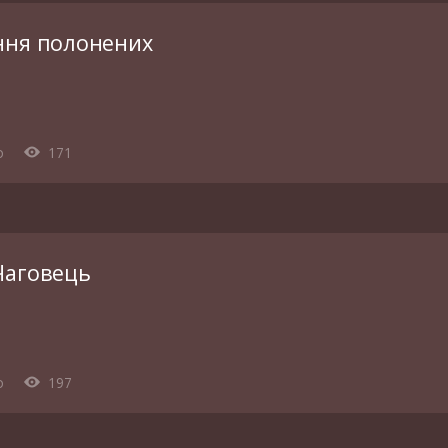
ння полонених
o
171
Чаговець
o
197