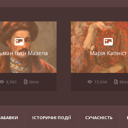
ьман Іван Мазепа
Марія Капніст
8,960
More
15,044
Mor
ЗАБАВКИ
ІСТОРИЧНІ ПОДІЇ
СУЧАСНІСТЬ