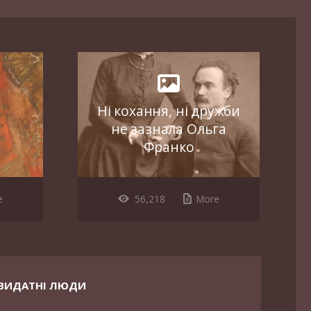
Ні кохання, ні дружби
не зазнала Ольга
Франко
e
56,218
More
ВИДАТНІ ЛЮДИ