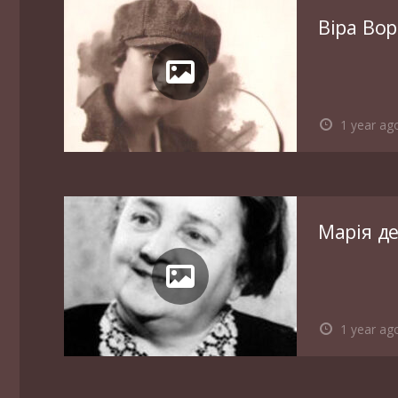
Віра Во
1 year ag
Марія д
1 year ag