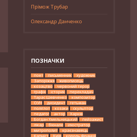
Прімож Трубар
Олександр Данченко
ПОЗНАЧКИ
поет
письменник
художник
Запоріжжя
живописець
козацтво
червоний терор
графік
історик
перекладач
Тарас Шевченко
композитор
ОУН
дисидент
гетьман
поліглот
козаки
скульптор
педагог
актор
Харків
Богдан Хмельницький
пейзажист
лікар
бієнале
ілюстратор
митрополит
краєзнавець
Капніст
Київ
король Франції