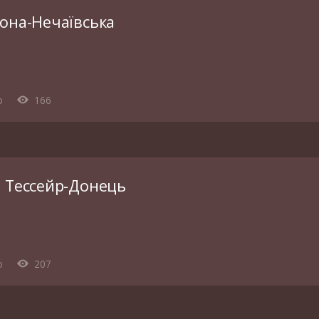
рона-Нечаївська
o
166
е Тессейр-Донець
o
207