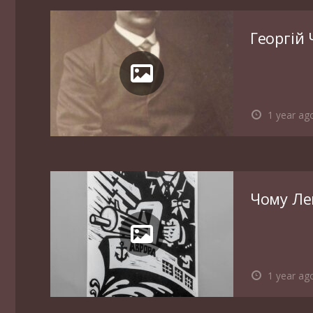
Георгій
1 year ag
Чому Ле
1 year ag