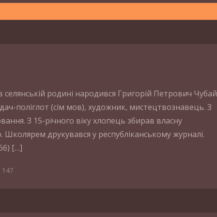
і в селянській родині народився Григорій Петрович Чубай
дач-поліглот (сім мов), художник, мистецтвознавець. З
ання. З 15-річного віку хлопець збирав власну
ю. Школярем друкувався у республіканському журналі.
6) […]
147