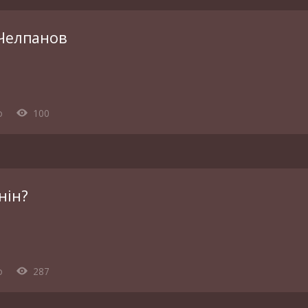
 Челпанов
o
100
нін?
o
287