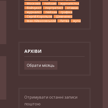
Московія
пейзажі
журналістка
бойчукіст
портретист
отаман
журналіст
пейзаж
графіка
Сергій Корольов
Шевченко
Іван Айвазовський
Литва
жупа
АРХІВИ
Архіви
Отримувати останні записи
поштою