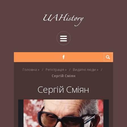
Головна
»
Регістрація
»
Видатні люди
»
Сергій Сміян
Сергій Сміян