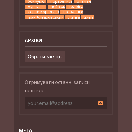
бойчукіст
портретист
отаман
журналіст
пейзаж
графіка
Сергій Корольов
Шевченко
Іван Айвазовський
Литва
жупа
АРХІВИ
Архіви
Отримувати останні записи
поштою
МЕТА