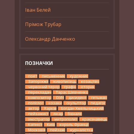
Іван Белей
Прімож Трубар
Олександр Данченко
ПОЗНАЧКИ
поет
письменник
художник
Запоріжжя
живописець
козацтво
червоний терор
графік
історик
перекладач
Тарас Шевченко
композитор
ОУН
дисидент
гетьман
поліглот
козаки
скульптор
педагог
актор
Харків
Богдан Хмельницький
пейзажист
лікар
бієнале
ілюстратор
митрополит
краєзнавець
Капніст
Київ
король Франції
Московія
пейзажі
журналістка