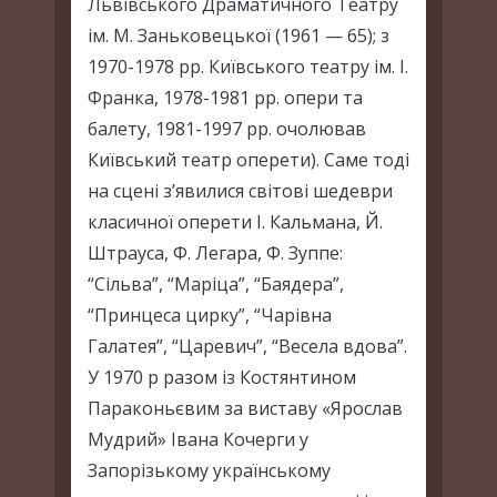
Львівського Драматичного Театру
ім. М. Заньковецької (1961 — 65); з
1970-1978 рр. Київського театру ім. І.
Франка, 1978-1981 рр. опери та
балету, 1981-1997 рр. очолював
Київський театр оперети). Саме тоді
на сцені з’явилися світові шедеври
класичної оперети І. Кальмана, Й.
Штрауса, Ф. Легара, Ф. Зуппе:
“Сільва”, “Маріца”, “Баядера”,
“Принцеса цирку”, “Чарівна
Галатея”, “Царевич”, “Весела вдова”.
У 1970 р разом із Костянтином
Параконьєвим за виставу «Ярослав
Мудрий» Івана Кочерги у
Запорізькому українському