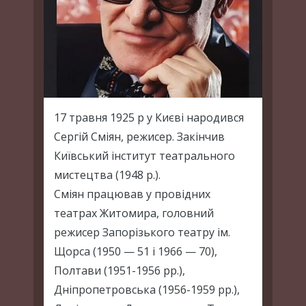
17 травня 1925 р у Києві народився
Сергій Сміян, режисер. Закінчив
Київський інститут театрального
мистецтва (1948 р.).
Сміян працював у провідних
театрах Житомира, головний
режисер Запорізького театру ім.
Щорса (1950 — 51 і 1966 — 70),
Полтави (1951-1956 рр.),
Дніпропетровська (1956-1959 рр.),