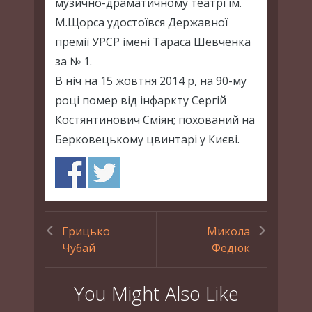
музично-драматичному театрі ім.
М.Щорса удостоївся Державної
премії УРСР імені Тараса Шевченка
за № 1.
В ніч на 15 жовтня 2014 р, на 90-му
році помер від інфаркту Сергій
Костянтинович Сміян; похований на
Берковецькому цвинтарі у Києві.
Грицько
Микола
Чубай
Федюк
You Might Also Like