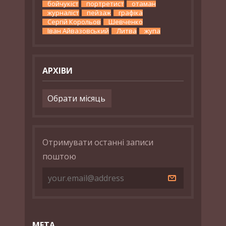
бойчукіст
портретист
отаман
журналіст
пейзаж
графіка
Сергій Корольов
Шевченко
Іван Айвазовський
Литва
жупа
АРХІВИ
Архіви
Отримувати останні записи
поштою
МЕТА