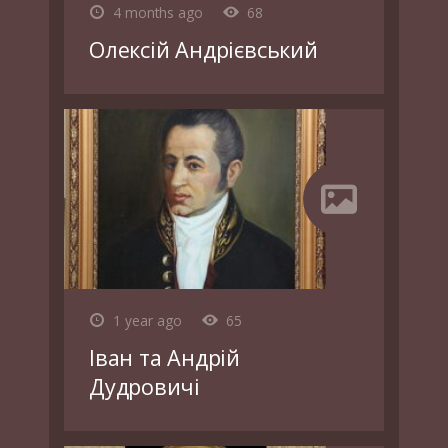
4 months ago
68
Олексій Андрієвський
1 year ago
65
Іван та Андрій
Дудровичі