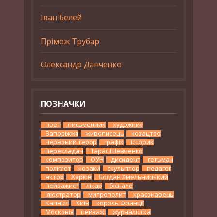
Іван Белей
Прімож Трубар
Олександр Данченко
ПОЗНАЧКИ
поет
письменник
художник
Запоріжжя
живописець
козацтво
червоний терор
графік
історик
перекладач
Тарас Шевченко
композитор
ОУН
дисидент
гетьман
поліглот
козаки
скульптор
педагог
актор
Харків
Богдан Хмельницький
пейзажист
лікар
бієнале
ілюстратор
митрополит
краєзнавець
Капніст
Київ
король Франції
Московія
пейзажі
журналістка