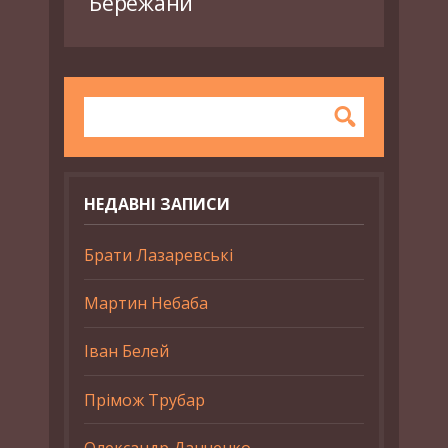
Бережани
НЕДАВНІ ЗАПИСИ
Брати Лазаревські
Мартин Небаба
Іван Белей
Прімож Трубар
Олександр Данченко