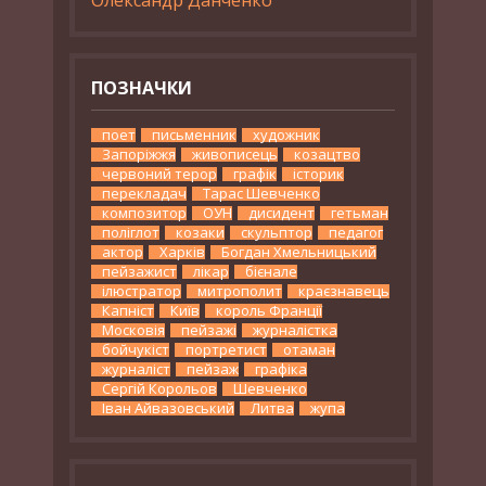
ПОЗНАЧКИ
поет
письменник
художник
Запоріжжя
живописець
козацтво
червоний терор
графік
історик
перекладач
Тарас Шевченко
композитор
ОУН
дисидент
гетьман
поліглот
козаки
скульптор
педагог
актор
Харків
Богдан Хмельницький
пейзажист
лікар
бієнале
ілюстратор
митрополит
краєзнавець
Капніст
Київ
король Франції
Московія
пейзажі
журналістка
бойчукіст
портретист
отаман
журналіст
пейзаж
графіка
Сергій Корольов
Шевченко
Іван Айвазовський
Литва
жупа