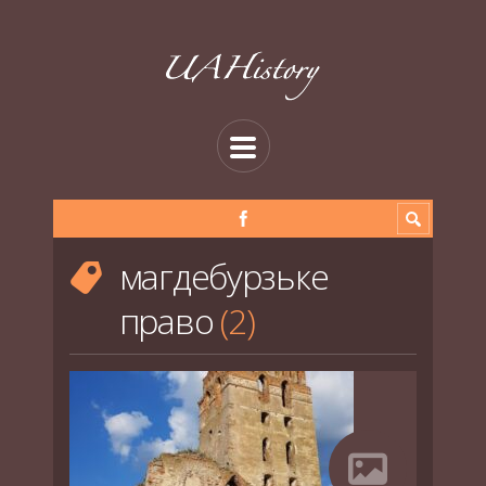
магдебурзьке
право
2