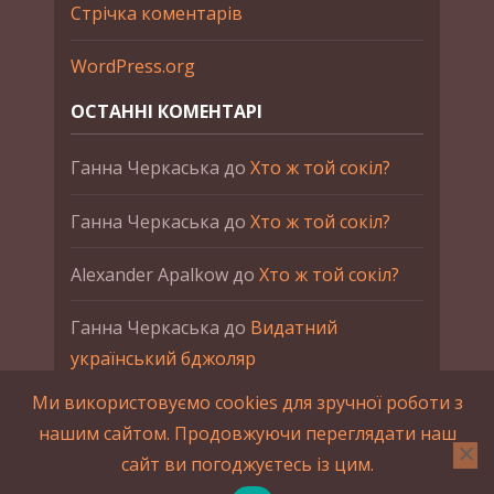
Стрічка коментарів
WordPress.org
ОСТАННІ КОМЕНТАРІ
Ганна Черкаська
до
Хто ж той сокіл?
Ганна Черкаська
до
Хто ж той сокіл?
Alexander Apalkow
до
Хто ж той сокіл?
Ганна Черкаська
до
Видатний
український бджоляр
Ми використовуємо cookies для зручної роботи з
Ганна Черкаська
до
Петро Франко
нашим сайтом. Продовжуючи переглядати наш
сайт ви погоджуєтесь із цим.
2015-2023 © UAHistory Всі права застережено.