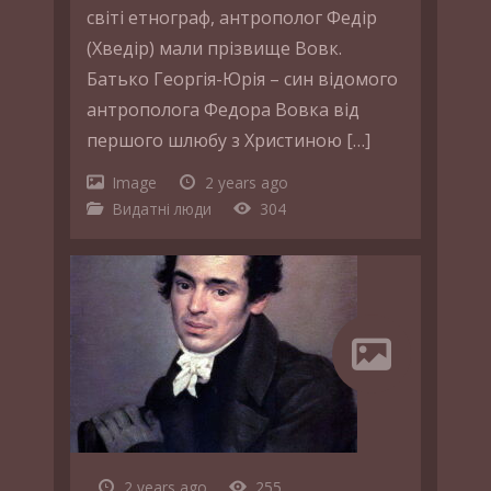
світі етнограф, антрополог Федір
(Хведір) мали прізвище Вовк.
Батько Георгія-Юрія – син відомого
антрополога Федора Вовка від
першого шлюбу з Христиною […]
Image
2 years ago
Видатні люди
304
2 years ago
255