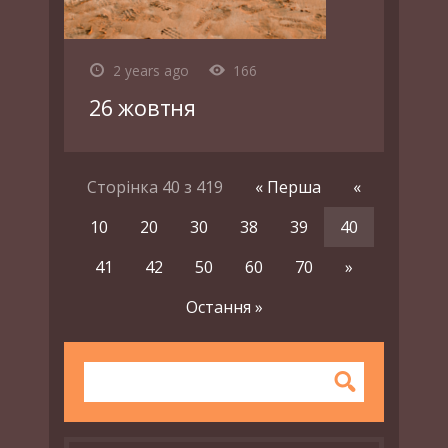
2 years ago
166
26 жовтня
Сторінка 40 з 419
« Перша
«
10
20
30
38
39
40
41
42
50
60
70
»
Остання »