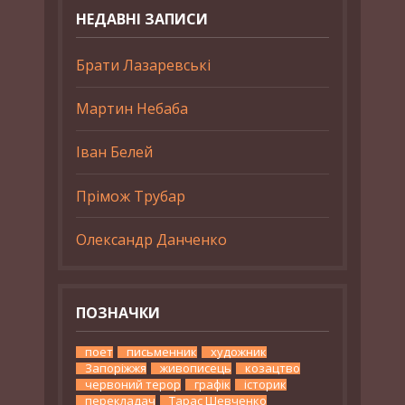
НЕДАВНІ ЗАПИСИ
Брати Лазаревські
Мартин Небаба
Іван Белей
Прімож Трубар
Олександр Данченко
ПОЗНАЧКИ
поет
письменник
художник
Запоріжжя
живописець
козацтво
червоний терор
графік
історик
перекладач
Тарас Шевченко