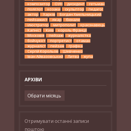
композитор
ОУН
дисидент
гетьман
поліглот
козаки
скульптор
педагог
актор
Харків
Богдан Хмельницький
пейзажист
лікар
бієнале
ілюстратор
митрополит
краєзнавець
Капніст
Київ
король Франції
Московія
пейзажі
журналістка
бойчукіст
портретист
отаман
журналіст
пейзаж
графіка
Сергій Корольов
Шевченко
Іван Айвазовський
Литва
жупа
АРХІВИ
Архіви
Отримувати останні записи
поштою