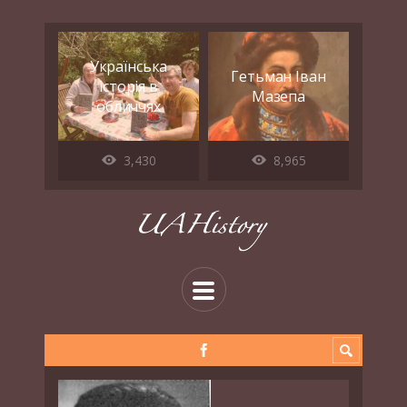
Українська
Гетьман Іван
історія в
Мазепа
обличчях
3,430
8,965