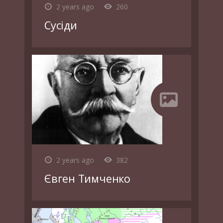
2 years ago
260
Сусіди
2 years ago
382
Євген Тимченко