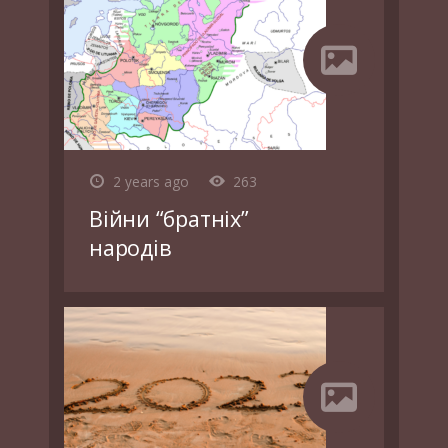
2 years ago
263
Війни “братніх”
народів