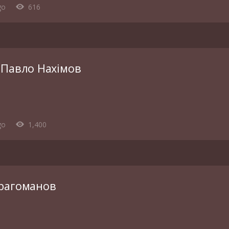
go
616
 Павло Нахімов
go
1,400
рагоманов