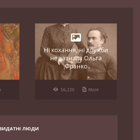
Ні кохання, ні дружби
не зазнала Ольга
Франко
e
56,220
More
ВИДАТНІ ЛЮДИ