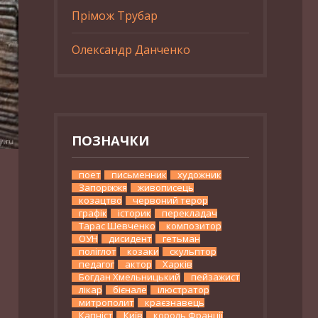
Прімож Трубар
Олександр Данченко
ПОЗНАЧКИ
поет
письменник
художник
Запоріжжя
живописець
козацтво
червоний терор
графік
історик
перекладач
Тарас Шевченко
композитор
ОУН
дисидент
гетьман
поліглот
козаки
скульптор
педагог
актор
Харків
Богдан Хмельницький
пейзажист
лікар
бієнале
ілюстратор
митрополит
краєзнавець
Капніст
Київ
король Франції