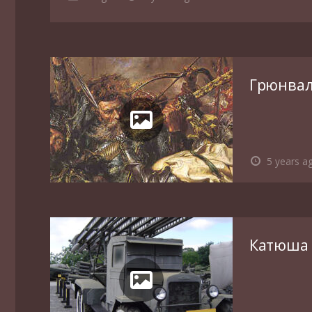
Грюнвал
5 years a
Катюша