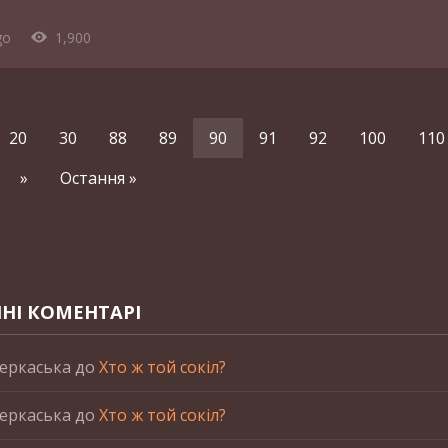
go
1,900
20
30
88
89
90
91
92
100
110
»
Остання »
НІ КОМЕНТАРІ
еркаська
до
Хто ж той сокіл?
еркаська
до
Хто ж той сокіл?