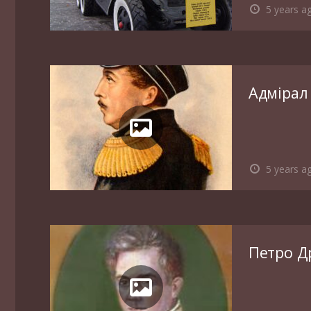
5 years a
Адмірал
5 years a
Петро Д