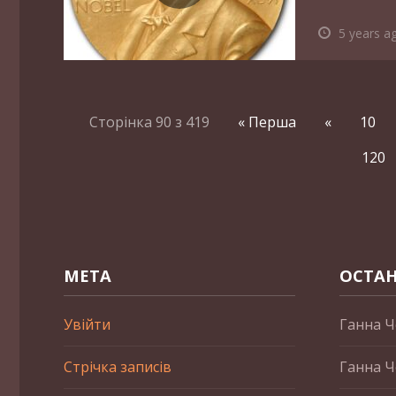
5 years a
Сторінка 90 з 419
« Перша
«
10
120
МЕТА
ОСТАН
Увійти
Ганна Ч
Стрічка записів
Ганна Ч