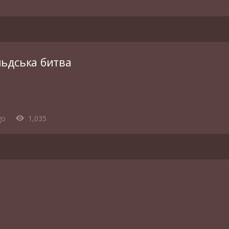
ьдська битва
go
1,035