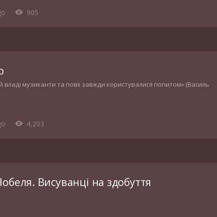
go
905
b
й владі музиканти та повії завжди користувалися попитом» (Василь
go
4,203
обеля. Висуванці на здобуття