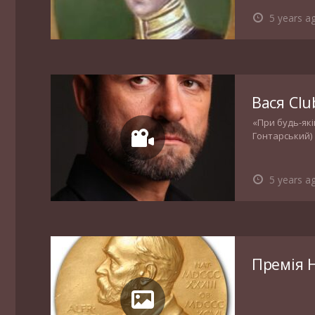
5 years a
Вася Clu
«При будь-які
Гонтарський)
5 years a
Премія Н