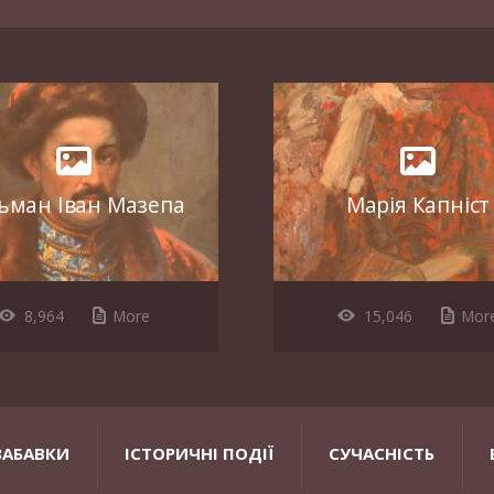
ьман Іван Мазепа
Марія Капніст
8,964
More
15,046
Mor
ЗАБАВКИ
ІСТОРИЧНІ ПОДІЇ
СУЧАСНІСТЬ