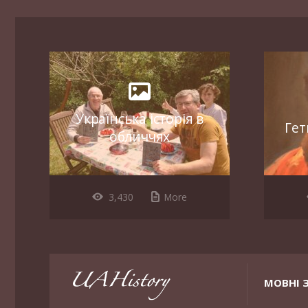
Українська історія в
Гет
обличчях
3,430
More
МОВНІ 