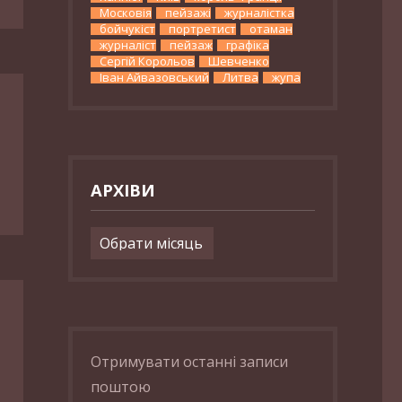
Московія
пейзажі
журналістка
бойчукіст
портретист
отаман
журналіст
пейзаж
графіка
Сергій Корольов
Шевченко
Іван Айвазовський
Литва
жупа
АРХІВИ
Архіви
Отримувати останні записи
поштою