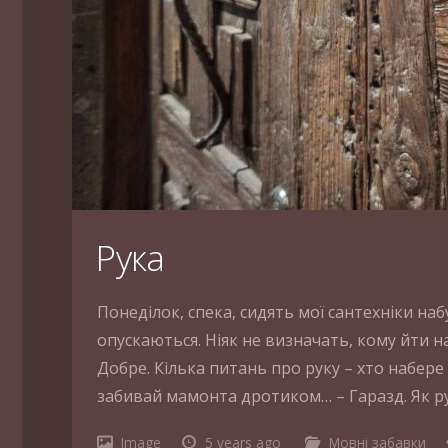
Рука
Понеділок, спека, сидять мої сантехніки наб
опускаються. Ніяк не визначать, кому йти н
Добре. Кілька питань про руку – хто набере 
забивай мамонта дротиком… – Гаразд. Як р
Image
5 years ago
Мовні забавки