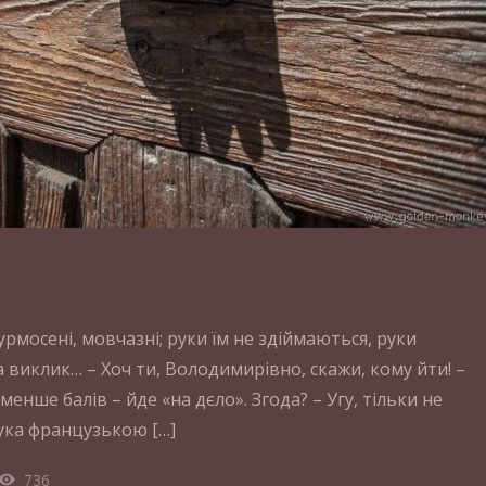
урмосені, мовчазні; руки їм не здіймаються, руки
а виклик… – Хоч ти, Володимирівно, скажи, кому йти! –
менше балів – йде «на дєло». Згода? – Угу, тільки не
ука французькою […]
736