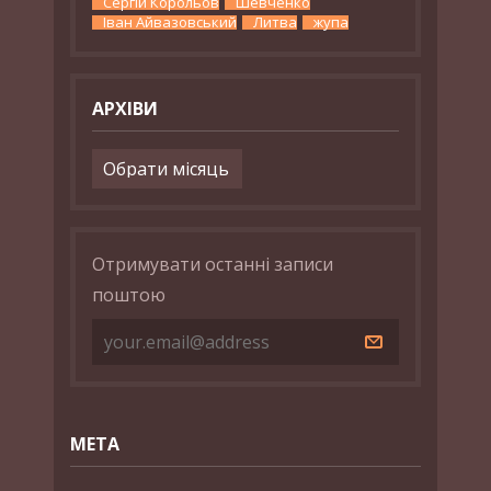
Сергій Корольов
Шевченко
Іван Айвазовський
Литва
жупа
АРХІВИ
Архіви
Отримувати останні записи
поштою
МЕТА