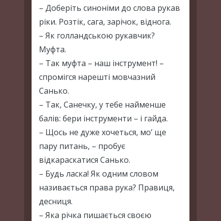
– Доберіть синоніми до слова рукав
ріки. Розтік, сага, зарічок, віднога.
– Як голландською рукавчик?
Муфта.
– Так муфта – наш інструмент! –
спромігся нарешті мовчазний
Санько.
– Так, Санечку, у тебе найменше
балів: бери інструменти – і гайда.
– Щось не дуже хочеться, мо’ ще
пару питань, – пробує
відкараскатися Санько.
– Будь ласка! Як одним словом
називається права рука? Правиця,
десниця.
– Яка річка пишається своєю