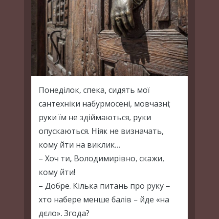
Понеділок, спека, сидять мої
сантехніки набурмосені, мовчазні;
руки їм не здіймаються, руки
опускаються. Ніяк не визначать,
кому йти на виклик…
– Хоч ти, Володимирівно, скажи,
кому йти!
– Добре. Кілька питань про руку –
хто набере менше балів – йде «на
дєло». Згода?