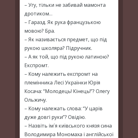
– Угу, тільки не забивай мамонта
дротиком…
– Гаразд. Як рука французькою
мовою? Бра.
– Як називається предмет, що під
рукою школяра? Підручник.
– А як той, що під рукою латиною?
Експромт.
– Кому належить експромт на
племінника Лесі Українки Юрія
Косача: “Молодець! Кінець!”? Олегу
Ольжичу.
– Кому належать слова: “У царів
дуже довгі руки”? Овідію.
– Назвіть ім´я київського князя сина
Володимира Мономаха і англійської