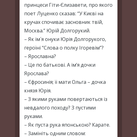
принцеси Гіти-Єлизавети, про якого
поет Луценко сказав: “У Києві на
кручах спочиває засновник твій,
Москва.” Юрій Долгорукий.
– Як ім´я онуки Юрія Долгорукого,
героїні “Слова о полку Ігоревім”?
– Ярославна?
– Це по батькові. А ім’я дочки
Ярослава?
– Єфросинія; її мати Ольга – дочка
князя Юрія.
– З якими руками повертаються із
невдалого походу? З пустими
руками.
– Як пуста рука японською? Карате.
– Замініть одним словом: