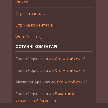
Увійти
Стрічка записів
Стрічка коментарів
WordPress.org
ОСТАННІ КОМЕНТАРІ
Ганна Черкаська
до
Хто ж той сокіл?
Ганна Черкаська
до
Хто ж той сокіл?
Alexander Apalkow
до
Хто ж той сокіл?
Ганна Черкаська
до
Видатний
український бджоляр