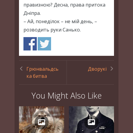
правизною? Десна, права притока
Дніпра.
– Ай, понеділок – не мій день, –
розводить руки Санько.
Грюнвальдсь
Дворукі
ка битва
You Might Also Like