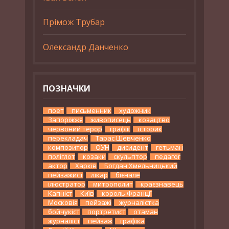
Прімож Трубар
Олександр Данченко
ПОЗНАЧКИ
поет
письменник
художник
Запоріжжя
живописець
козацтво
червоний терор
графік
історик
перекладач
Тарас Шевченко
композитор
ОУН
дисидент
гетьман
поліглот
козаки
скульптор
педагог
актор
Харків
Богдан Хмельницький
пейзажист
лікар
бієнале
ілюстратор
митрополит
краєзнавець
Капніст
Київ
король Франції
Московія
пейзажі
журналістка
бойчукіст
портретист
отаман
журналіст
пейзаж
графіка