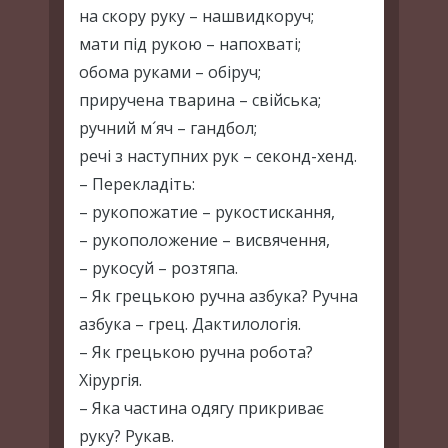
на скору руку – нашвидкоруч;
мати під рукою – напохваті;
обома руками – обіруч;
приручена тварина – свійська;
ручний м´яч – гандбол;
речі з наступних рук – секонд-хенд.
– Перекладіть:
– рукопожатие – рукостискання,
– рукоположение – висвячення,
– рукосуй – розтяпа.
– Як грецькою ручна азбука? Ручна
азбука – грец. Дактилологія.
– Як грецькою ручна робота?
Хірургія.
– Яка частина одягу прикриває
руку? Рукав.