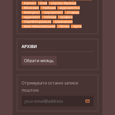
Капніст
Київ
король Франції
Московія
пейзажі
журналістка
бойчукіст
портретист
отаман
журналіст
пейзаж
графіка
Сергій Корольов
Шевченко
Іван Айвазовський
Литва
жупа
АРХІВИ
Архіви
Отримувати останні записи
поштою