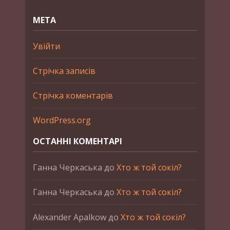
МЕТА
Увійти
Стрічка записів
Стрічка коментарів
WordPress.org
ОСТАННІ КОМЕНТАРІ
Ганна Черкаська
до
Хто ж той сокіл?
Ганна Черкаська
до
Хто ж той сокіл?
Alexander Apalkow
до
Хто ж той сокіл?