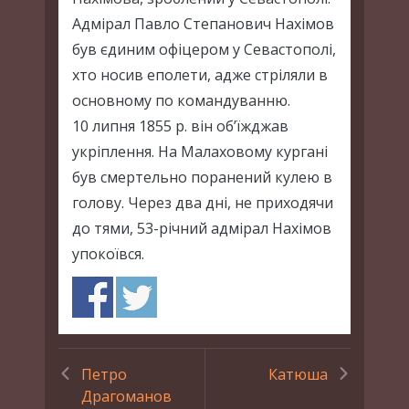
Адмірал Павло Степанович Нахімов
був єдиним офіцером у Севастополі,
хто носив еполети, адже стріляли в
основному по командуванню.
10 липня 1855 р. він об’їжджав
укріплення. На Малаховому кургані
був смертельно поранений кулею в
голову. Через два дні, не приходячи
до тями, 53-річний адмірал Нахімов
упокоївся.
Петро
Катюша
Драгоманов