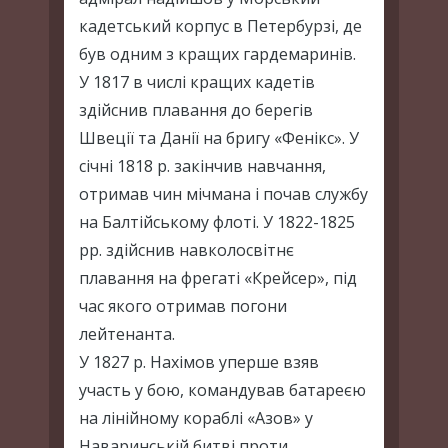
кадетський корпус в Петербурзі, де
був одним з кращих гардемаринів.
У 1817 в числі кращих кадетів
здійснив плавання до берегів
Швеції та Данії на бригу «Фенікс». У
січні 1818 р. закінчив навчання,
отримав чин мічмана і почав службу
на Балтійському флоті. У 1822-1825
рр. здійснив навколосвітнє
плавання на фрегаті «Крейсер», під
час якого отримав погони
лейтенанта.
У 1827 р. Нахімов уперше взяв
участь у бою, командував батареєю
на лінійному кораблі «Азов» у
Наваринській битві проти