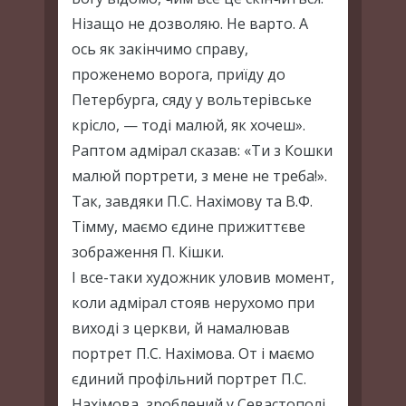
Нізащо не дозволяю. Не варто. А
ось як закінчимо справу,
проженемо ворога, приїду до
Петербурга, сяду у вольтерівське
крісло, — тоді малюй, як хочеш».
Раптом адмірал сказав: «Ти з Кошки
малюй портрети, з мене не треба!».
Так, завдяки П.С. Нахімову та В.Ф.
Тімму, маємо єдине прижиттєве
зображення П. Кішки.
І все-таки художник уловив момент,
коли адмірал стояв нерухомо при
виході з церкви, й намалював
портрет П.С. Нахімова. От і маємо
єдиний профільний портрет П.С.
Нахімова, зроблений у Севастополі.