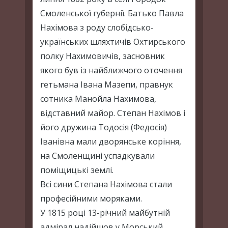
Смоленської губернії. Батько Павла
Нахімова з роду слобідсько-
українських шляхтичів Охтирського
полку Нахимовичів, засновник
якого був із найближчого оточення
гетьмана Івана Мазепи, правнук
сотника Манойла Нахимова,
відставний майор. Степан Нахімов і
його дружина Тодосія (Федосія)
Іванівна мали дворянське коріння,
на Смоленщині успадкували
поміщицькі землі.
Всі сини Степана Нахімова стали
професійними моряками.
У 1815 році 13-річний майбутній
адмірал надійшов у Морський