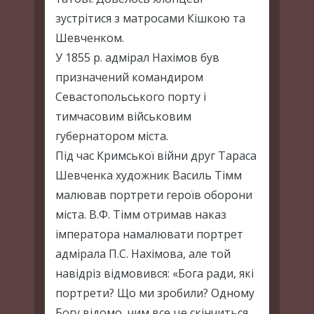
зустрітися з матросами Кішкою та
Шевченком.
У 1855 р. адмірал Нахімов був
призначений командиром
Севастопольського порту і
тимчасовим військовим
губернатором міста.
Під час Кримської війни друг Тараса
Шевченка художник Василь Тімм
малював портрети героїв оборони
міста. В.Ф. Тімм отримав наказ
імператора намалювати портрет
адмірала П.С. Нахімова, але той
навідріз відмовився: «Бога ради, які
портрети? Що ми зробили? Одному
Богу відомо, чим все це скінчиться.