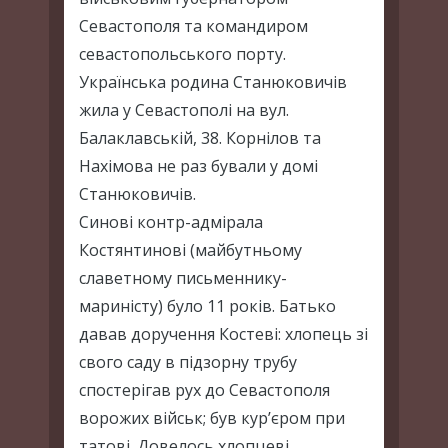
Севастополя та командиром
севастопольського порту.
Українська родина Станюковичів
жила у Севастополі на вул.
Балаклавській, 38. Корнілов та
Нахімова не раз бували у домі
Станюковичів.
Синові контр-адмірала
Костянтинові (майбутньому
славетному письменнику-
мариністу) було 11 років. Батько
давав доручення Костеві: хлопець зі
свого саду в підзорну трубу
спостерігав рух до Севастополя
ворожих військ; був кур’єром при
татові. Довелось хлопцеві