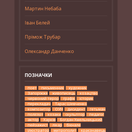
Мартин Небаба
Іван Белей
Прімож Трубар
Олександр Данченко
ПОЗНАЧКИ
поет
письменник
художник
Запоріжжя
живописець
козацтво
червоний терор
графік
історик
перекладач
Тарас Шевченко
композитор
ОУН
дисидент
гетьман
поліглот
козаки
скульптор
педагог
актор
Харків
Богдан Хмельницький
пейзажист
лікар
бієнале
ілюстратор
митрополит
краєзнавець