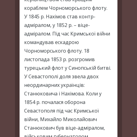
кораблем Чорноморського флоту.
У 1845 р. Нахімов став контр-
адміралом, у 1852 р. – віце-
адміралом. Під час Кримської війни
командував ескадрою
Чорноморського флоту. 18
листопада 1853 р. розгромив
турецький флот у Синопській битві.
У Севастополі доля звела двох
неординарних українців:
Станюковича і Нахімова. Коли у
1854 р. почалася оборона
Севастополя під час Кримської
війни, Михайло Миколайович
Станюкович був віце-адміралом,
військовим губернатором