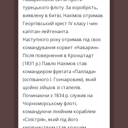
турецького флоту. За хоробрість,
виявлену в битві, Нахімов отримав
Георгіївський хрест IV класу і чин
капітан-лейтенанта.
Наступного року отримав під своє
командування корвет «Наварин».
Після повернення в Кронштадт
(1831 р.) Павло Нахімов став
командиром фрегата «Паллада»
(оспіваного І. Гончаровим), який
щойно зійшов зі стапелів.
Починаючи з 1834 р. служив на
Чорноморському флоті,
командуючи лінійним кораблем
«Сілістрія», який під його
керівництвом став кращим