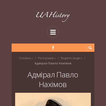
Головна
»
Регістрація
»
Видатні люди
»
Адмірал Павло Нахімов
Адмірал Павло
Нахімов