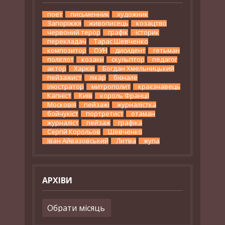
поет
письменник
художник
Запоріжжя
живописець
козацтво
червоний терор
графік
історик
перекладач
Тарас Шевченко
композитор
ОУН
дисидент
гетьман
поліглот
козаки
скульптор
педагог
актор
Харків
Богдан Хмельницький
пейзажист
лікар
бієнале
ілюстратор
митрополит
краєзнавець
Капніст
Київ
король Франції
Московія
пейзажі
журналістка
бойчукіст
портретист
отаман
журналіст
пейзаж
графіка
Сергій Корольов
Шевченко
Іван Айвазовський
Литва
жупа
АРХІВИ
Архіви