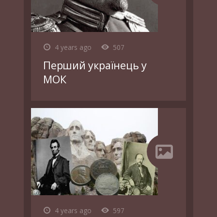
4 years ago
507
Перший українець у
МОК
4 years ago
597