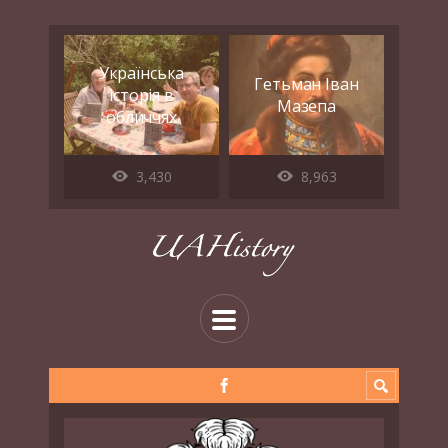
Українська
Гетьман Іван
історія в
Мазепа
обличчях
3,430
8,963