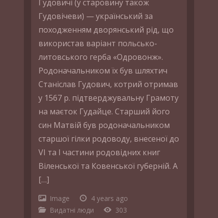
Гудовичі (у старовину також
Гудовічеви) — український за
походженням дворянський рід, що
використав варіант польсько-
литовського герба «Одровонж».
Родоначальником їх був шляхтич
Станіслав Гудович, котрий отримав
у 1567 р. підтверджувальну Грамоту
на маєток Гудайце. Старший його
син Матвій був родоначальником
старшої гілки родоводу, внесеної до
VI та I частини родовідних книг
Віленської та Ковенської губерній. А
[…]
Image
4 years ago
Видатні люди
303