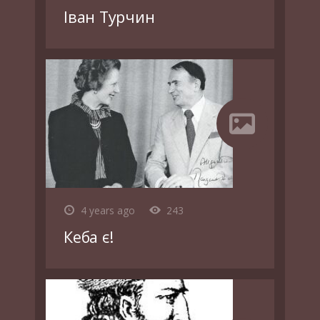
Іван Турчин
4 years ago
243
Кеба є!