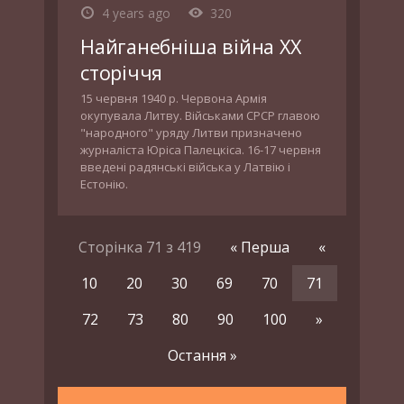
4 years ago
320
Найганебніша війна ХХ
сторіччя
15 червня 1940 р. Червона Армія
окупувала Литву. Військами СРСР главою
"народного" уряду Литви призначено
журналіста Юріса Палецкіса. 16-17 червня
введені радянські війська у Латвію і
Естонію.
Сторінка 71 з 419
« Перша
«
10
20
30
69
70
71
72
73
80
90
100
»
Остання »