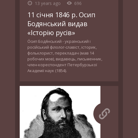
13 years ago
696
11 січня 1846 р. Осип
Бодянський видав
«Історію русів»
О́сип Бодя́нський - український і
російський філолог-славіст, історик,
фольклорист, перекладач (мав 14
робочих мов), видавець, письменник,
член-кореспондент Петербурзької
Академії наук (1854).