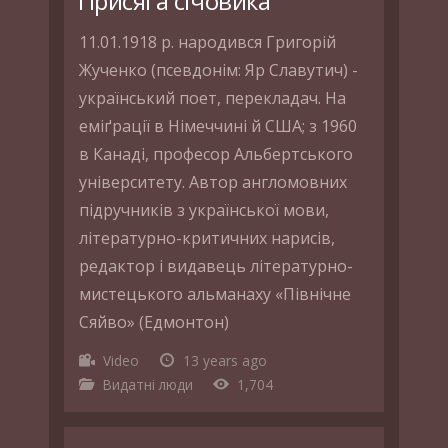
Присяга січовика
11.01.1918 р. народився Григорій
Жученко (псевдонім: Яр Славутич) -
український поет, перекладач. На
еміґрації в Німеччині й США; з 1960
в Канаді, професор Альбертського
університету. Автор англомовних
підручників з української мови,
літературно-критичних нарисів,
редактор і видавець літературно-
мистецького альманаху «Північне
Сяйво» (Едмонтон)
Video
13 years ago
Видатні люди
1,704