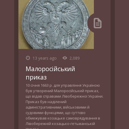
13 years ago
2,089
Малоросійський
приказ
10 січня 1663 р. для управління Україною
був утворений Малоросійський приказ,
що відав справами Лівобережної України.
Приказ був наділений
адміністративними, військовими й
судовими функціями, що суттєво
обмежував козацьке самоврядування в
Лівобережній козацько-гетьманській