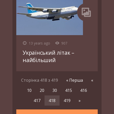
13 years ago
907
Український літак –
найбільший
Сторінка 418 з 419
« Перша
«
10
20
30
415
416
417
418
419
»