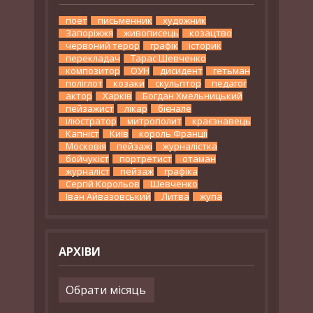
поет
письменник
художник
Запоріжжя
живописець
козацтво
червоний терор
графік
історик
перекладач
Тарас Шевченко
композитор
ОУН
дисидент
гетьман
поліглот
козаки
скульптор
педагог
актор
Харків
Богдан Хмельницький
пейзажист
лікар
бієнале
ілюстратор
митрополит
краєзнавець
Капніст
Київ
король Франції
Московія
пейзажі
журналістка
бойчукіст
портретист
отаман
журналіст
пейзаж
графіка
Сергій Корольов
Шевченко
Іван Айвазовський
Литва
жупа
АРХІВИ
Архіви