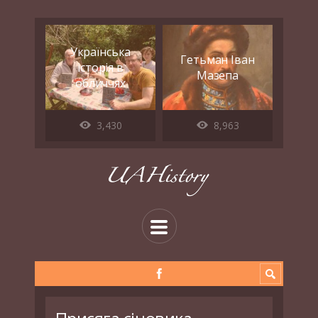
Українська
Гетьман Іван
історія в
Мазепа
обличчях
3,430
8,963