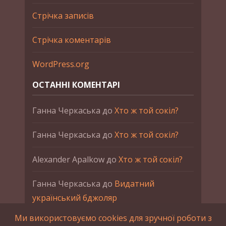
Стрічка записів
Стрічка коментарів
WordPress.org
ОСТАННІ КОМЕНТАРІ
Ганна Черкаська
до
Хто ж той сокіл?
Ганна Черкаська
до
Хто ж той сокіл?
Alexander Apalkow
до
Хто ж той сокіл?
Ганна Черкаська
до
Видатний
український бджоляр
Ми використовуємо cookies для зручної роботи з
Ганна Черкаська
до
Петро Франко