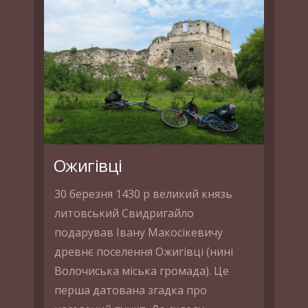
Ожигівці
30 березня 1430 р великий князь
литовський Свидригайло
подарував Івану Макосікевичу
древнє поселення Ожигівці (нині
Волочиська міська громада). Це
перша датована згадка про