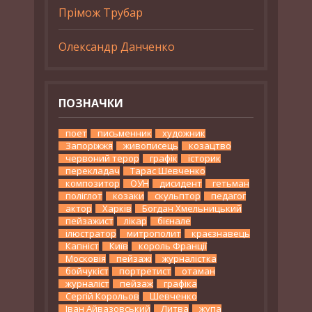
Прімож Трубар
Олександр Данченко
ПОЗНАЧКИ
поет
письменник
художник
Запоріжжя
живописець
козацтво
червоний терор
графік
історик
перекладач
Тарас Шевченко
композитор
ОУН
дисидент
гетьман
поліглот
козаки
скульптор
педагог
актор
Харків
Богдан Хмельницький
пейзажист
лікар
бієнале
ілюстратор
митрополит
краєзнавець
Капніст
Київ
король Франції
Московія
пейзажі
журналістка
бойчукіст
портретист
отаман
журналіст
пейзаж
графіка
Сергій Корольов
Шевченко
Іван Айвазовський
Литва
жупа