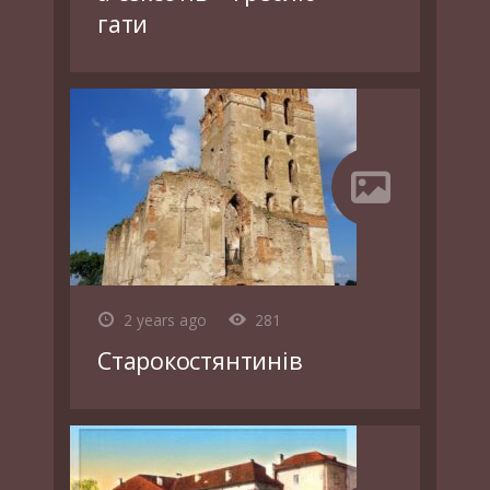
гати
2 years ago
281
Старокостянтинів