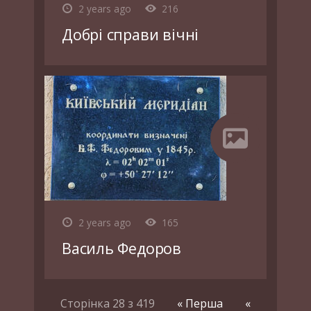
2 years ago
216
Добрі справи вічні
2 years ago
165
Василь Федоров
Сторінка 28 з 419
« Перша
«