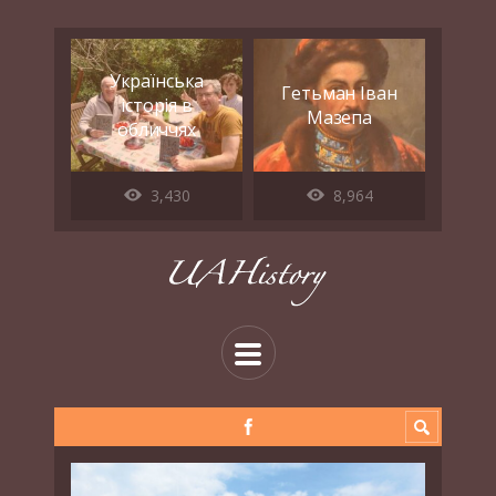
Українська
Гетьман Іван
історія в
Мазепа
обличчях
3,430
8,964