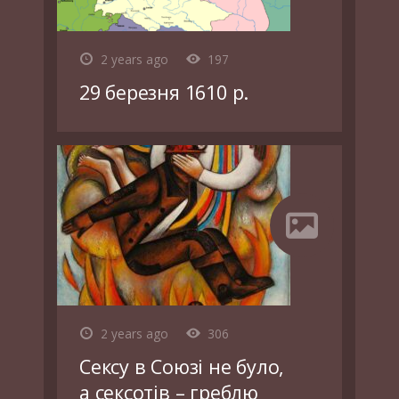
2 years ago
197
29 березня 1610 р.
2 years ago
306
Сексу в Союзі не було,
а сексотів – греблю