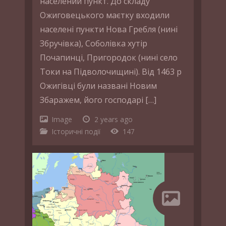
населений пункт. До складу
Ожиговецького маєтку входили
населені пункти Нова Гребля (нині
Збручівка), Соболівка хутір
Почапинці, Пригородок (нині село
Токи на Підволочищині). Від 1463 р
Ожигівці були названі Новим
Збаражем, його господарі […]
Image
2 years ago
Історичні події
147