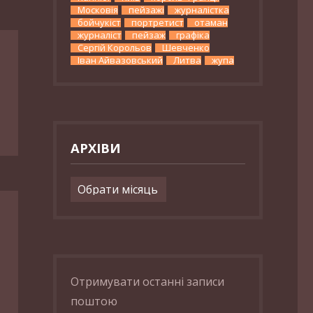
Московія
пейзажі
журналістка
бойчукіст
портретист
отаман
журналіст
пейзаж
графіка
Сергій Корольов
Шевченко
Іван Айвазовський
Литва
жупа
АРХІВИ
Архіви
Отримувати останні записи
поштою