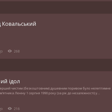
 Ковальський
go
268
ний ідол
ерший чистим (безкоштовним) душевним поривом було нелегітимне
’ятника Леніну 1 серпня 1990 року (за рік до незалежності) у
.
go
216