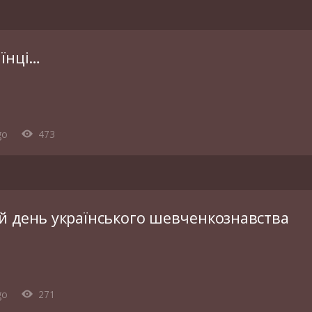
аїнці…
go
473
й день українського шевченкознавства
go
271