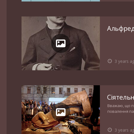
Альфред
3 years a
Сіятель
Вважаю, що п
повалення пам
Червонограді
3 years a