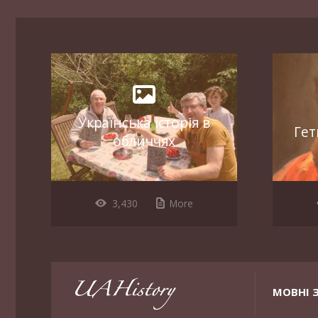
Українська історія в
Гет
обличчях
3,430
More
МОВНІ 