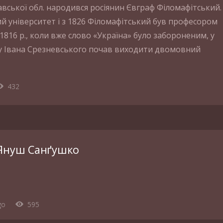
лавської обл. народився росіянин Євграф Філомафітський.
ий університет і з 1826 Філомафітський був професором
 З 1816 р., коли вже слово «Україна» було забороненим, у
ету Івана Срезневського почав виходити двомовний
432
 Януш Санґушко
go
595