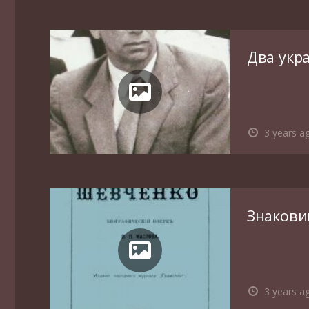
Два укр
3 years a
Знакови
3 years a