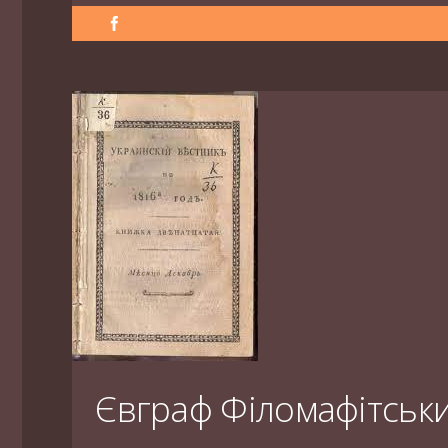
Євграф Філомафітськ