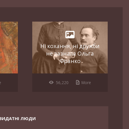
Ні кохання, ні дружби
не зазнала Ольга
Франко
e
56,220
More
ВИДАТНІ ЛЮДИ