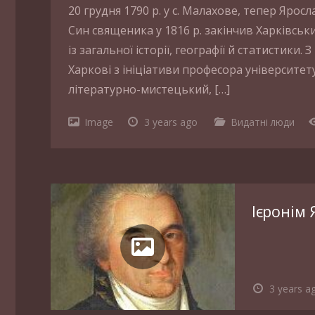
20 грудня 1790 р. у с. Малахове, тепер Ярос
Син священика у 1816 р. закінчив Харківськ
із загальної історії, географії й статистики.
Харкові з ініціативи професора університ
літературно-мистецький, […]
Image
3 years ago
Видатні люди
Ієронім
3 years a