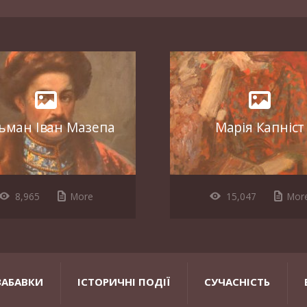
ьман Іван Мазепа
Марія Капніст
8,965
More
15,047
Mor
ЗАБАВКИ
ІСТОРИЧНІ ПОДІЇ
СУЧАСНІСТЬ