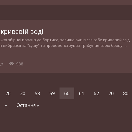
кривавій воді
ької збірної поплив до бортика, залишаючи після себе кривавий слід
він вибрався на “сушу” та продемонстрував трибунам свою брову,
згорілися з новою силою.
go
988
20
30
58
59
60
61
62
70
80
»
Остання »