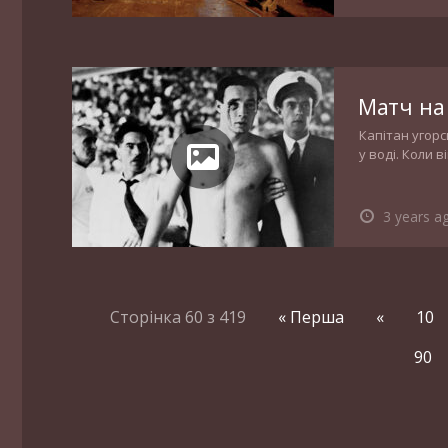
Матч на 
Капітан угорс
у воді. Коли 
пристрасті ро
3 years a
Сторінка 60 з 419
« Перша
«
10
90