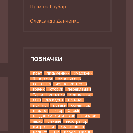
Прімож Трубар
Олександр Данченко
ПОЗНАЧКИ
поет
письменник
художник
Запоріжжя
живописець
козацтво
червоний терор
графік
історик
перекладач
Тарас Шевченко
композитор
ОУН
дисидент
гетьман
поліглот
козаки
скульптор
педагог
актор
Харків
Богдан Хмельницький
пейзажист
лікар
бієнале
ілюстратор
митрополит
краєзнавець
Капніст
Київ
король Франції