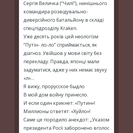
Сергія Величка (“Чилі”), нинішнього
командира розвідувально-
диверсійного батальйону в складі
спецпідрозділу Kraken.
Уже десять років цей неологізм
“Путін- ло-ло” сприймається, як
діагноз. Увійшов у мови світу без
перекладу. Правда, японці мали
задуматися, адже у них немає звуку
«л»…
Я вижу, прорусское быдло
В мой дом войну принесло.
И если один крикнет: «Путин»!
Миллионы ответят: «Хуйло»!
Саме це породило анекдот: „Указом
президента Росії заборонено вголос