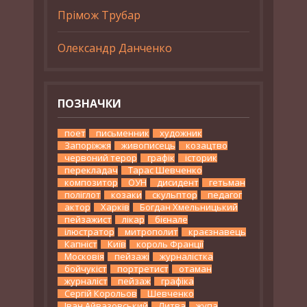
Прімож Трубар
Олександр Данченко
ПОЗНАЧКИ
поет
письменник
художник
Запоріжжя
живописець
козацтво
червоний терор
графік
історик
перекладач
Тарас Шевченко
композитор
ОУН
дисидент
гетьман
поліглот
козаки
скульптор
педагог
актор
Харків
Богдан Хмельницький
пейзажист
лікар
бієнале
ілюстратор
митрополит
краєзнавець
Капніст
Київ
король Франції
Московія
пейзажі
журналістка
бойчукіст
портретист
отаман
журналіст
пейзаж
графіка
Сергій Корольов
Шевченко
Іван Айвазовський
Литва
жупа