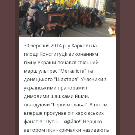
30 березня 2014 р. у Харкові на
площі Конституції виконанням
гімну України почався спільний
марш ультрас “Металіста” та
донецького “Шахтаря”. Учасники з
українськими прапорами і
димовими шашками йшли,
скандуючи “Героям слава!”. А потім
вперше пролунав хіт харківських
фанатів “Путін – х@йло!” Нерідко
автором пісні-кричалки називають