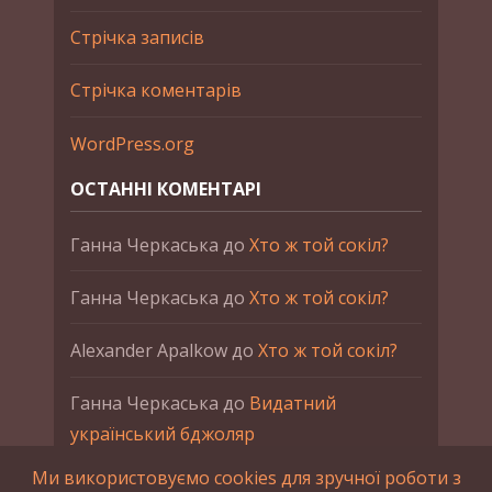
Стрічка записів
Стрічка коментарів
WordPress.org
ОСТАННІ КОМЕНТАРІ
Ганна Черкаська
до
Хто ж той сокіл?
Ганна Черкаська
до
Хто ж той сокіл?
Alexander Apalkow
до
Хто ж той сокіл?
Ганна Черкаська
до
Видатний
український бджоляр
Ми використовуємо cookies для зручної роботи з
Ганна Черкаська
до
Петро Франко