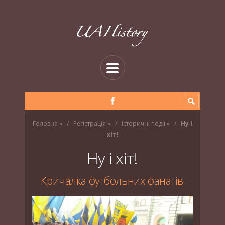
Головна
»
Регістрація
»
Історичні події
»
Ну і
хіт!
Ну і хіт!
Кричалка футбольних фанатів