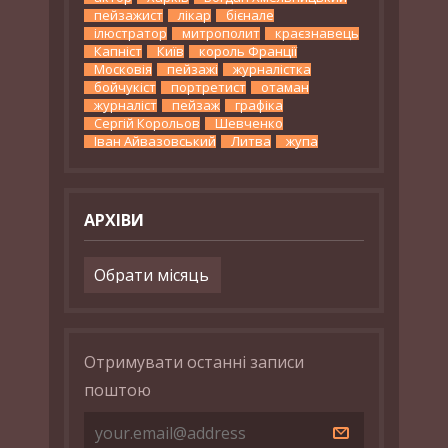
пейзажист
лікар
бієнале
ілюстратор
митрополит
краєзнавець
Капніст
Київ
король Франції
Московія
пейзажі
журналістка
бойчукіст
портретист
отаман
журналіст
пейзаж
графіка
Сергій Корольов
Шевченко
Іван Айвазовський
Литва
жупа
АРХІВИ
Архіви
Отримувати останні записи
поштою