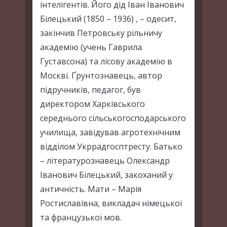
інтелігентів. Його дід Іван Іванович
Білецький (1850 – 1936) , – одесит,
закінчив Петровську рільничу
академію (учень Гаврила
Густавсона) та лісову академію в
Москві. Ґрунтознавець, автор
підручників, педагог, був
директором Харківського
середнього сільськогосподарського
училища, завідував агротехнічним
відділом Укррадгосптресту. Батько
– літературознавець Олександр
Іванович Білецький, закоханий у
античність. Мати – Марія
Ростиславівна, викладач німецької
та французької мов.