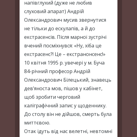
напівглухий (дуже не любив
слуховий апарат) Андрій
Олександрович мусив звернутися
не тільки до ескулапів, а й до
екстрасенсів. Після марної зустрічі
вчений посміхнувся: «Ну, хіба це
екстрасенс?! Це – екстранонсенс!»
10 квітня 1995 р. увечері у м. Буча
84-річний професор Андрій
Олександрович Білецький, знавець
дев’яноста мов, пішов у кабінет,
щоб зробити черговий
каліграфічний запис у щоденнику.
До столу він не дійшов, смерть була
миттєвою.
Отак ідуть від нас велетні, невтомні