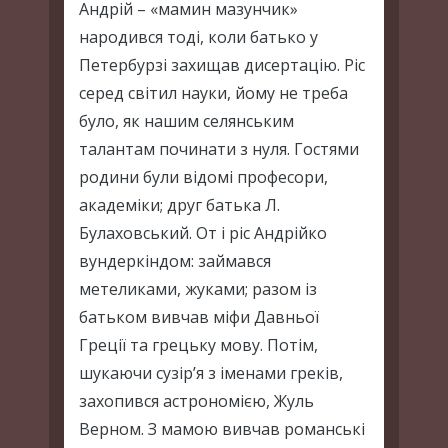
Андрій – «мамин мазунчик»
народився тоді, коли батько у
Петербурзі захищав дисертацію. Ріс
серед світил науки, йому не треба
було, як нашим селянським
талантам починати з нуля. Гостями
родини були відомі професори,
академіки; друг батька Л.
Булаховський. От і ріс Андрійко
вундеркіндом: займався
метеликами, жуками; разом із
батьком вивчав міфи Давньої
Греції та грецьку мову. Потім,
шукаючи сузір’я з іменами греків,
захопився астрономією, Жуль
Верном. З мамою вивчав романські