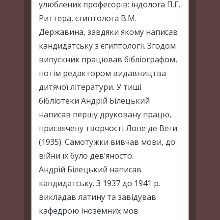
улюблених професорів: індолога П.Г.
Риттера, єгиптолога В.М.
Державина, завдяки якому написав
кандидатську з єгиптології. Згодом
випускник працював бібліографом,
потім редактором видавництва
дитячої літератури. У тиші
бібліотеки Андрій Білецький
написав першу друковану працю,
присвячену творчості Лопе де Веги
(1935). Самотужки вивчав мови, до
війни їх було дев’яносто.
Андрій Білецький написав
кандидатську. З 1937 до 1941 р.
викладав латину та завідував
кафедрою іноземних мов