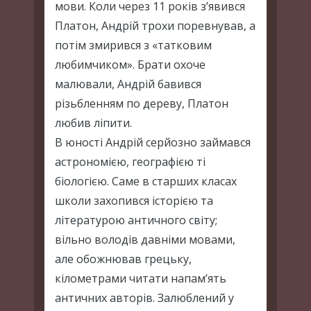
мови. Коли через 11 років з’явився
Платон, Андрій трохи поревнував, а
потім змирився з «татковим
любимчиком». Брати охоче
малювали, Андрій бавився
різьбленням по дереву, Платон
любив ліпити.
В юності Андрій серйозно займався
астрономією, географією ті
біологією. Саме в старших класах
школи захопився історією та
літературою античного світу;
вільно володів давніми мовами,
але обожнював грецьку,
кілометрами читати напам’ять
античних авторів. Залюблений у