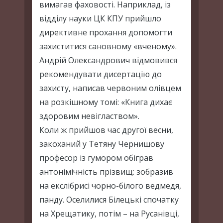
вимагав фаховості. Наприклад, із
відділу науки ЦК КПУ прийшло
директивне прохання допомогти
захиститися сановному «вченому».
Андрій Олександрович відмовився
рекомендувати дисертацію до
захисту, написав червоним олівцем
на розкішному томі: «Книга дихає
здоровим невіглаством».
Коли ж прийшов час другої весни,
закоханий у Тетяну Чернишову
професор із гумором обіграв
антонімічність прізвищ: зобразив
на екслібрисі чорно-білого ведмедя,
панду. Оселилися Білецькі спочатку
на Хрещатику, потім – на Русанівці,