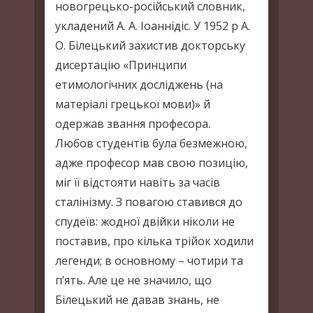
новогрецько-російський словник,
укладений А. А. Іоаннідіс. У 1952 р А.
О. Білецький захистив докторську
дисертацію «Принципи
етимологічних досліджень (на
матеріалі грецької мови)» й
одержав звання професора.
Любов студентів була безмежною,
адже професор мав свою позицію,
міг її відстояти навіть за часів
сталінізму. З повагою ставився до
спудеїв: жодної двійки ніколи не
поставив, про кілька трійок ходили
легенди; в основному – чотири та
п’ять. Але це не значило, що
Білецький не давав знань, не