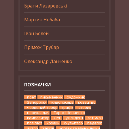
Брати Лазаревські
Мартин Небаба
Іван Белей
Прімож Трубар
Олександр Данченко
ПОЗНАЧКИ
поет
письменник
художник
Запоріжжя
живописець
козацтво
червоний терор
графік
історик
перекладач
Тарас Шевченко
композитор
ОУН
дисидент
гетьман
поліглот
козаки
скульптор
педагог
актор
Харків
Богдан Хмельницький