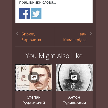
працівники слова…
Бирюк,
Іван
бирючина
Кавалерідзе
You Might Also Like
Степан
Антон
Руданський
Турчанович