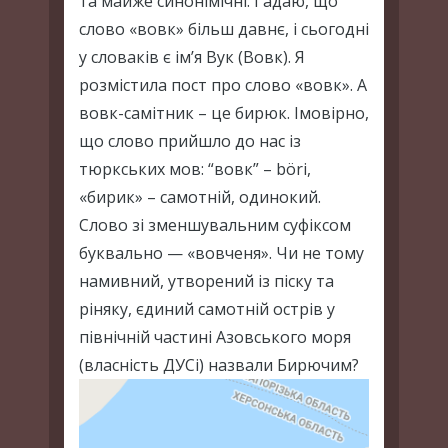
та майже синонімічні. Гадаю, що
слово «вовк» більш давнє, і сьогодні
у словаків є ім’я Вук (Вовк). Я
розмістила пост про слово «вовк». А
вовк-самітник – це бирюк. Імовірно,
що слово прийшло до нас із
тюркських мов: “вовк” – böri,
«бирик» – самотній, одинокий.
Слово зі зменшувальним суфіксом
буквально — «вовченя». Чи не тому
намивний, утворений із піску та
ріняку, єдиний самотній острів у
північній частині Азовського моря
(власність ДУСі) назвали Бирючим?