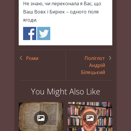
Не знаю, чи переконала я Вас, що
Ваш Вовк і Бирюк – одного поля
ягоди.
Роми
Поліглот
Андрій
Білецький
You Might Also Like