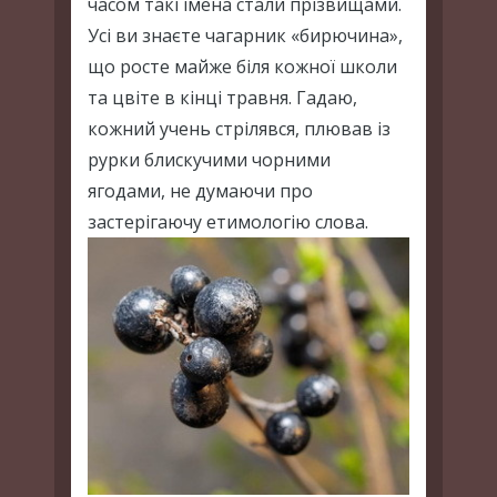
часом такі імена стали прізвищами.
Усі ви знаєте чагарник «бирючина»,
що росте майже біля кожної школи
та цвіте в кінці травня. Гадаю,
кожний учень стрілявся, плював із
рурки блискучими чорними
ягодами, не думаючи про
застерігаючу етимологію слова.