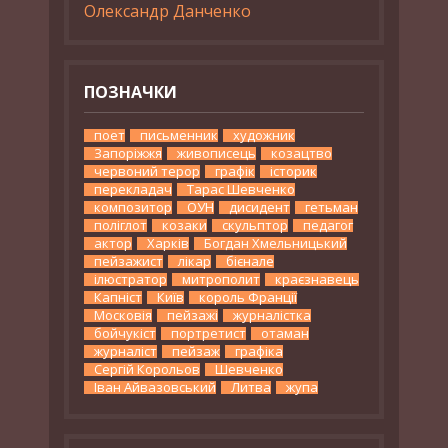
Олександр Данченко
ПОЗНАЧКИ
поет
письменник
художник
Запоріжжя
живописець
козацтво
червоний терор
графік
історик
перекладач
Тарас Шевченко
композитор
ОУН
дисидент
гетьман
поліглот
козаки
скульптор
педагог
актор
Харків
Богдан Хмельницький
пейзажист
лікар
бієнале
ілюстратор
митрополит
краєзнавець
Капніст
Київ
король Франції
Московія
пейзажі
журналістка
бойчукіст
портретист
отаман
журналіст
пейзаж
графіка
Сергій Корольов
Шевченко
Іван Айвазовський
Литва
жупа