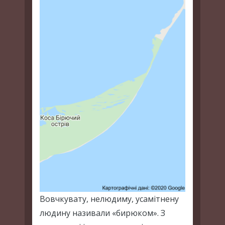
Вовчкувату, нелюдиму, усамітнену
людину називали «бирюком». З