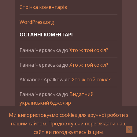
Стрічка коментарів
WordPress.org
ОСТАННІ КОМЕНТАРІ
Ганна Черкаська
до
Хто ж той сокіл?
Ганна Черкаська
до
Хто ж той сокіл?
Alexander Apalkow
до
Хто ж той сокіл?
Ганна Черкаська
до
Видатний
український бджоляр
Ми використовуємо cookies для зручної роботи з
Ганна Черкаська
до
Петро Франко
нашим сайтом. Продовжуючи переглядати наш
сайт ви погоджуєтесь із цим.
2015-2023 © UAHistory Всі права застережено.