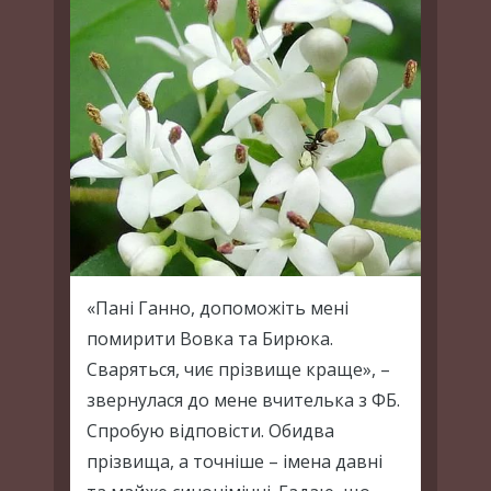
«Пані Ганно, допоможіть мені
помирити Вовка та Бирюка.
Сваряться, чиє прізвище краще», –
звернулася до мене вчителька з ФБ.
Спробую відповісти. Обидва
прізвища, а точніше – імена давні