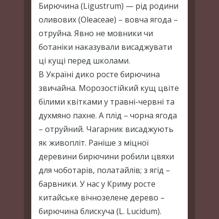
Бирючина (Ligustrum) — рід родини
оливових (Oleaceae) – вовча ягода –
отруйна. Явно не мовники чи
ботаніки наказували висаджувати
ці кущі перед школами.
В Україні дико росте бирючина
звичайна. Морозостійкий кущ цвіте
білими квітками у травні-червні та
духмяно пахне. А плід – чорна ягода
– отруйний. Чагарник висаджують
як живопліт. Раніше з міцної
деревини бирючини робили цвяхи
для чоботарів, полатайлів; з ягід –
барвники. У нас у Криму росте
китайське вічнозелене дерево –
бирючина блискуча (L. Lucidum).