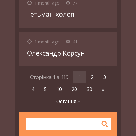
1 month ago
77
Гетьман-холоп
1 month ago
41
Олександр Корсун
Сторінка 1 з 419
1
2
3
4
5
10
20
30
»
Остання »