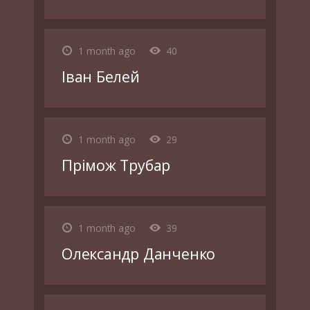
1 month ago
40
Іван Белей
1 month ago
29
Прімож Трубар
1 month ago
39
Олександр Данченко