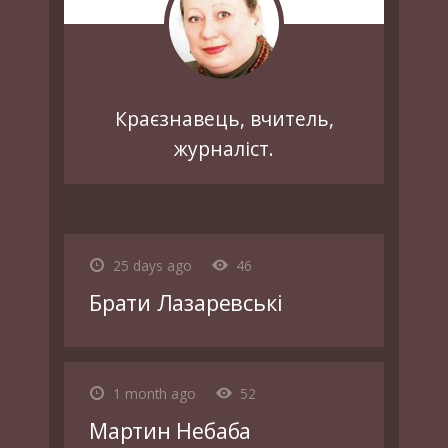
Краєзнавець, вчитель,
журналіст.
25 days ago
46
Брати Лазаревські
1 month ago
52
Мартин Небаба