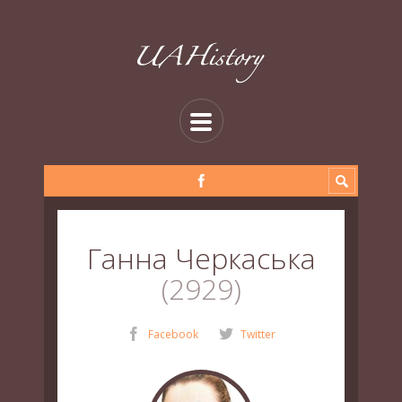
Ганна Черкаська
2929
Facebook
Twitter