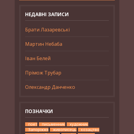
НЕДАВНІ ЗАПИСИ
Брати Лазаревські
Мартин Небаба
Іван Белей
Прімож Трубар
Олександр Данченко
ПОЗНАЧКИ
поет
письменник
художник
Запоріжжя
живописець
козацтво