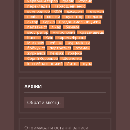
червоний терор
графік
історик
перекладач
Тарас Шевченко
композитор
ОУН
дисидент
гетьман
поліглот
козаки
скульптор
педагог
актор
Харків
Богдан Хмельницький
пейзажист
лікар
бієнале
ілюстратор
митрополит
краєзнавець
Капніст
Київ
король Франції
Московія
пейзажі
журналістка
бойчукіст
портретист
отаман
журналіст
пейзаж
графіка
Сергій Корольов
Шевченко
Іван Айвазовський
Литва
жупа
АРХІВИ
Архіви
Отримувати останні записи