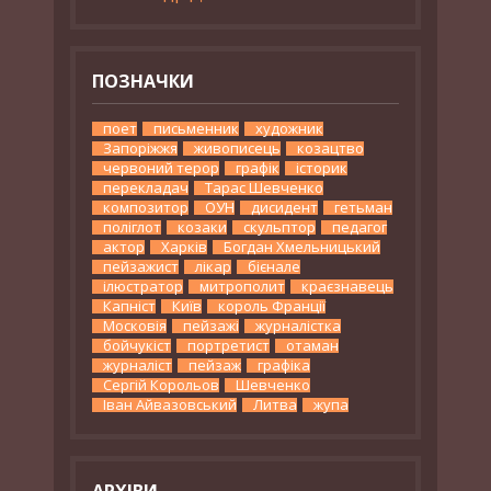
ПОЗНАЧКИ
поет
письменник
художник
Запоріжжя
живописець
козацтво
червоний терор
графік
історик
перекладач
Тарас Шевченко
композитор
ОУН
дисидент
гетьман
поліглот
козаки
скульптор
педагог
актор
Харків
Богдан Хмельницький
пейзажист
лікар
бієнале
ілюстратор
митрополит
краєзнавець
Капніст
Київ
король Франції
Московія
пейзажі
журналістка
бойчукіст
портретист
отаман
журналіст
пейзаж
графіка
Сергій Корольов
Шевченко
Іван Айвазовський
Литва
жупа
АРХІВИ