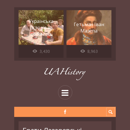
Українська
Гетьман Іван
історія в
Мазепа
обличчях
3,430
8,963