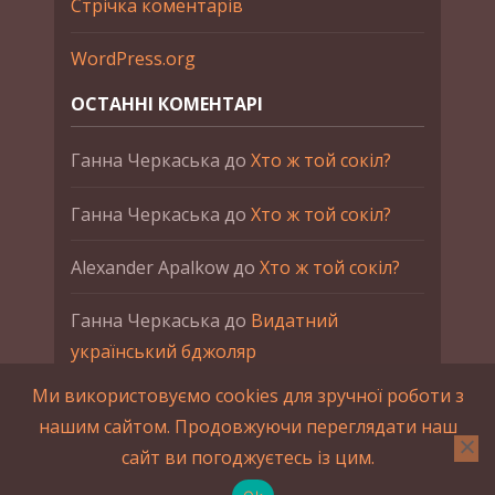
Стрічка коментарів
WordPress.org
ОСТАННІ КОМЕНТАРІ
Ганна Черкаська
до
Хто ж той сокіл?
Ганна Черкаська
до
Хто ж той сокіл?
Alexander Apalkow
до
Хто ж той сокіл?
Ганна Черкаська
до
Видатний
український бджоляр
Ми використовуємо cookies для зручної роботи з
Ганна Черкаська
до
Петро Франко
нашим сайтом. Продовжуючи переглядати наш
сайт ви погоджуєтесь із цим.
2015-2023 © UAHistory Всі права застережено.
При використанні матеріалів сайта обов'язкове