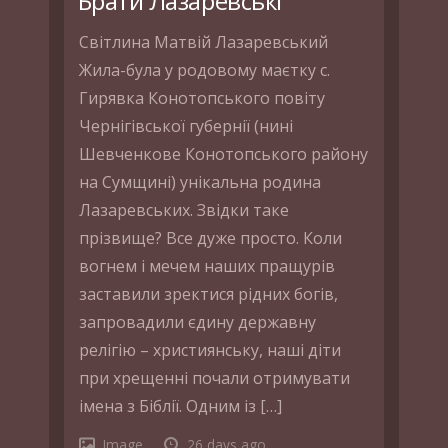
Брати Лазаревські
Світлина Матвій Лазаревський
Жила-була у родовому маєтку с.
Гирявка Конотопського повіту
Чернігівської губернії (нині
Шевченкове Конотопського району
на Сумщині) унікальна родина
Лазаревських. Звідки таке
прізвище? Все дуже просто. Коли
вогнем і мечем наших пращурів
заставили зректися рідних богів,
запровадили єдину державну
релігію – християнську, наші діти
при хрещенні почали отримувати
імена з Біблії. Одним із […]
Image
26 days ago