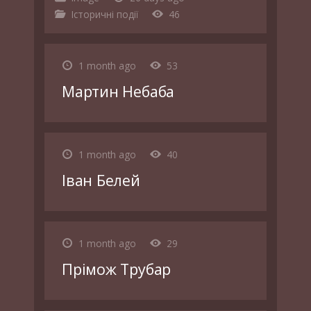
Історичні події
46
1 month ago
53
Мартин Небаба
1 month ago
40
Іван Белей
1 month ago
29
Прімож Трубар