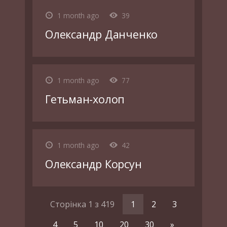
1 month ago
39
Олександр Данченко
1 month ago
77
Гетьман-холоп
1 month ago
42
Олександр Корсун
Сторінка 1 з 419
1
2
3
4
5
10
20
30
»