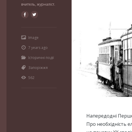
вчитель, журналіст.
Image
7 years ago
Історичні події
Запоріжжя
562
Напередодні Першої
Про необхідність е