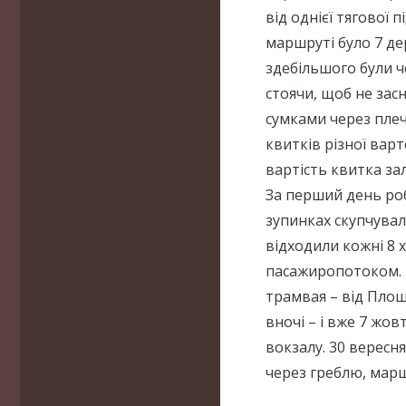
від однієї тягової 
маршруті було 7 де
здебільшого були ч
стоячи, щоб не зас
сумками через пле
квитків різної вар
вартість квитка зал
За перший день ро
зупинках скупчувал
відходили кожні 8 
пасажиропотоком. 
трамвая – від Площ
вночі – і вже 7 жо
вокзалу. 30 вересня
через греблю, марш