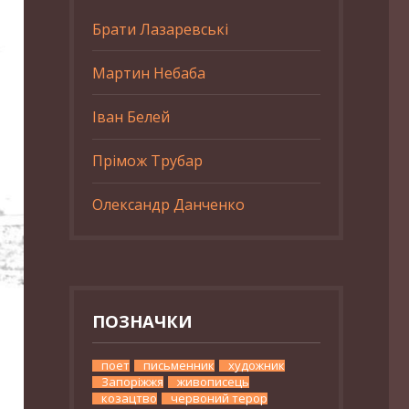
Брати Лазаревські
Мартин Небаба
Іван Белей
Прімож Трубар
Олександр Данченко
ПОЗНАЧКИ
поет
письменник
художник
Запоріжжя
живописець
козацтво
червоний терор