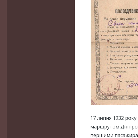
17 липня 1932 року
маршрутом Дніпробуд
першими пасажирам