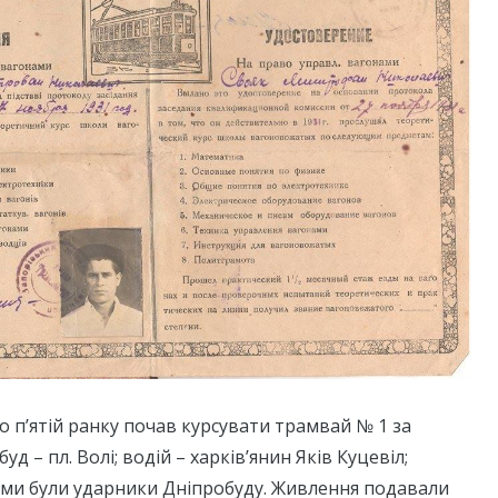
 о п’ятій ранку почав курсувати трамвай № 1 за
 – пл. Волі; водій – харків’янин Яків Куцевіл;
и були ударники Дніпробуду. Живлення подавали