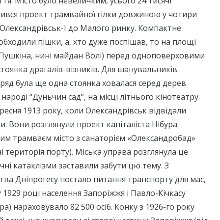
ття. Місто було невеличким, усього 24 тисячі
вився проект трамвайної гілки довжиною у чотири
 Олександрівськ-І до Малого ринку. Компактне
обходили пішки, а, хто дуже поспішав, то на площі
 Пушкіна, нині майдан Волі) перед одноповерховими
тоянка драгалів-візників. Для шанувальників
ряд була ще одна стоянка ховалася серед дерев
 народі “Дуньчин сад”, на місці літнього кінотеатру
вересня 1913 року, коли Олександрівськ відвідали
ри. Вони розглянули проект капіталіста Нібура
ним трамваєм місто з санаторієм «Олександробад»
і територія порту). Міська управа розглянула це
ичні катаклізми заставили забути цю тему. З
ва Дніпрогесу постало питання транспорту для мас,
у 1929 році населення Запоріжжя і Павло-Кічкасу
а) нараховувало 82 500 осіб. Конку з 1926-го року