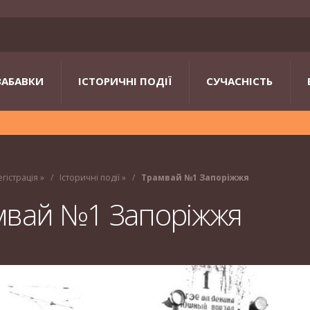
ЗАБАВКИ
ІСТОРИЧНІ ПОДІЇ
СУЧАСНІСТЬ
егістрація
»
Історичні події
»
Трамвай №1 Запоріжжя
мвай №1 Запоріжжя