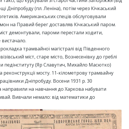
 таксі, що курсували зі старої частини Запоріжжя (від
щі Дніпробуду (пл. Леніна), потім через Кічкаський
ергетиків. Американських спеців обслуговували
емон на Правий берег доставляв Кічкаський паром.
міст демонтували, пароми перестали ходити,
 вистачало.
 прокладка трамвайної магістралі від Південного
ізівський міст, старе місто, Вознесенівку до греблі
и педінституту (Яр Славутич, Михайло Масютко)
 реконструкції мосту. 11-кілометрову трамвайну
рацівники Дніпробуду. Восени 1931 р. 30
а направили на навчання до Харкова набувати
мвай. Вивчали немало: від математики до