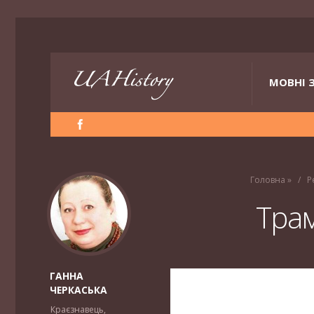
МОВНІ 
Головна
»
Р
Тра
ГАННА
ЧЕРКАСЬКА
Краєзнавець,