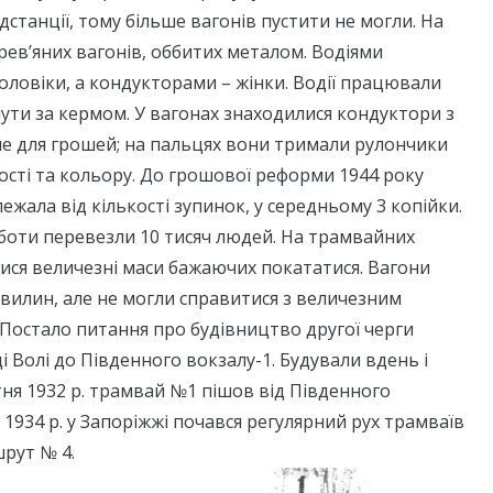
підстанції, тому більше вагонів пустити не могли. На
рев’яних вагонів, оббитих металом. Водіями
оловіки, а кондукторами – жінки. Водії працювали
нути за кермом. У вагонах знаходилися кондуктори з
че для грошей; на пальцях вони тримали рулончики
тості та кольору. До грошової реформи 1944 року
ежала від кількості зупинок, у середньому 3 копійки.
боти перевезли 10 тисяч людей. На трамвайних
ися величезні маси бажаючих покататися. Вагони
хвилин, але не могли справитися з величезним
Постало питання про будівництво другої черги
і Волі до Південного вокзалу-1. Будували вдень і
втня 1932 р. трамвай №1 пішов від Південного
 1934 р. у Запоріжжі почався регулярний рух трамваїв
рут № 4.