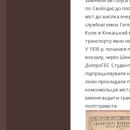
замінили автобуси й
пл. Свободи) до пло
міст до висілка ен
службові емки. Гег
Коли ж Кічкаський 
транспорту явно не
У 1930 р. почалася
вокзалу, через Шенв
ДніпроГЕС. Студент
підпрацьовували на
лінію прокладали п
комсомольців міст
вміння водити тра
політграмоти.