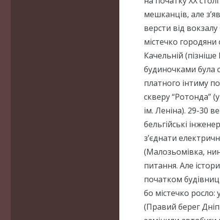
на початку ХХ столі
мешканців, але з’я
версти від вокзалу
містечко городяни 
Качельній (пізніше
будиночками була с
платного інтиму по
скверу “Ротонда” (у
ім. Леніна). 29-30 
бельгійські інжене
з’єднати електрич
(Малозьомівка, нин
питання. Але істор
початком будівницт
бо містечко росло: 
(Правий берег Дніпр