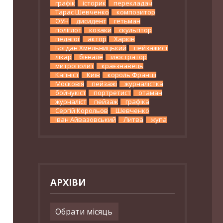
графік
історик
перекладач
Тарас Шевченко
композитор
ОУН
дисидент
гетьман
поліглот
козаки
скульптор
педагог
актор
Харків
Богдан Хмельницький
пейзажист
лікар
бієнале
ілюстратор
митрополит
краєзнавець
Капніст
Київ
король Франції
Московія
пейзажі
журналістка
бойчукіст
портретист
отаман
журналіст
пейзаж
графіка
Сергій Корольов
Шевченко
Іван Айвазовський
Литва
жупа
АРХІВИ
Архіви