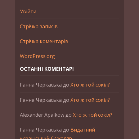
Увійти
Стрічка записів
Стрічка коментарів
WordPress.org
ОСТАННІ КОМЕНТАРІ
Ганна Черкаська
до
Хто ж той сокіл?
Ганна Черкаська
до
Хто ж той сокіл?
Alexander Apalkow
до
Хто ж той сокіл?
Ганна Черкаська
до
Видатний
український бджоляр