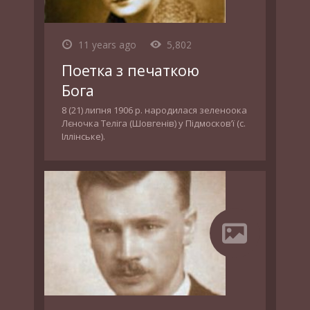
11 years ago
5,802
Поетка з печаткою
Бога
8 (21) липня 1906 р. народилася зеленоока
Лєночка Теліга (Шовгенів) у Підмосков’ї (с.
Іллінське).