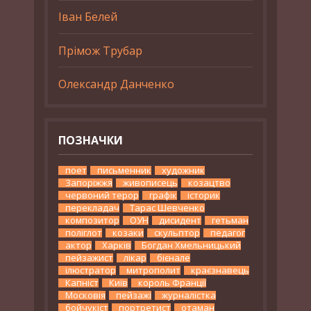
Іван Белей
Прімож Трубар
Олександр Данченко
ПОЗНАЧКИ
поет
письменник
художник
Запоріжжя
живописець
козацтво
червоний терор
графік
історик
перекладач
Тарас Шевченко
композитор
ОУН
дисидент
гетьман
поліглот
козаки
скульптор
педагог
актор
Харків
Богдан Хмельницький
пейзажист
лікар
бієнале
ілюстратор
митрополит
краєзнавець
Капніст
Київ
король Франції
Московія
пейзажі
журналістка
бойчукіст
портретист
отаман