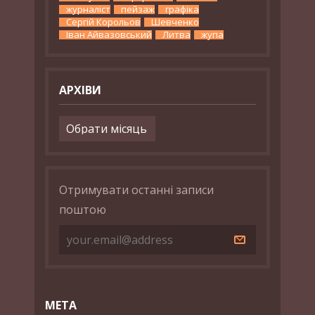
журналіст
пейзаж
графіка
Сергій Корольов
Шевченко
Іван Айвазовський
Литва
жупа
АРХІВИ
Архіви
Отримувати останні записи
поштою
МЕТА