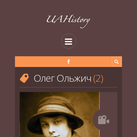
Олег Ольжич
2