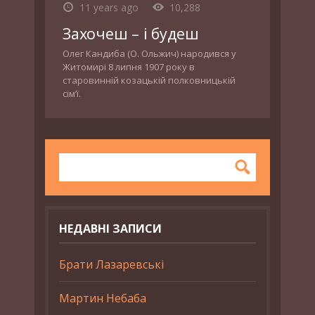
11 years ago
10,288
Захочеш – і будеш
Олег Кандиба (О. Ольжич) народився у
Житомирі 8 липня 1907 року в
старовинній козацькій полковницькій
сім’ї.
НЕДАВНІ ЗАПИСИ
Брати Лазаревські
Мартин Небаба