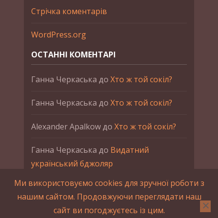
Стрічка коментарів
WordPress.org
ОСТАННІ КОМЕНТАРІ
Ганна Черкаська
до
Хто ж той сокіл?
Ганна Черкаська
до
Хто ж той сокіл?
Alexander Apalkow
до
Хто ж той сокіл?
Ганна Черкаська
до
Видатний
український бджоляр
Ми використовуємо cookies для зручної роботи з
Ганна Черкаська
до
Петро Франко
нашим сайтом. Продовжуючи переглядати наш
сайт ви погоджуєтесь із цим.
2015-2023 © UAHistory Всі права застережено.