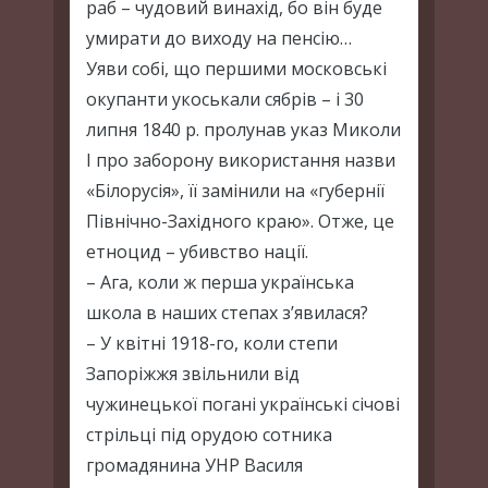
раб – чудовий винахід, бо він буде
умирати до виходу на пенсію…
Уяви собі, що першими московські
окупанти укоськали сябрів – і 30
липня 1840 р. пролунав указ Миколи
І про заборону використання назви
«Білорусія», її замінили на «губернії
Північно-Західного краю». Отже, це
етноцид – убивство нації.
– Ага, коли ж перша українська
школа в наших степах з’явилася?
– У квітні 1918-го, коли степи
Запоріжжя звільнили від
чужинецької погані українські січові
стрільці під орудою сотника
громадянина УНР Василя