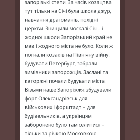
запорізькі степи. За часів козацтва
тут тільки на Січі була школа джур,
навчання драгоманів, похідні
церкви. Знищили москалі Січ – і
жодної школи Запорізький край не
мав і жодного міста не було. Коли ж
погнали козаків на Північну війну,
будувати Петербург, забрали
зимівники запорожців. Заслані та
каторжні почали будувати міста.
Візьми наше Запоріжжя: збудували
форт Олександрівськ для
військових і форштадт – для
будівельників, а українцям
заборонено було там селитися –
тільки за річкою Московкою.