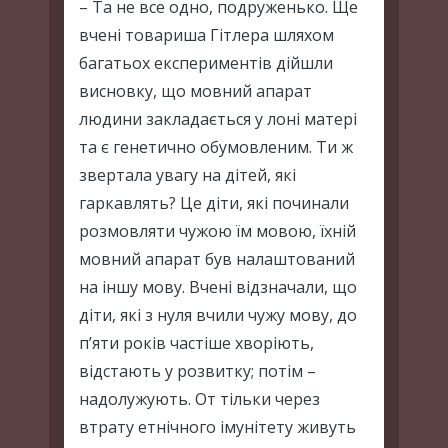
– Та не все одно, подруженько. Ще
вчені товариша Гітлера шляхом
багатьох експериментів дійшли
висновку, що мовний апарат
людини закладається у лоні матері
та є генетично обумовленим. Ти ж
звертала увагу на дітей, які
гаркавлять? Це діти, які починали
розмовляти чужою їм мовою, їхній
мовний апарат був налаштований
на іншу мову. Вчені відзначали, що
діти, які з нуля вчили чужу мову, до
п’яти років частіше хворіють,
відстають у розвитку; потім –
надолужують. От тільки через
втрату етнічного імунітету живуть