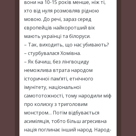
вони на 10-15 років менше, ніж ті,
хто від нуля розмовляв рідною
мовою. До речі, зараз серед
європейців найкоротший вік
мають українці та білоруси.
– Так, виходить, що нас убивають?
– стурбувалася Хомівна.
– Як бачиш, без лінгвоциду
неможлива втрата народом
історичної пам’яті, етнічного
імунітету, національної
самототожності, тому народили міф
про колиску з триголовим
монстром… Потім відбувається
асиміляція, тобто більш агресивна
нація поглинає інший народ. Народ-