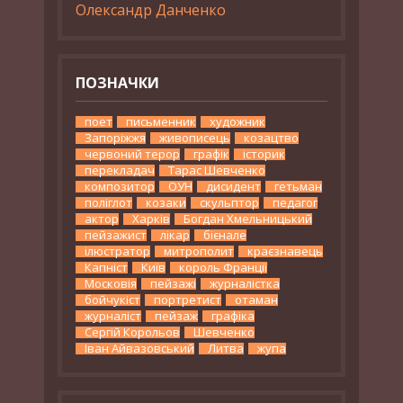
Олександр Данченко
ПОЗНАЧКИ
поет
письменник
художник
Запоріжжя
живописець
козацтво
червоний терор
графік
історик
перекладач
Тарас Шевченко
композитор
ОУН
дисидент
гетьман
поліглот
козаки
скульптор
педагог
актор
Харків
Богдан Хмельницький
пейзажист
лікар
бієнале
ілюстратор
митрополит
краєзнавець
Капніст
Київ
король Франції
Московія
пейзажі
журналістка
бойчукіст
портретист
отаман
журналіст
пейзаж
графіка
Сергій Корольов
Шевченко
Іван Айвазовський
Литва
жупа