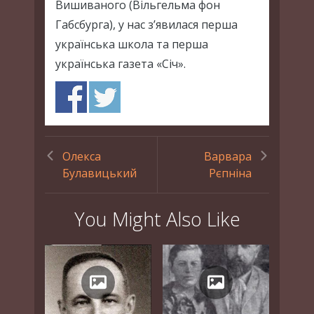
Вишиваного (Вільгельма фон
Габсбурга), у нас з’явилася перша
українська школа та перша
українська газета «Січ».
Олекса
Варвара
Булавицький
Рєпніна
You Might Also Like