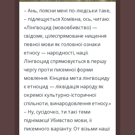
– Ань, поясни мені по-людськи таке,
– підлещується Хомівна, ось, читаю:
«Лінгвоцид (мововбивство) —
свідоме, цілеспрямоване нищення
певної мови як головної ознаки
етносу — народності, нації.
Лінгвоцид спрямовується в першу
чергу проти писемної форми
мовлення. Кінцева мета лінгвоциду
є етноцид — ліквідація народу як
окремої культурно-історичної
спільноти, винародовлення етносу.»
– Ну, сусідочко, ти такі теми
піднімаєш! Убивство мови, її
писемного варіанту. От візьми наші