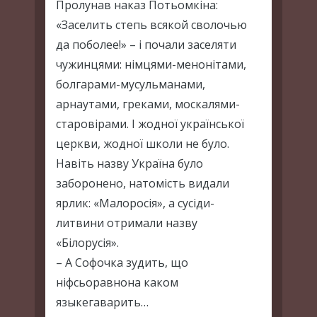
Пролунав наказ Потьомкіна:
«Заселить степь всякой сволочью
да поболее!» – і почали заселяти
чужинцями: німцями-менонітами,
болгарами-мусульманами,
арнаутами, греками, москалями-
старовірами. І жодної української
церкви, жодної школи не було.
Навіть назву Україна було
заборонено, натомість видали
ярлик: «Малоросія», а сусіди-
литвини отримали назву
«Білорусія».
– А Софочка зудить, що
ніфсьоравнона каком
языкегаварить…