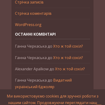
Стрічка записів
Стрічка коментарів
WordPress.org
ОСТАННІ КОМЕНТАРІ
Ганна Черкаська
до
Хто ж той сокіл?
Ганна Черкаська
до
Хто ж той сокіл?
Alexander Apalkow
до
Хто ж той сокіл?
Ганна Черкаська
до
Видатний
український бджоляр
Ми використовуємо cookies для зручної роботи з
Ганна Черкаська
до
Петро Франко
нашим сайтом. Продовжуючи переглядати наш