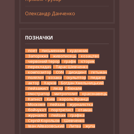
Олександр Данченко
ПОЗНАЧКИ
поет
письменник
художник
Запоріжжя
живописець
козацтво
червоний терор
графік
історик
перекладач
Тарас Шевченко
композитор
ОУН
дисидент
гетьман
поліглот
козаки
скульптор
педагог
актор
Харків
Богдан Хмельницький
пейзажист
лікар
бієнале
ілюстратор
митрополит
краєзнавець
Капніст
Київ
король Франції
Московія
пейзажі
журналістка
бойчукіст
портретист
отаман
журналіст
пейзаж
графіка
Сергій Корольов
Шевченко
Іван Айвазовський
Литва
жупа