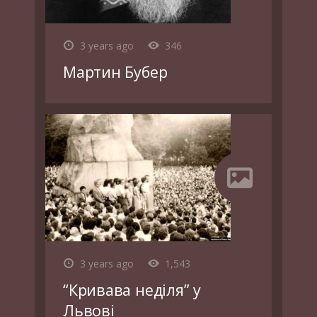
3 years ago
346
Мартин Бубер
3 years ago
1,543
“Кривава неділя” у
Львові