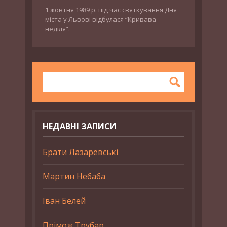
1 жовтня 1989 р. під час святкування Дня
міста у Львові відбулася “Кривава
неділя”.
НЕДАВНІ ЗАПИСИ
Брати Лазаревські
Мартин Небаба
Іван Белей
Прімож Трубар