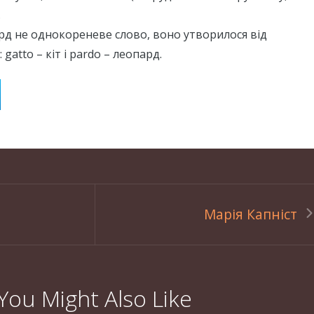
.
пард не однокореневе слово, воно утворилося від
 gatto – кіт і pardo – леопард.
Марія Капніст
You Might Also Like