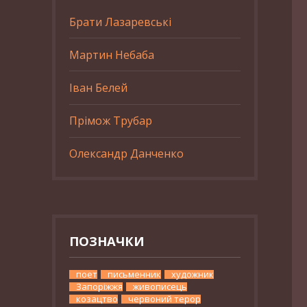
Брати Лазаревські
Мартин Небаба
Іван Белей
Прімож Трубар
Олександр Данченко
ПОЗНАЧКИ
поет
письменник
художник
Запоріжжя
живописець
козацтво
червоний терор