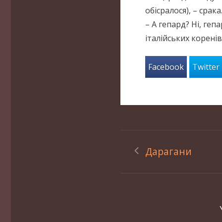
обісралося), – срака
– А гепард? Ні, ге
італійських коренів:
Facebook
Twitter
Дарагани