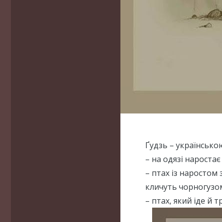
Ґудзь – українською
– на одязі наростає
– птах із наростом 
кличуть чорногузо
– птах, який іде й т