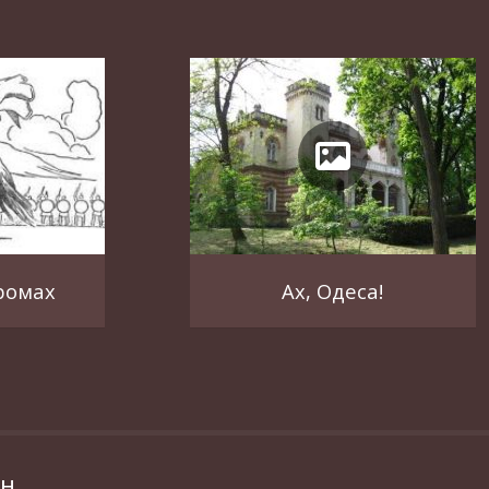
ромах
Ах, Одеса!
ин