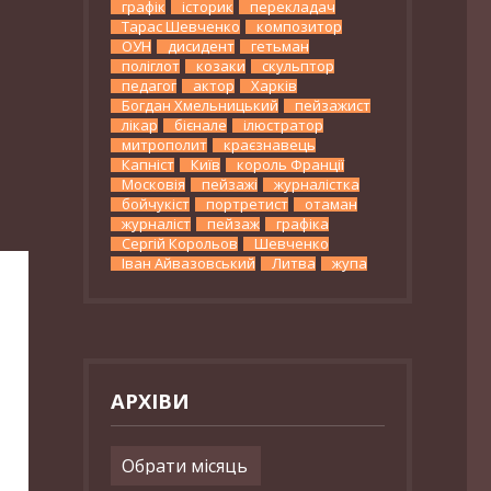
графік
історик
перекладач
Тарас Шевченко
композитор
ОУН
дисидент
гетьман
поліглот
козаки
скульптор
педагог
актор
Харків
Богдан Хмельницький
пейзажист
лікар
бієнале
ілюстратор
митрополит
краєзнавець
Капніст
Київ
король Франції
Московія
пейзажі
журналістка
бойчукіст
портретист
отаман
журналіст
пейзаж
графіка
Сергій Корольов
Шевченко
Іван Айвазовський
Литва
жупа
АРХІВИ
Архіви