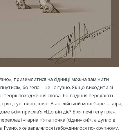
узно», приземлитися на сідниці можна замінити
нутися», бо гепа – це і є ґузно. Якщо виходити зі
ї теорії походження слова, бо падіння передають
 гряк, гуп, плюх, хряп. В англійській мові Gape — діра,
ме всім прислів’я «Що він діє? Біля печі гепу гріє».
перекладі «гарна п’ята точка (сіднички)», а дупло в
упа. Гузно, яке закалялося (забруднилося по-крупному,