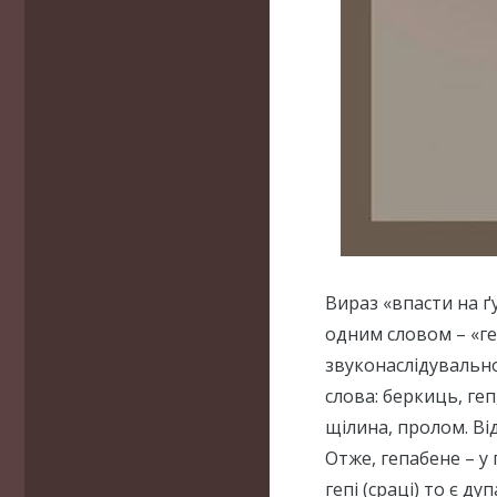
Вираз «впасти на ґ
одним словом – «геп
звуконаслідувально
слова: беркиць, геп,
щілина, пролом. Відо
Отже, гепабене – у 
гепі (сраці) то є д