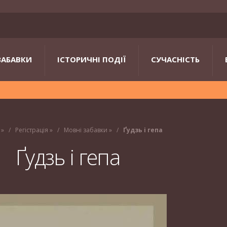
ЗАБАВКИ
ІСТОРИЧНІ ПОДІЇ
СУЧАСНІСТЬ
»
Регістрація
»
Мовні забавки
»
Ґудзь і гепа
Ґудзь і гепа