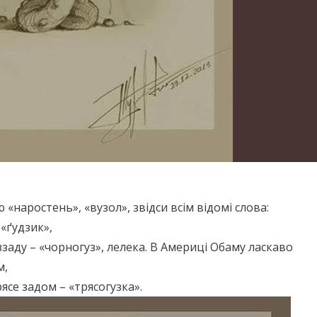
 «наростень», «вузол», звідси всім відомі слова:
 «ґудзик»,
ззаду – «чорногуз», лелека. В Америці Обаму ласкаво
м,
рясе задом – «трясогузка».