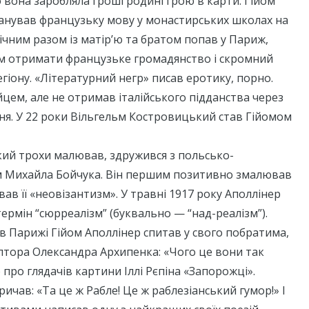
о вона заробляла гроші родині грою в карти. Гійом
панував французьку мову у монастирських школах на
річним разом із матір’ю та братом попав у Париж,
м отримати французьке громадянство і скромний
гіону. «Літературний негр» писав еротику, порно.
ійцем, але не отримав італійського підданства через
ня. У 22 роки Вільгельм Костровицький став Гійомом
який трохи малював, здружився з польсько-
м Михайла Бойчука. Він першим позитивно змалював
вав її «неовізантизм». У травні 1917 року Аполлінер
термін “сюрреалізм” (буквально — “над-реалізм”).
і в Парижі Гійом Аполлінер спитав у свого побратима,
птора Олександра Архипенка: «Чого це вони так
 про глядачів картини Іллі Рєпіна «Запорожці».
ричав: «Та це ж Рабле! Це ж раблезіанський гумор!» І