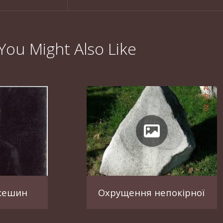
You Might Also Like
кешин
Охрущення непокірної