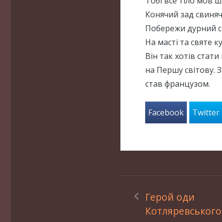
Тобі все тіло мов
Конячий зад свиня
Побережи дурний с
На масті та святе к
Він так хотів стат
на Першу світову. 
став французом.
Facebook
Twitter
Герой оди
Котляревського