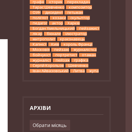
графік
історик
перекладач
Тарас Шевченко
композитор
ОУН
дисидент
гетьман
поліглот
козаки
скульптор
педагог
актор
Харків
Богдан Хмельницький
пейзажист
лікар
бієнале
ілюстратор
митрополит
краєзнавець
Капніст
Київ
король Франції
Московія
пейзажі
журналістка
бойчукіст
портретист
отаман
журналіст
пейзаж
графіка
Сергій Корольов
Шевченко
Іван Айвазовський
Литва
жупа
АРХІВИ
Архіви