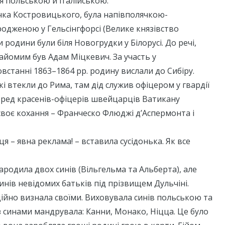
я польською й італійською.
чка Костровицького, була напівполячкою-
родженою у Гельсінгфорсі (Велике князівство
 родини були біля Новогрудки у Білорусі. До речі,
найомим був Адам Міцкевич. За участь у
встанні 1863–1864 рр. родину вислали до Сибіру.
і втекли до Рима, там дід служив офіцером у гвардії
еред красенів-офіцерів швейцарців Ватикану
воє кохання – Франческо Флюджі д’Аспермонта і
я – явна реклама! – вставила сусідонька. Як все
народила двох синів (Вільгельма та Альберта), але
синів невідомих батьків під прізвищем Дульчіні.
ційно визнала своїми. Виховувала синів польською та
з синами мандрувала: Канни, Монако, Ніцца. Це було