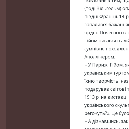
пов’язане з тим, щ
(тоді Вільгельм) о
півдні Франції. 19-
запалився бажання
орден Почесного ле
Гійом писався італ
сумнівне походжен
Аполлінером.
– У Парижі Гійом, 
українським гурто
їхню творчість, наз
подарував світові 
1913 р. на виставц
українського скуль
регочуть?». Це було
– А дізнавшись, зак