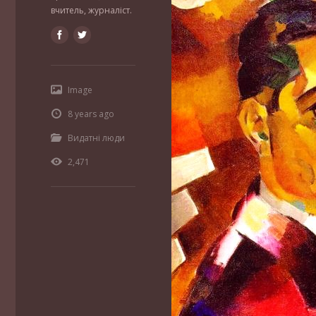
вчитель, журналіст.
Image
8 years ago
Видатні люди
2,471