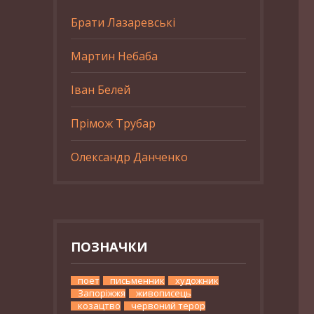
Брати Лазаревські
Мартин Небаба
Іван Белей
Прімож Трубар
Олександр Данченко
ПОЗНАЧКИ
поет
письменник
художник
Запоріжжя
живописець
козацтво
червоний терор