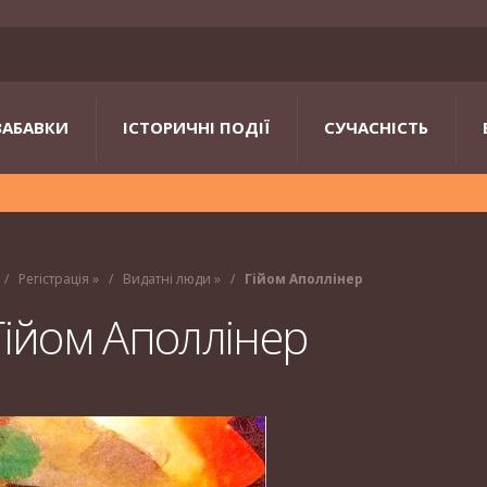
ЗАБАВКИ
ІСТОРИЧНІ ПОДІЇ
СУЧАСНІСТЬ
Регістрація
»
Видатні люди
»
Гійом Аполлінер
Гійом Аполлінер