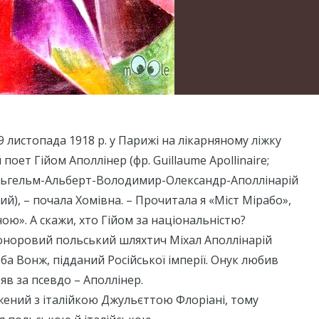
9 листопада 1918 р. у Парижі на лікарняному ліжку
 поет Гійом Аполлінер (фр. Guillaume Apollinaire;
ільгельм-Альберт-Володимир-Олександр-Аполлінарій
), – почала Хомівна. – Прочитала я «Міст Мірабо»,
ою». А скажи, хто Гійом за національністю?
 гоноровий польський шляхтич Міхал Аполлінарій
а Вонж, підданий Російської імперії. Онук любив
зяв за псевдо – Аполлінер.
жений з італійкою Джульєттою Флоріані, тому