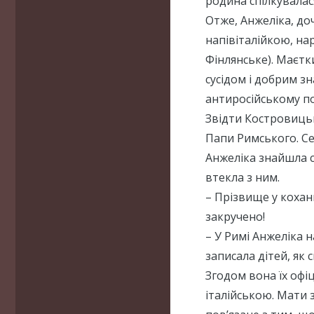
родина спілкувалас
Отже, Анжеліка, до
напівіталійкою, на
Фінлянське). Маєтки
сусідом і добрим з
антиросійському по
Звідти Костровицьк
Папи Римського. С
Анжеліка знайшла с
втекла з ним.
– Прізвище у коханц
закручено!
– У Римі Анжеліка 
записала дітей, як 
Згодом вона їх офі
італійською. Мати 