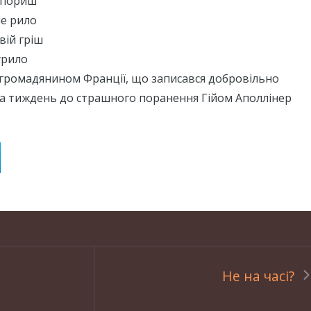
 шпориш
че рило
вій гріш
урило
и громадянином Франції, що записався добровільно
За тиждень до страшного поранення Гійом Аполлінер
Не на часі?