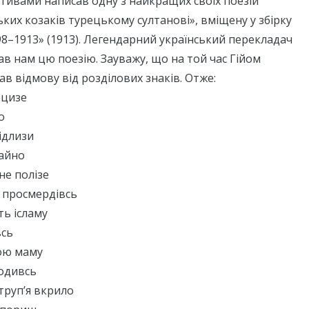
тивами написав одну з найкращих своїх поезій
ьких козаків турецькому султанові», вміщену у збірку
898–1913» (1913). Легендарний український перекладач
 нам цю поезію. Зауважу, що на той час Гійом
ав відмову від розділових знаків. Отже:
рцизе
о
ідлизи
лайно
не полізе
 просмердівсь
ть ісламу
всь
ою маму
родивсь
труп’я вкрило