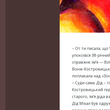
– От ти писала, що 
упокоївся 38-річний
справжнє ім’я — В
Вонж-Костровицький
поплакала над «Зон
– Суди сама. Дід –
Костровицький герб
старого, ім’я діда в
Дід Міхал був одру