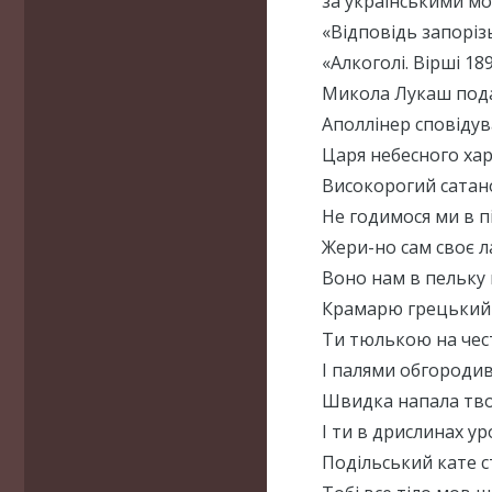
за українськими мо
«Відповідь запоріз
«Алкоголі. Вірші 1
Микола Лукаш подав
Аполлінер сповідув
Царя небесного ха
Високорогий сатан
Не годимося ми в п
Жери-но сам своє 
Воно нам в пельку 
Крамарю грецький
Ти тюлькою на чес
І палями обгороди
Швидка напала тв
І ти в дрислинах у
Подільський кате с