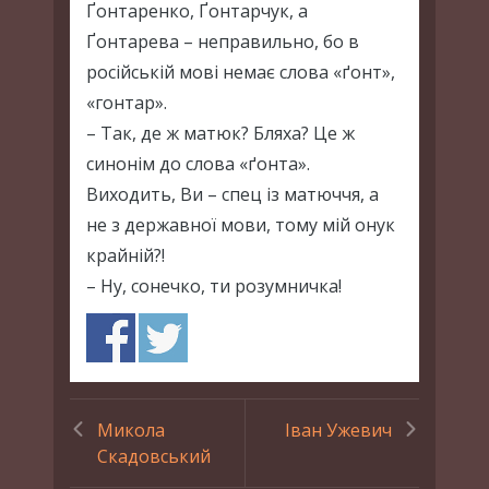
Ґонтаренко, Ґонтарчук, а
Ґонтарева – неправильно, бо в
російській мові немає слова «ґонт»,
«гонтар».
– Так, де ж матюк? Бляха? Це ж
синонім до слова «ґонта».
Виходить, Ви – спец із матюччя, а
не з державної мови, тому мій онук
крайній?!
– Ну, сонечко, ти розумничка!
Микола
Іван Ужевич
Скадовський