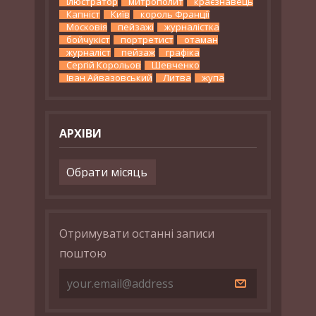
ілюстратор
митрополит
краєзнавець
Капніст
Київ
король Франції
Московія
пейзажі
журналістка
бойчукіст
портретист
отаман
журналіст
пейзаж
графіка
Сергій Корольов
Шевченко
Іван Айвазовський
Литва
жупа
АРХІВИ
Архіви
Отримувати останні записи
поштою