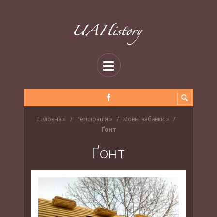
Головна
»
Регістрація
»
Мовні забавки
»
Ґонт
Ґонт