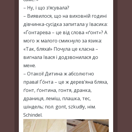
– Ну, і що з’ясувала?
– Виявилося, що на виховній годині
дівчинка-сусідка запитала у Івасика:
«Ґонтарева – це від слова «ґонт»? А
мого ж малого смикнуло за язика:
«Так, бляха!» Почула це класна –
вигнала Івася і додзвонилася до
мене.
– Отакої! Дитина ж абсолютно
права! Ґо́нта – це ж дерев’яна бляха,
ґонт, ґонтина, гонтя, дранка,
драниця, леміш, плашка, тес,
шіндель; пол. gont, szkudły, нім.
Schindel.