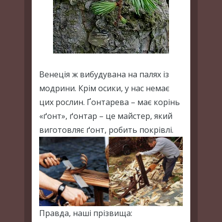
Венеція ж вибудувана на палях із
модрини. Крім осики, у нас немає
цих рослин. Ґонтарева – має корінь
«ґонт», ґонтар – це майстер, який
виготовляє ґонт, робить покрівлі.
Правда, наші прізвища: