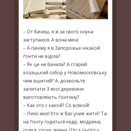
– От бачиш, я ж за свого онука
заступаюся. А вона мені:
– А пачіму я в Запорожье нікакой
ґонти не віділа?
– Як це не бачила? А старий
козацький собор у Новомосковську
чим вшитий? А, дозвольте
запитати: З якої деревини
виготовляють ґонтину?
– Как это с какой? Со всякой!
– Лихо моє! Хто ж Вас учив жити? Та
на ґонту годиться кедр, модрина,
осика, сосна, ялина. Що з цього у