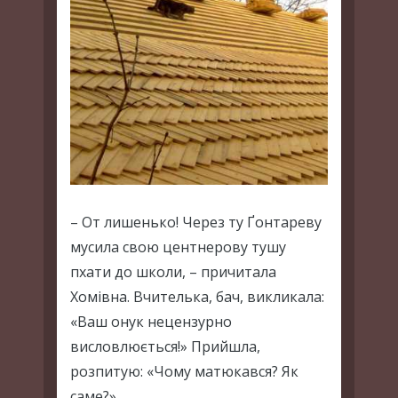
– От лишенько! Через ту Ґонтареву
мусила свою центнерову тушу
пхати до школи, – причитала
Хомівна. Вчителька, бач, викликала:
«Ваш онук нецензурно
висловлюється!» Прийшла,
розпитую: «Чому матюкався? Як
саме?»