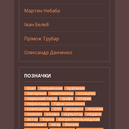
Мартин Небаба
Іван Белей
Прімож Трубар
Олександр Данченко
ПОЗНАЧКИ
поет
письменник
художник
Запоріжжя
живописець
козацтво
червоний терор
графік
історик
перекладач
Тарас Шевченко
композитор
ОУН
дисидент
гетьман
поліглот
козаки
скульптор
педагог
актор
Харків
Богдан Хмельницький
пейзажист
лікар
бієнале