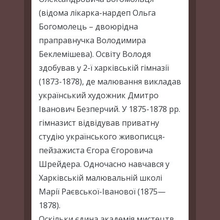
(відома лікарка-нардеп Ольга
Богомолець – двоюрідна
праправнучка Володимира
Беклемішева). Освіту Володя
здобував у 2-ї харківській гімназії
(1873-1878), де малювання викладав
український художник Дмитро
Іванович Безперчий. У 1875-1878 рр.
гімназист відвідував приватну
студію українського живописця-
пейзажиста Єгора Єгоровича
Шрейдера. Одночасно навчався у
Харківській малювальній школі
Марії Раєвської-Іванової (1875—
1878).
Оскільки єдина академія мистецтв