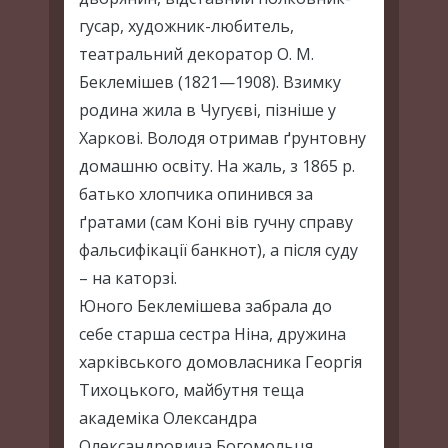
гусар, художник-любитель,
театральний декоратор О. М.
Беклемішев (1821—1908). Взимку
родина жила в Чугуєві, пізніше у
Харкові. Володя отримав ґрунтовну
домашню освіту. На жаль, з 1865 р.
батько хлопчика опинився за
ґратами (сам Коні вів гучну справу
фальсифікації банкнот), а після суду
– на каторзі.
Юного Беклемішева забрала до
себе старша сестра Ніна, дружина
харківського домовласника Георгія
Тихоцького, майбутня теща
академіка Олександра
Олександровича Богомольця