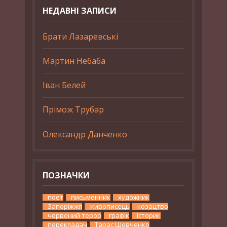
НЕДАВНІ ЗАПИСИ
Брати Лазаревські
Мартин Небаба
Іван Белей
Прімож Трубар
Олександр Данченко
ПОЗНАЧКИ
поет
письменник
художник
Запоріжжя
живописець
козацтво
червоний терор
графік
історик
перекладач
Тарас Шевченко