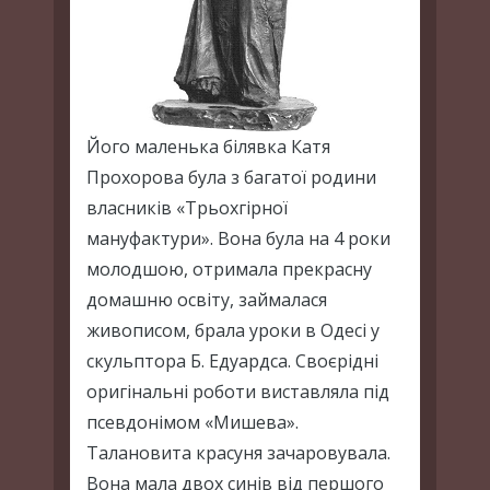
Його маленька білявка Катя
Прохорова була з багатої родини
власників «Трьохгірної
мануфактури». Вона була на 4 роки
молодшою, отримала прекрасну
домашню освіту, займалася
живописом, брала уроки в Одесі у
скульптора Б. Едуардса. Своєрідні
оригінальні роботи виставляла під
псевдонімом «Мишева».
Талановита красуня зачаровувала.
Вона мала двох синів від першого