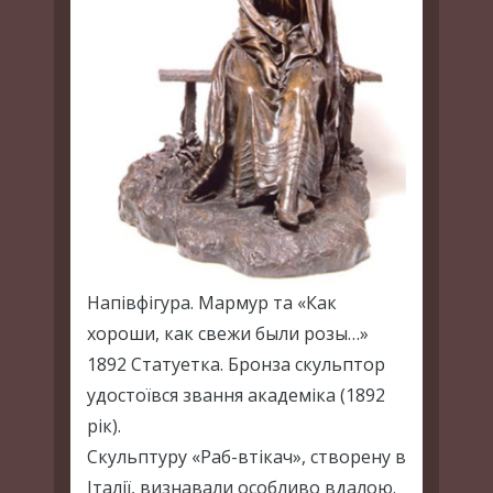
Напівфігура. Мармур та «Как
хороши, как свежи были розы…»
1892 Статуетка. Бронза скульптор
удостоївся звання академіка (1892
рік).
Скульптуру «Раб-втікач», створену в
Італії, визнавали особливо вдалою.