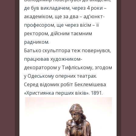
де був викладачем, через 4 роки –
академіком, ще за два – ад’юнкт-
професором, ще через вісім – її
ректором, дійсним таємним
радником.
Батько скульптора теж повернувся,
працював художником-
декоратором у Тифліському, згодом
у Одеському оперних театрах.
Серед відомих робіт Беклемішева
«Християнка перших віків». 1891.