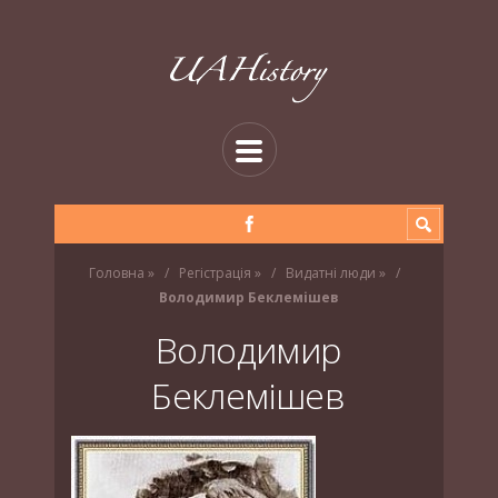
Головна
»
Регістрація
»
Видатні люди
»
Володимир Беклемішев
Володимир
Беклемішев