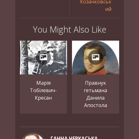
Козачковськ
ий
You Might Also Like
Марія
Правнук
Тобілевич-
гетьмана
Кресан
Данила
Апостола
ГАННА ЧЕРКАСЬКА