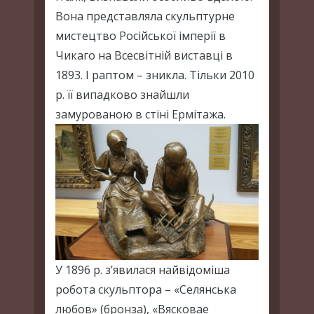
Вона представляла скульптурне
мистецтво Російської імперії в
Чикаго на Всесвітній виставці в
1893. І раптом – зникла. Тільки 2010
р. її випадково знайшли
замурованою в стіні Ермітажа.
У 1896 р. з’явилася найвідоміша
робота скульптора – «Селянська
любов» (бронза), «Вясковае