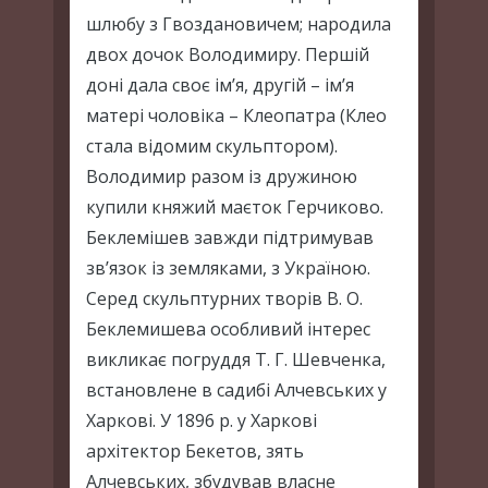
шлюбу з Гвоздановичем; народила
двох дочок Володимиру. Першій
доні дала своє ім’я, другій – ім’я
матері чоловіка – Клеопатра (Клео
стала відомим скульптором).
Володимир разом із дружиною
купили княжий маєток Герчиково.
Беклемішев завжди підтримував
зв’язок із земляками, з Україною.
Серед скульптурних творів В. О.
Беклемишева особливий інтерес
викликає погруддя Т. Г. Шевченка,
встановлене в садибі Алчевських у
Харкові. У 1896 р. у Харкові
архітектор Бекетов, зять
Алчевських, збудував власне