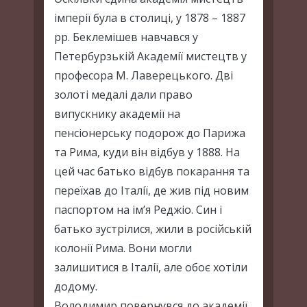
імперії була в столиці, у 1878 – 1887
рр. Беклемішев навчався у
Петербурзькій Академії мистецтв у
професора М. Лаверецького. Дві
золоті медалі дали право
випускнику академії на
пенсіонерську подорож до Парижа
та Рима, куди він відбув у 1888. На
цей час батько відбув покарання та
переїхав до Італії, де жив під новим
паспортом на ім’я Реджіо. Син і
батько зустрілися, жили в російській
колонії Рима. Вони могли
залишитися в Італії, але обоє хотіли
додому.
Володимир повернувся до академії,