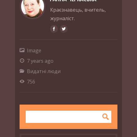
Краєзнавець, вчитель,
журналіст.
Image
7 years ago
Видатні люди
756