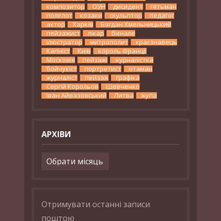
композитор
ОУН
дисидент
гетьман
поліглот
козаки
скульптор
педагог
актор
Харків
Богдан Хмельницький
пейзажист
лікар
бієнале
ілюстратор
митрополит
краєзнавець
Капніст
Київ
король Франції
Московія
пейзажі
журналістка
бойчукіст
портретист
отаман
журналіст
пейзаж
графіка
Сергій Корольов
Шевченко
Іван Айвазовський
Литва
жупа
АРХІВИ
Архіви
Отримувати останні записи
поштою