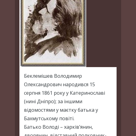
Беклемішев Володимир
Олександрович народився 15
серпня 1861 року у Катеринославі
(нині Дніпро); за іншими
відомостями у маєтку батька у
Бахмутському повіті.
Батько Володі – харків’янин,
дворянин, відставний полковник-