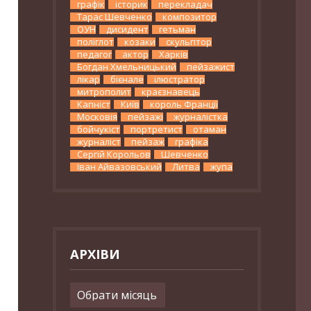
графік
історик
перекладач
Тарас Шевченко
композитор
ОУН
дисидент
гетьман
поліглот
козаки
скульптор
педагог
актор
Харків
Богдан Хмельницький
пейзажист
лікар
бієнале
ілюстратор
митрополит
краєзнавець
Капніст
Київ
король Франції
Московія
пейзажі
журналістка
бойчукіст
портретист
отаман
журналіст
пейзаж
графіка
Сергій Корольов
Шевченко
Іван Айвазовський
Литва
жупа
АРХІВИ
Архіви