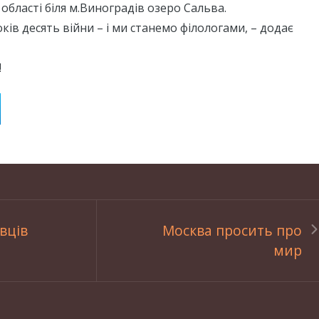
 області біля м.Виноградів озеро Сальва.
ків десять війни – і ми станемо філологами, – додає
!
вців
Москва просить про
мир