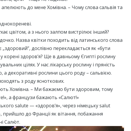
 – апелюють до мене Хомівна. – Чому слова сальвія та
 однокореневі.
ухає цвітом, а з нього залпом вистрілює інший?
сідочко. Назва квітки походить від латинського слова
ає „здоровий”, дослівно перекладається як «бути
у корені здоров’я? Ще в давньому Єгипті рослину
увальних цілях. У нас лікарську рослину і пряність
 а декоративні рослини цього роду – сальвією.
походять з роду ясноткових.
ають Хомівна. – Ми бажаємо бути здоровим, тому
е!», а французи бажають «Салют!»
ського salute — «здоров’я», через німецьку salut
», прийшло до Франції як вітання, побажання
і Салю́т.