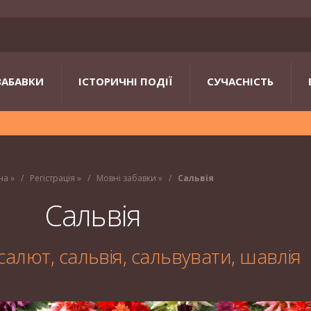
ЗАБАВКИ
ІСТОРИЧНІ ПОДІЇ
СУЧАСНІСТЬ
на
»
Регістрація
»
Мовні забавки
»
Сальвія
Сальвія
салют, сальвія, сальвувати, шавлія