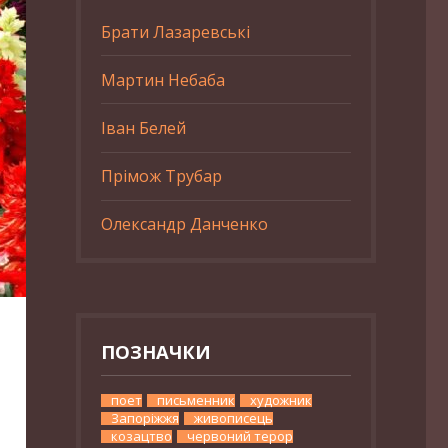
Брати Лазаревські
Мартин Небаба
Іван Белей
Прімож Трубар
Олександр Данченко
ПОЗНАЧКИ
поет
письменник
художник
Запоріжжя
живописець
козацтво
червоний терор