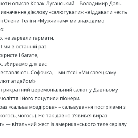
алюти описав Козак Луганський – Володимир Даль.
изначення дієслову «салютувати»: «віддавати честь
зії Олени Теліги «Мужчинам» ми знаходимо
о:
о, не заревли гармати,
 І ми в останній раз
скристе і багате,
, збираємо для вас.
вставляють Софочка, – ми п’єлі: «Ми савецкаму
алют атдайом!»
ий трикратний церемоніальний салют у Давньому
чоліття і його поцупили піонери.
раз «сальва моздірова» – сальвування пострілами з
огось, чогось). Не так давно з’явився вираз
» — вітальний жест із американського теле серіалу