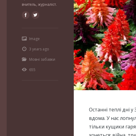
вчитель, журналіст.
Image
3 years ago
Мовні забавки
655
Останні теплі дні у
вдома. У нас лопнул
тільки кущики гаря
хочеться: війна, тр