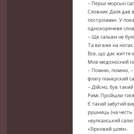
– Перші морські с
Словник Даля дав в
пострілами». У пое
однокореневе слов
– Ще сальви не бул
Та ви вже на ногах.
Все, що дає життя і
Мов медоносний сік
– Помню, помню, – 
флагу піанєрский с
– Дійсно, був так
Римі. Пройшли тися
Є такий забутий ви
рушниць (на честь к
«вулканський салют
«Зірковий шлях».