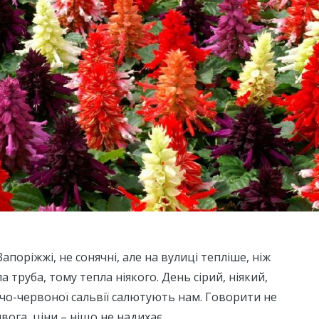
 Запоріжжі, не сонячні, але на вулиці тепліше, ніж
а труба, тому тепла ніякого. День сірий, ніякий,
чо-червоної сальвії салютують нам. Говорити не
ивога, ціни – ніщо не надихає.