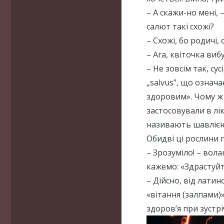
– А скажи-но мені,
салют такі схожі?
– Схожі, бо родичі,
– Ага, квіточка виб
– Не зовсім так, су
„salvus”, що означ
здоровим». Чому ж 
застосовували в лік
називають шавлією,
Обидві ці рослини 
– Зрозуміло! – вол
кажемо: «Здрастуйт
– Дійсно, від латин
«вітання (залпами)
здоров’я при зустріч