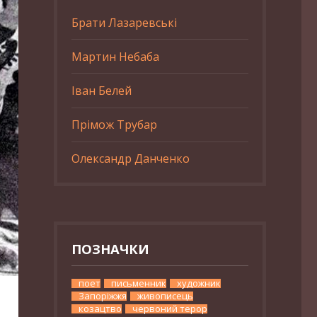
Брати Лазаревські
Мартин Небаба
Іван Белей
Прімож Трубар
Олександр Данченко
ПОЗНАЧКИ
поет
письменник
художник
Запоріжжя
живописець
козацтво
червоний терор