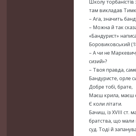
Школу торбаністів 
там викладав Тимк
– Ага, значить бан
– Можна й так сказ
«Бандурист» напис
Боровиковський (1
– А чи не Маркеви
сизий»?
– Твоя правда, сам
Бандуристе, орле с
Добре тобі, брате,
Маєш крила, маєш 
Є коли літати.
Бачиш, із XVIII ст. 
братства, що мали 
суд. Тоді й запанув