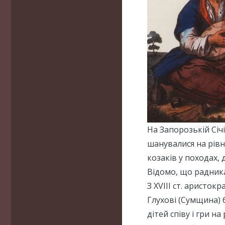
На Запорозькій Січі 
шанувалися на рівн
козаків у походах,
Відомо, що радник
З XVIII ст. аристок
Глухові (Сумщина) 
дітей співу і гри на