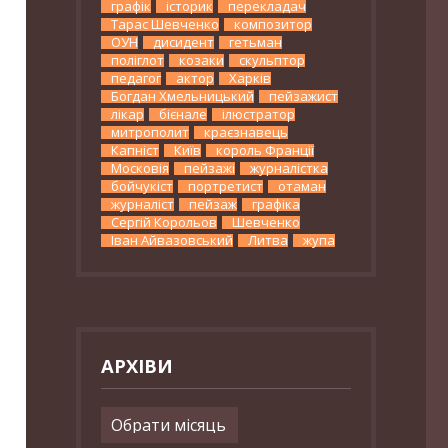
графік
історик
перекладач
Тарас Шевченко
композитор
ОУН
дисидент
гетьман
поліглот
козаки
скульптор
педагог
актор
Харків
Богдан Хмельницький
пейзажист
лікар
бієнале
ілюстратор
митрополит
краєзнавець
Капніст
Київ
король Франції
Московія
пейзажі
журналістка
бойчукіст
портретист
отаман
журналіст
пейзаж
графіка
Сергій Корольов
Шевченко
Іван Айвазовський
Литва
жупа
АРХІВИ
Архіви