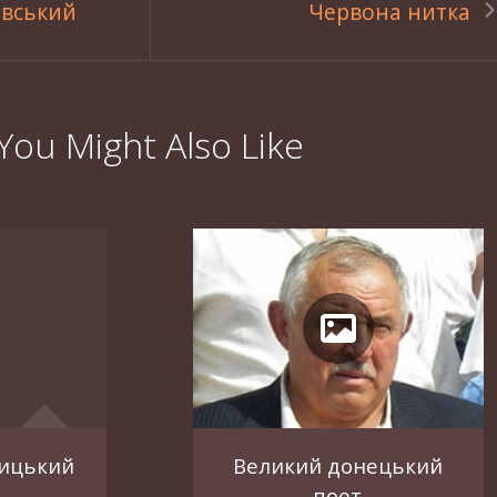
овський
Червона нитка
You Might Also Like
ицький
Великий донецький
поет