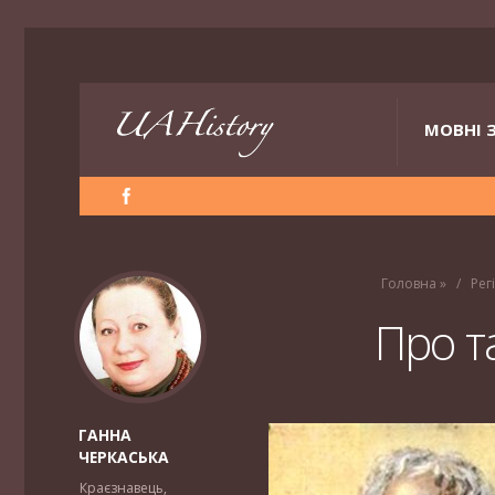
МОВНІ 
Головна
»
Рег
Про т
ГАННА
ЧЕРКАСЬКА
Краєзнавець,