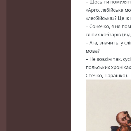
– Щось ти помиляти
«Арго, лебійська м
«лесбійська»? Це ж
– Сонечко, я не по
сліпих кобзарів (від
– Ага, значить, у с
мова?
– Не зовсім так, сус
польських хроніках 
Стечко, Тарашко).