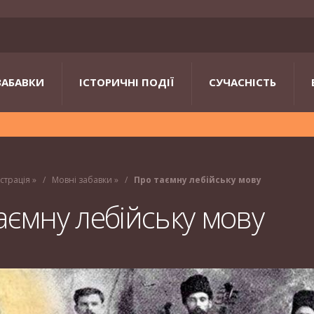
ЗАБАВКИ
ІСТОРИЧНІ ПОДІЇ
СУЧАСНІСТЬ
істрація
»
Мовні забавки
»
Про таємну лебійську мову
аємну лебійську мову