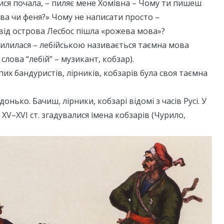
ся почала, – пиляє мене Хомівна – Чому ти пишеш
ова чи феня?» Чому не написати просто –
 від острова Лесбос пішла «рожева мова»?
милилася – лебійською називається таємна мова
 слова “лебій” – музикант, кобзар).
ліпих бандуристів, лірників, кобзарів була своя таємна
ідонько. Бачиш, лірники, кобзарі відомі з часів Русі. У
XV–XVI ст. згадувалися імена кобзарів (Чурило,