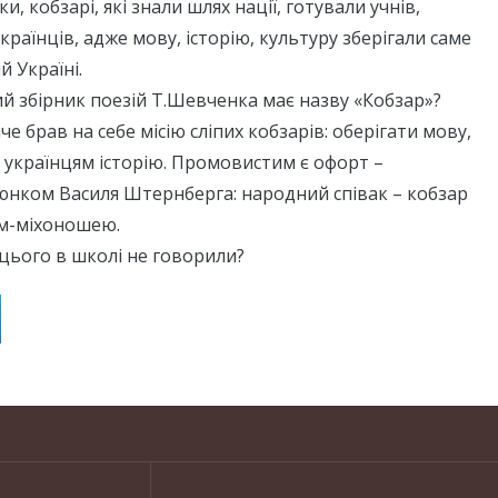
, кобзарі, які знали шлях нації, готували учнів,
країнців, адже мову, історію, культуру зберігали саме
й Україні.
й збірник поезій Т.Шевченка має назву «Кобзар»?
е брав на себе місію сліпих кобзарів: оберігати мову,
 українцям історію. Промовистим є офорт –
юнком Василя Штернберга: народний співак – кобзар
м-міхоношею.
 цього в школі не говорили?