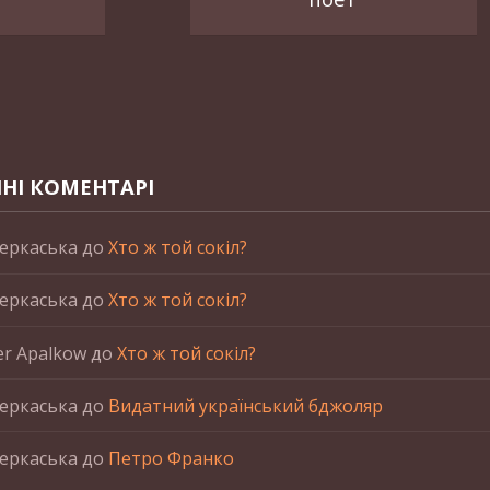
НІ КОМЕНТАРІ
еркаська
до
Хто ж той сокіл?
еркаська
до
Хто ж той сокіл?
er Apalkow
до
Хто ж той сокіл?
еркаська
до
Видатний український бджоляр
еркаська
до
Петро Франко