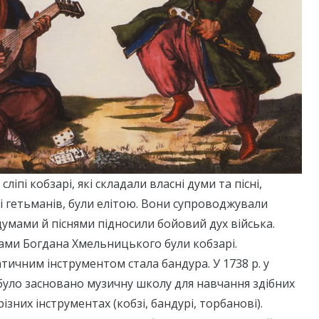
сліпі кобзарі, які складали власні думи та пісні,
і гетьманів, були елітою. Вони супроводжували
 думами й піснями підносили бойовий дух війська.
ами Богдана Хмельницького були кобзарі.
ратичним інструментом стала бандура. У 1738 р. у
було засновано музичну школу для навчання здібних
 різних інструментах (кобзі, бандурі, торбанові).