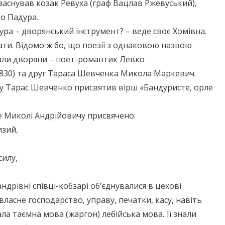
заснував козак Ревуха (граф Вацлав Ржевуський),
о Падура.
дура – дворянський інструмент? – веде своє Хомівна.
ати. Відомо ж бо, що поезії з однаковою назвою
али дворяни – поет-романтик Левко
830) та друг Тараса Шевченка Микола Маркевич.
чу Тарас Шевченко присвятив вірш «Бандуристе, орле
е Миколі Андрійовичу присвячено:
изий,
силу,
мандрівні співці-кобзарі об’єднувалися в цехові
власне господарство, управу, печатки, касу, навіть
ала таємна мова (жаргон) лебійська мова. Її знали