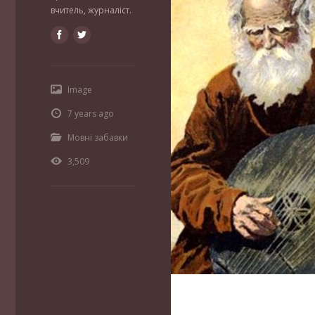
вчитель, журналіст.
Image
7 years ago
Мовні забавки
3,509