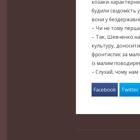
козаки-характерники
будили свідомість у
вони у бездержавні
– Чи не тому перши
– Так, Шевченко нач
культуру, доносити
фронтиспис за мал
із малим поводире
– Слухай, чому нам
Facebook
Twitter