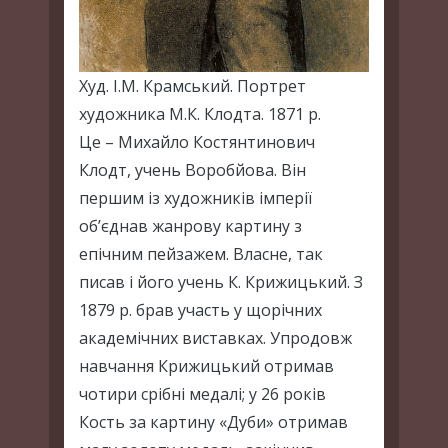
Худ. І.М. Крамський. Портрет
художника М.К. Клодта. 1871 р.
Це – Михайло Костянтинович
Клодт, учень Воробйова. Він
першим із художників імперії
об’єднав жанрову картину з
епічним пейзажем. Власне, так
писав і його учень К. Крижицький. З
1879 р. брав участь у щорічних
академічних виставках. Упродовж
навчання Крижицький отримав
чотири срібні медалі; у 26 років
Кость за картину «Дуби» отримав