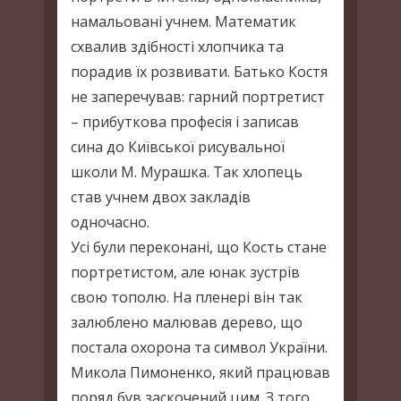
намальовані учнем. Математик
схвалив здібності хлопчика та
порадив їх розвивати. Батько Костя
не заперечував: гарний портретист
– прибуткова професія і записав
сина до Київської рисувальної
школи М. Мурашка. Так хлопець
став учнем двох закладів
одночасно.
Усі були переконані, що Кость стане
портретистом, але юнак зустрів
свою тополю. На пленері він так
залюблено малював дерево, що
постала охорона та символ України.
Микола Пимоненко, який працював
поряд був заскочений цим. З того