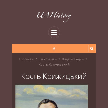
Головна
»
Регістрація
»
Видатні люди
»
Кость Крижицький
Кость Крижицький