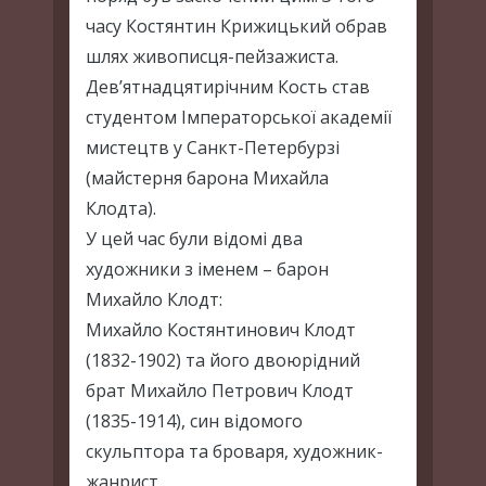
часу Костянтин Крижицький обрав
шлях живописця-пейзажиста.
Дев’ятнадцятирічним Кость став
студентом Імператорської академії
мистецтв у Санкт-Петербурзі
(майстерня барона Михайла
Клодта).
У цей час були відомі два
художники з іменем – барон
Михайло Клодт:
Михайло Костянтинович Клодт
(1832-1902) та його двоюрідний
брат Михайло Петрович Клодт
(1835-1914), син відомого
скульптора та броваря, художник-
жанрист.