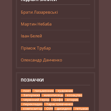
Брати Лазаревські
Мартин Небаба
Іван Белей
Прімож Трубар
Олександр Данченко
ПОЗНАЧКИ
поет
письменник
художник
Запоріжжя
живописець
козацтво
червоний терор
графік
історик
перекладач
Тарас Шевченко
композитор
ОУН
дисидент
гетьман