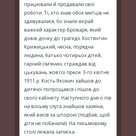
працювали й продавали свої
роботи. Ті, хто знав обох митців не
здивувалися, бо знали вкрай
важкий характер Броваря, який
довів дочку до трагедії. Костянтин
Крижицький, чесна, порядна
людина, батько чотирьох дітей,
гарний сім’янин, страждав від
цькувань жовтої преси. 3-го квітня
1911 р. Кость Якович зайшов до
дитячої попрощався і пішов до
свого кабінету. Наступного дня о пів
на восьму слуга знайшов хазяїна,
який висів за шторою (подбав, щоб
діти не побачили). На письмовому
столі лежала записка.