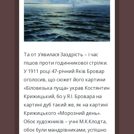
Та от з’явилася Заздрість – і час
пішов проти годинникової стрілки.
У 1911 році 47-річний Яків Бровар
оголосив, що сюжет його картини
«Біловезька пуща» украв Костянтин
Крижицький, бо у Я.І. Бровара на
картині дуб такий же, як на картині
Крижицького «Морозний день».
Обоє художників – учні М.К.Клодта,
обоє були мандрівниками, успішно