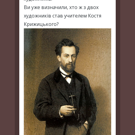
Ви уже визначили, хто ж з двох
художників став учителем Костя
Крижицького?