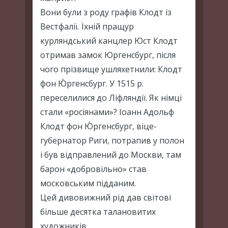
Вони були з роду графів Клодт із
Вестфалії. Їхній пращур
курляндський канцлер Юст Клодт
отримав замок Юргенсбург, після
чого прізвище ушляхетнили: Клодт
фон Ю́ргенсбург. У 1515 р.
переселилися до Ліфляндії. Як німці
стали «росіянами»? Іоанн Адольф
Клодт фон Ю́ргенсбург, віце-
губернатор Риги, потрапив у полон
і був відправлений до Москви, там
барон «добровільно» став
московським підданим.
Цей дивовижний рід дав світові
більше десятка талановитих
художників.