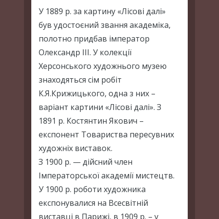
У 1889 р. за картину «Лісові далі»
був удостоєний звання академіка,
полотно придбав імператор
Олександр III. У колекції
Херсонського художнього музею
знаходяться сім робіт
К.Я.Крижицького, одна з них –
варіант картини «Лісові далі». З
1891 р. Костянтин Якович –
експонент Товариства пересувних
художніх виставок.
З 1900 р. — дійсний член
Імператорської академії мистецтв.
У 1900 р. роботи художника
експонувалися на Всесвітній
виставці в Парижі, в 1909 р. – у