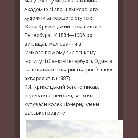
малу золоту медаль, закінчив
Академію зі званням класного
художника першого ступеня.
Жити Крижицький залишився в
Петербурзі. У 1884—1906 рр.
викладав малювання в
Миколаївському сирітському
інституті (Санкт-Петербург). Один із
засновників Товариства російських
акварелістів (1887).
К.Я. Крижицький багато писав,
переважно пейзажі, їх охоче
купували колекціонери, члени
царської родини.