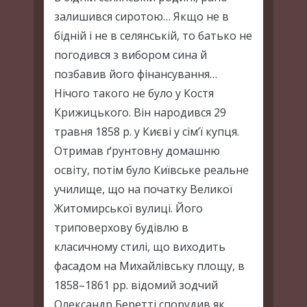
залишився сиротою… Якщо не в
бідній і не в селянській, то батько не
погодився з вибором сина й
позбавив його фінансування…
Нічого такого не було у Костя
Крижицького. Він народився 29
травня 1858 р. у Києві у сім’ї купця.
Отримав ґрунтовну домашню
освіту, потім було Київське реальне
училище, що на початку Великої
Житомирської вулиці. Його
триповерхову будівлю в
класичному стилі, що виходить
фасадом на Михайлівську площу, в
1858–1861 рр. відомий зодчий
Олександр Беретті спорудив як