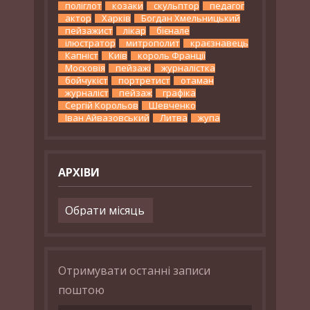
поліглот
козаки
скульптор
педагог
актор
Харків
Богдан Хмельницький
пейзажист
лікар
бієнале
ілюстратор
митрополит
краєзнавець
Капніст
Київ
король Франції
Московія
пейзажі
журналістка
бойчукіст
портретист
отаман
журналіст
пейзаж
графіка
Сергій Корольов
Шевченко
Іван Айвазовський
Литва
жупа
АРХІВИ
Архіви
Отримувати останні записи
поштою