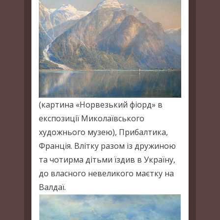
(картина «Норвезький фіорд» в
експозиції Миколаївського
художнього музею), Прибалтика,
Франція. Влітку разом із дружиною
та чотирма дітьми їздив в Україну,
до власного невеликого маєтку на
Валдаї.