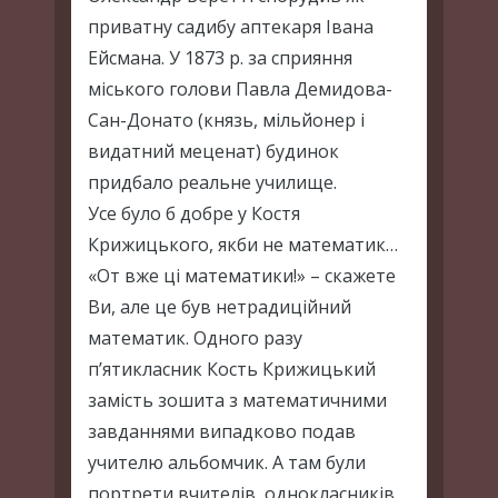
приватну садибу аптекаря Івана
Ейсмана. У 1873 р. за сприяння
міського голови Павла Демидова-
Сан-Донато (князь, мільйонер і
видатний меценат) будинок
придбало реальне училище.
Усе було б добре у Костя
Крижицького, якби не математик…
«От вже ці математики!» – скажете
Ви, але це був нетрадиційний
математик. Одного разу
п’ятикласник Кость Крижицький
замість зошита з математичними
завданнями випадково подав
учителю альбомчик. А там були
портрети вчителів, однокласників,