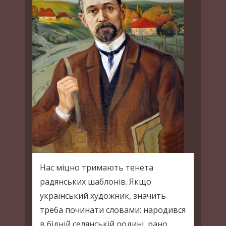
Нас міцно тримають тенета
радянських шаблонів. Якщо
український художник, значить
треба починати словами: народився
в бідній селянській родині, рано