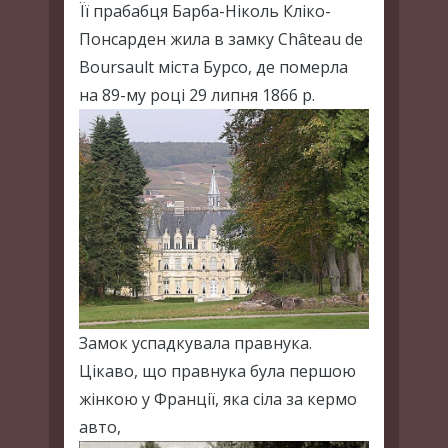
Її прабабця Барба-Ніколь Кліко-
Понсарден жила в замку Château de
Boursault міста Бурсо, де померла
на 89-му році 29 липня 1866 р.
Замок успадкувала правнука.
Цікаво, що правнука була першою
жінкою у Франції, яка сіла за кермо
авто,