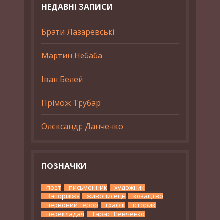
НЕДАВНІ ЗАПИСИ
Брати Лазаревські
Мартин Небаба
Іван Белей
Прімож Трубар
Олександр Данченко
ПОЗНАЧКИ
поет
письменник
художник
Запоріжжя
живописець
козацтво
червоний терор
графік
історик
перекладач
Тарас Шевченко