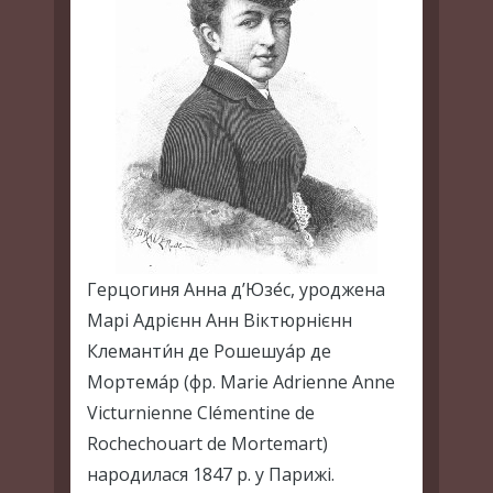
Герцогиня Анна д’Юзе́с, уроджена
Марі Адрієнн Анн Віктюрнієнн
Клеманти́н де Рошешуа́р де
Мортема́р (фр. Marie Adrienne Anne
Victurnienne Clémentine de
Rochechouart de Mortemart)
народилася 1847 р. у Парижі.