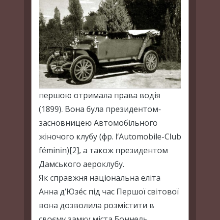
першою отримала права водія
(1899). Вона була президентом-
засновницею Автомобільного
жіночого клубу (фр. l’Automobile-Club
féminin)[2], а також президентом
Дамського аероклубу.
Як справжня національна еліта
Анна д’Юзе́с під час Першої світової
вона дозволила розмістити в
своєму замку міста Боннель