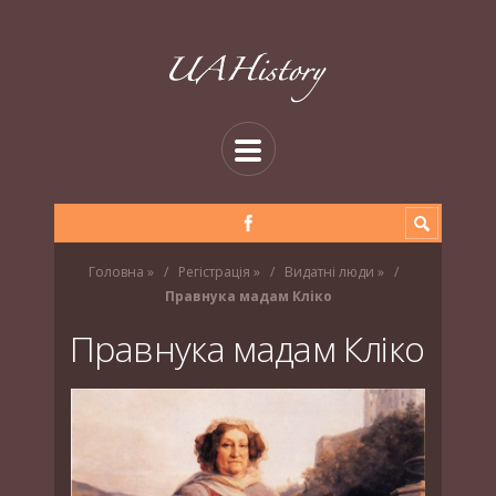
Головна
»
Регістрація
»
Видатні люди
»
Правнука мадам Кліко
Правнука мадам Кліко