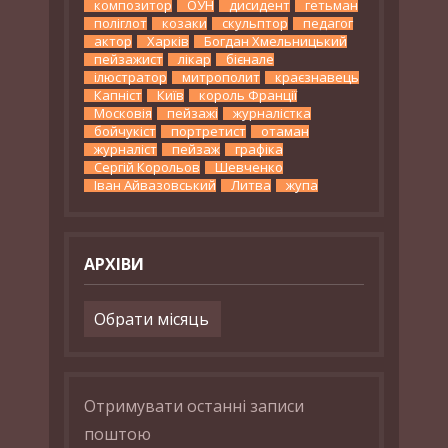
композитор
ОУН
дисидент
гетьман
поліглот
козаки
скульптор
педагог
актор
Харків
Богдан Хмельницький
пейзажист
лікар
бієнале
ілюстратор
митрополит
краєзнавець
Капніст
Київ
король Франції
Московія
пейзажі
журналістка
бойчукіст
портретист
отаман
журналіст
пейзаж
графіка
Сергій Корольов
Шевченко
Іван Айвазовський
Литва
жупа
АРХІВИ
Архіви
Отримувати останні записи
поштою