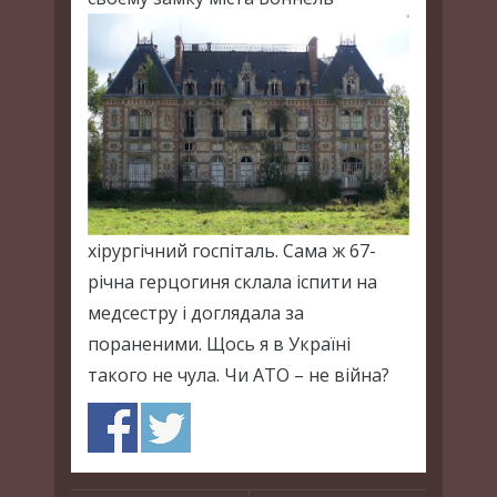
хірургічний госпіталь. Сама ж 67-
річна герцогиня склала іспити на
медсестру і доглядала за
пораненими. Щось я в Україні
такого не чула. Чи АТО – не війна?