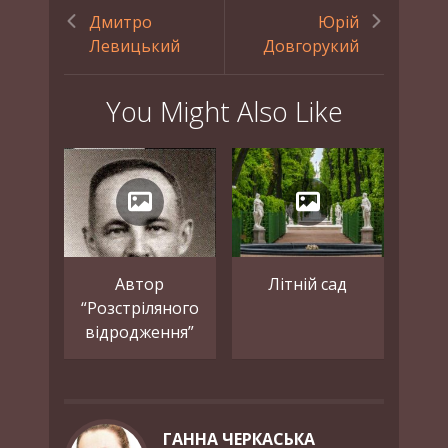
Дмитро
Юрій
Левицький
Довгорукий
You Might Also Like
Автор
Літній сад
“Розстріляного
відродження”
ГАННА ЧЕРКАСЬКА