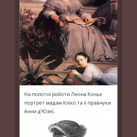
На полотні роботи Леона Коньє
портрет мадам Кліко та її правнуки
Анни д’Юзес.