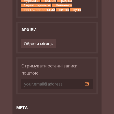
журналіст
пейзаж
графіка
Сергій Корольов
Шевченко
Іван Айвазовський
Литва
жупа
АРХІВИ
Архіви
Отримувати останні записи
поштою
МЕТА