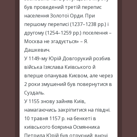
був проведений третій перепис
населення Золотої Орди. При
першому переписі (1237–1238 pp.) і
другому (1254–1259 pp.) поселення –
Москва не згадується» – Я.
Дашкевич.
У 1149-му Юрій Довгорукий розбив
війська Ізяслава Київського й
вперше опанував Києвом, але через
2 роки змушений був повернутися в
Суздаль.
У 1155 знову зайняв Київ,
намагаючись закріпитися на півдні.
10 травня 1157 р. на бенкеті в
київського боярина Осмянника
Петрила Юрій був отруєний; вночі