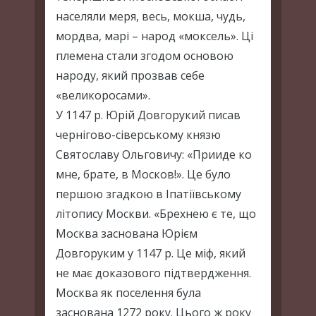
населяли меря, весь, мокша, чудь,
мордва, марі – народ «моксель». Ці
племена стали згодом основою
народу, який прозвав себе
«великоросами».
У 1147 р. Юрій Довгорукий писав
чернігово-сіверському князю
Святославу Ольговичу: «Прииде ко
мне, брате, в Москов!». Це було
першою згадкою в Іпатіївському
літопису Москви. «Брехнею є те, що
Москва заснована Юрієм
Довгоруким у 1147 р. Це міф, який
не має доказового підтвердження.
Москва як поселення була
заснована 1272 року. Цього ж року