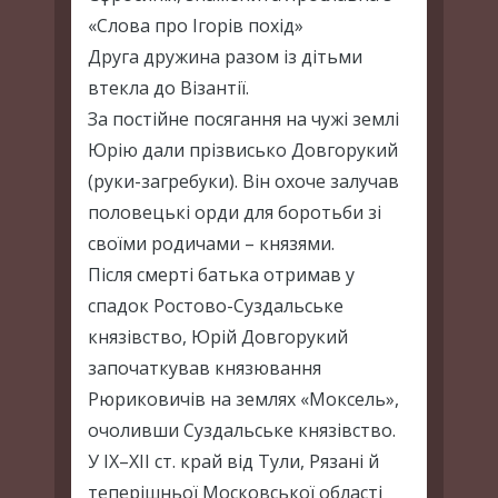
«Слова про Ігорів похід»
Друга дружина разом із дітьми
втекла до Візантії.
За постійне посягання на чужі землі
Юрію дали прізвисько Довгорукий
(руки-загребуки). Він охоче залучав
половецькі орди для боротьби зі
своїми родичами – князями.
Після смерті батька отримав у
спадок Ростово-Суздальське
князівство, Юрій Довгорукий
започаткував князювання
Рюриковичів на землях «Моксель»,
очоливши Суздальське князівство.
У IX–XII ст. край від Тули, Рязані й
теперішньої Московської області