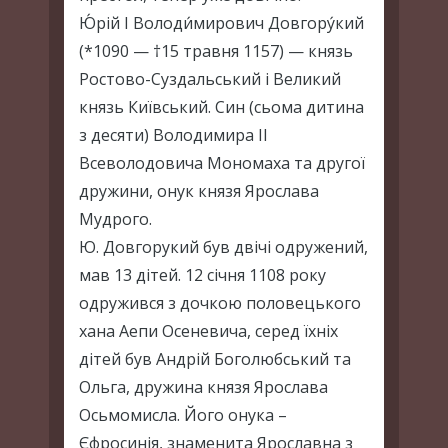
Ю́рій I Володи́мирович Довгору́кий
(*1090 — †15 травня 1157) — князь
Ростово-Суздальський і Великий
князь Київський. Син (сьома дитина
з десяти) Володимира ІІ
Всеволодовича Мономаха та другої
дружини, онук князя Ярослава
Мудрого.
Ю. Довгорукий був двічі одружений,
мав 13 дітей. 12 січня 1108 року
одружився з дочкою половецького
хана Аепи Осеневича, серед їхніх
дітей був Андрій Боголюбський та
Ольга, дружина князя Ярослава
Осьмомисла. Його онука –
Єфросинія, знаменита Ярославна з