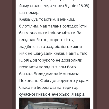
йому стало зле, а через 5 днів (15.05)
він помер.
Князь був товстим, великим,
білотілим, мав талант солодко їсти,
безмірно пити і жінок мітити. За
владолюбство, жорстокість,
жадібність та заздрісність кияни
ніяк не шанували князя. Навіть тіло
Юрія Довгорукого не дозволили
поховати поряд із тілом його
батька Володимира Мономаха.
Поховано Юрія Довгорукого у храмі
Спаса на Берестові на території
сучасної Києво-Печерської Лаври.