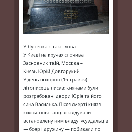
У Луценка є такі слова:
У Києві на кручах спочива
Засновник твій, Москва –
Князь Юрій Довгорукий.
У день похорон (16 травня)
літописець писав: киянами були
розграбовані двори Юрія та його
сина Василька. Після смерті князя
кияни-повстанці ліквідували
встановлену ним владу, «суздальців
— бояр і дружину — побивали по