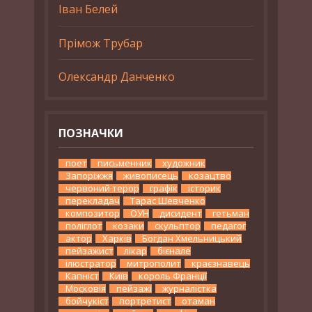
Іван Белей
Прімож Трубар
Олександр Данченко
ПОЗНАЧКИ
поет
письменник
художник
Запоріжжя
живописець
козацтво
червоний терор
графік
історик
перекладач
Тарас Шевченко
композитор
ОУН
дисидент
гетьман
поліглот
козаки
скульптор
педагог
актор
Харків
Богдан Хмельницький
пейзажист
лікар
бієнале
ілюстратор
митрополит
краєзнавець
Капніст
Київ
король Франції
Московія
пейзажі
журналістка
бойчукіст
портретист
отаман