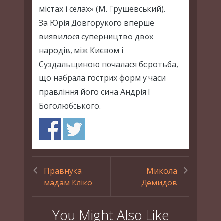
містах і селах» (М. Грушевський).
За Юрія Довгорукого вперше
виявилося суперництво двох
народів, між Києвом і
Суздальщиною почалася боротьба,
що набрала гострих форм у часи
правління його сина Андрія I
Боголюбського.
Правнука
Микола
мадам Кліко
Демидов
You Might Also Like