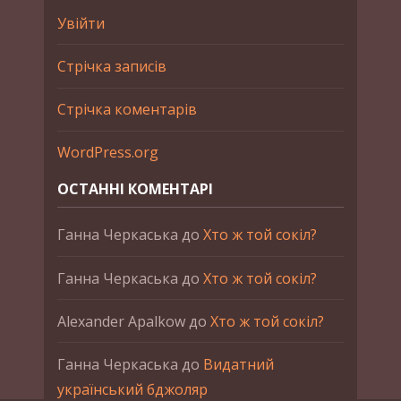
Увійти
Стрічка записів
Стрічка коментарів
WordPress.org
ОСТАННІ КОМЕНТАРІ
Ганна Черкаська
до
Хто ж той сокіл?
Ганна Черкаська
до
Хто ж той сокіл?
Alexander Apalkow
до
Хто ж той сокіл?
Ганна Черкаська
до
Видатний
український бджоляр