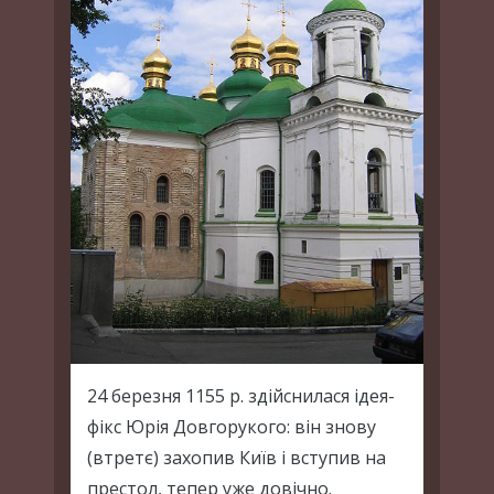
24 березня 1155 р. здійснилася ідея-
фікс Юрія Довгорукого: він знову
(втретє) захопив Київ і вступив на
престол, тепер уже довічно.