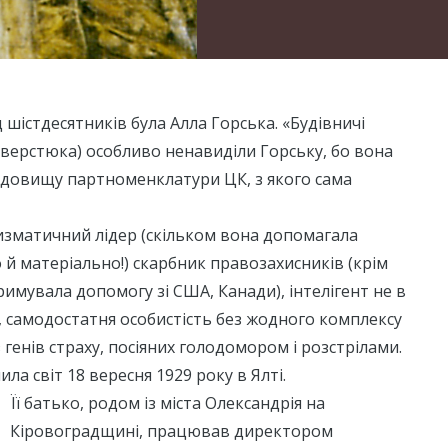
шістдесятників була Алла Горська. «Будівничі
 Сверстюка) особливо ненавиділи Горську, бо вона
едовищу партноменклатури ЦК, з якого сама
изматичний лідер (скільком вона допомагала
й матеріально!) скарбник правозахисників (крім
римувала допомогу зі США, Канади), інтелігент не в
 самодостатня особистість без жодного комплексу
 генів страху, посіяних голодомором і розстрілами.
ла світ 18 вересня 1929 року в Ялті.
Її батько, родом із міста Олександрія на
Кіровоградщині, працював директором