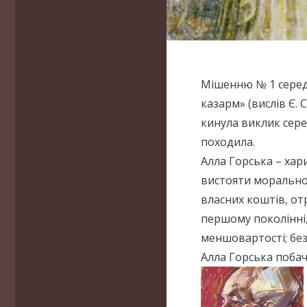
Мішенню № 1 серед 
казарм» (вислів Є.
кинула виклик сер
походила.
Алла Горська – хар
вистояти морально 
власних коштів, от
першому поколінні,
меншовартості; без
Алла Горська побачи