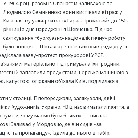
У 1964 році разом із Опанасом Заливахою та
Людмилою Семикиною вони виспівали вітраж у
Київському університеті «Тарас-Прометей» до 150-
річниці з дня народження Шевченка. Під час
святкування «буржуазно-націоналістичну» роботу
було знищено. Шквал арештів викосив ряди друзів
 надіслала заяву-протест прокуророві УРСР.
тв’язнями, матеріально підтримувала їхні родини.
лгоспі їй заплатили продуктами, Горська машиною з
, капустою, огірками об’їхала Київ, поділилася з
ти у столиці. Її попереджали, залякували, двічі
ілки Художників України. «Від нас вимагали каяття, а
розуміти, чому маємо бути б…ями», — писала
ові Заливасі у Мордовію, де він сидів «за
цію та пропаганду». Їздила до нього в табір.