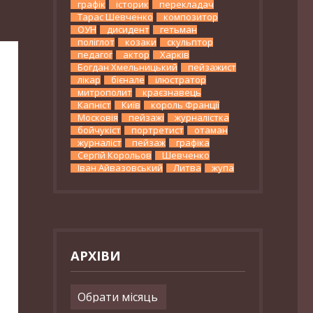
графік
історик
перекладач
Тарас Шевченко
композитор
ОУН
дисидент
гетьман
поліглот
козаки
скульптор
педагог
актор
Харків
Богдан Хмельницький
пейзажист
лікар
бієнале
ілюстратор
митрополит
краєзнавець
Капніст
Київ
король Франції
Московія
пейзажі
журналістка
бойчукіст
портретист
отаман
журналіст
пейзаж
графіка
Сергій Корольов
Шевченко
Іван Айвазовський
Литва
жупа
АРХІВИ
Архіви