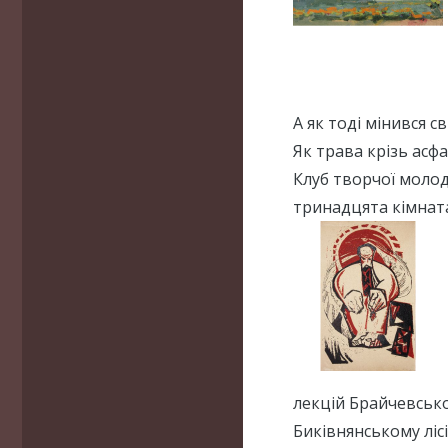
А як тоді мінився с
Як трава крізь асф
Клуб творчої молод
тринадцята кімнат
лекцій Брайчевсько
Биківнянському лісі