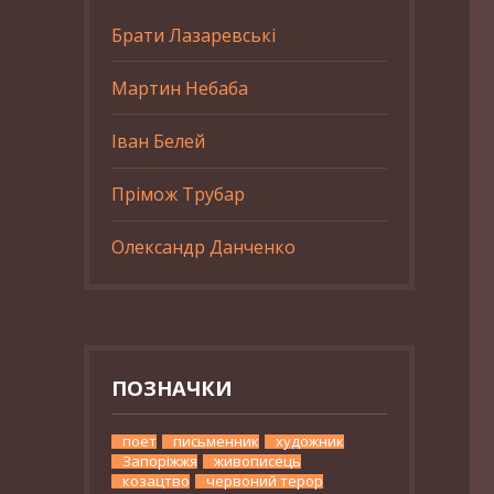
Брати Лазаревські
Мартин Небаба
Іван Белей
Прімож Трубар
Олександр Данченко
ПОЗНАЧКИ
поет
письменник
художник
Запоріжжя
живописець
козацтво
червоний терор