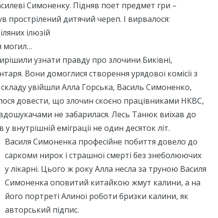
асилеві Симоненку. Підняв поет предмет гри –
був прострілений дитячий череп. І вирвалося:
іляних ілюзій
я могил…
ирішили узнати правду про злочини Биківні,
нтаря. Вони домоглися створення урядової комісії з
її складу увійшли Алла Горська, Василь Симоненко,
лося довести, що злочин скоєно працівниками НКВС,
вдошукачами не забарилася. Лесь Танюк виїхав до
у внутрішній еміграції не один десяток літ.
Василя Симоненка професійне побиття довело до
саркоми нирок і страшної смерті без знеболюючих
у лікарні. Цього ж року Алла несла за труною Василя
Симоненка оповитий китайкою жмут калини, а на
його портреті Алиної роботи бризки калини, як
авторський підпис.