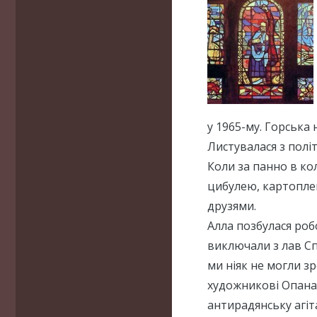
у 1965-му. Горська
Листувалася з полі
Коли за панно в ко
цибулею, картоплею
друзями.
Алла позбулася робо
виключали з лав Сп
ми ніяк не могли з
художникові Опанас
антирадянську агіта