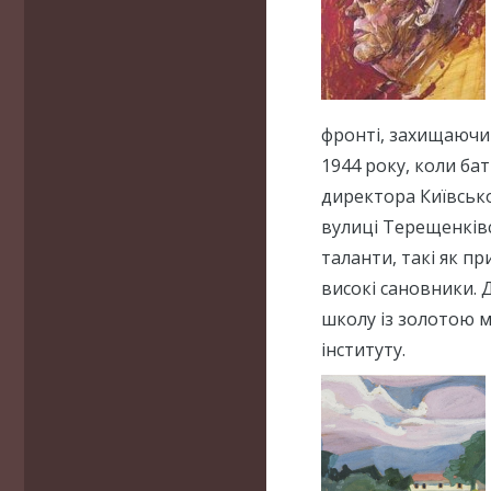
фронті, захищаючи 
1944 року, коли ба
директора Київської
вулиці Терещенківс
таланти, такі як п
високі сановники. 
школу із золотою 
інституту.