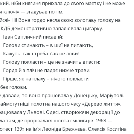
акий, ніби княгиня приїхала до свого маєтку і не може
я ключі» — згадував потім.
йся!» Ні! Вона гордо несла свою золотаву голову на
у КДБ демонстративно запалювала цигарку.
Іван Світличний писав їй:
Голови стинають – в шиї не питають,
Кажуть: так і треба: ґав не лови!
Голову покласти – це не значить впасти:
Горда й з пліч не падає нижче трави.
Гірше, як на плаху – нічого покласти.
 без голови.
не давали, то вона працювала у Донецьку, Маріуполі.
наймогутніші полотна нашого часу «Дерево життя»,
рацювала у Львові, Одесі, створюючи декорації до
ла там, де прорізалася шопта сміливців: 1968 —
тест 139» на ім’я Леоніда Брежнєва, Олексія Косигіна