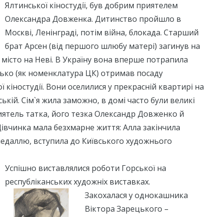
Ялтинської кіностудії, був добрим приятелем
Олександра Довженка. Дитинство пройшло в
Москві, Ленінграді, потім війна, блокада. Старший
брат Арсен (від першого шлюбу матері) загинув на
місто на Неві. В Україну вона вперше потрапила
тько (як номенклатура ЦК) отримав посаду
 кіностудії. Вони оселилися у прекрасній квартирі на
ькій. Сім`я жила заможно, в домі часто були великі
риятель татка, його тезка Олександр Довженко й
Дівчинка мала безхмарне життя: Алла закінчила
медаллю, вступила до Київського художнього
Успішно виставлялися роботи Горської на
республіканських художніх виставках.
Закохалася у однокашника
Віктора Зарецького –