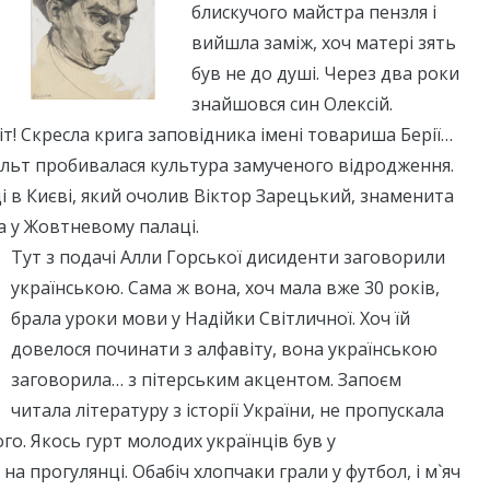
блискучого майстра пензля і
вийшла заміж, хоч матері зять
був не до душі. Через два роки
знайшовся син Олексій.
віт! Скресла крига заповідника імені товариша Берії…
альт пробивалася культура замученого відродження.
і в Києві, який очолив Віктор Зарецький, знаменита
а у Жовтневому палаці.
Тут з подачі Алли Горської дисиденти заговорили
українською. Сама ж вона, хоч мала вже 30 років,
брала уроки мови у Надійки Світличної. Хоч їй
довелося починати з алфавіту, вона українською
заговорила… з пітерським акцентом. Запоєм
читала літературу з історії України, не пропускала
го. Якось гурт молодих українців був у
 на прогулянці. Обабіч хлопчаки грали у футбол, і м`яч