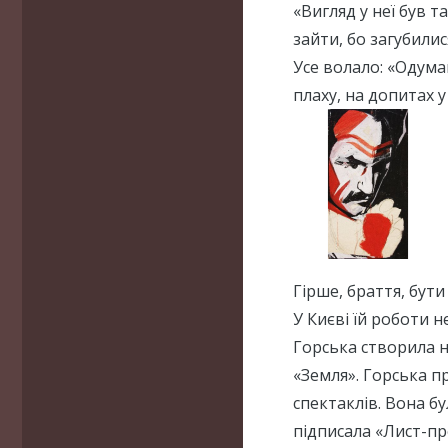
«Вигляд у неї був т
зайти, бо загубилис
Усе волало: «Одума
плаху, на допитах 
Гірше, браття, бути
У Києві їй роботи 
Горська створила 
«Земля». Горська п
спектаклів. Вона бу
підписала «Лист-про