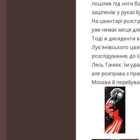
поцілив під ноги В
заціпенів: у руках 
На цвинтарі розстр
уже немає місця дл
Тоді ж дисиденти в
Лук`янівського цви
розслідування, до 
Лесь Танюк. Їм уда
але розправа з пра
Москви й перебував 