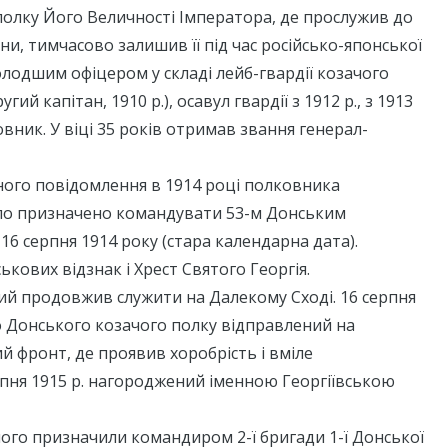
олку Його Величності Імператора, де прослужив до
ни, тимчасово залишив її під час російсько-японської
олодшим офіцером у складі лейб-гвардії козачого
угий капітан, 1910 р.), осавул гвардії з 1912 р., з 1913
овник. У віці 35 років отримав звання генерал-
йного повідомлення в 1914 році полковника
о призначено командувати 53-м Донським
6 серпня 1914 року (стара календарна дата).
кових відзнак і Хрест Святого Георгія.
й продовжив служити на Далекому Сході. 16 серпня
-го Донського козачого полку відправлений на
й фронт, де проявив хоробрість і вміле
пня 1915 р. нагороджений іменною Георгіївською
 його призначили командиром 2-ї бригади 1-ї Донської