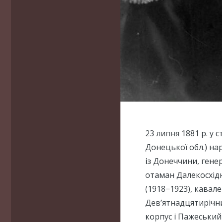
23 липня 1881 р. у
Донецької обл.) н
із Донеччини, гене
отаман Далекосхідн
(1918−1923), кавал
Дев’ятнадцятирічн
корпус і Пажеський 