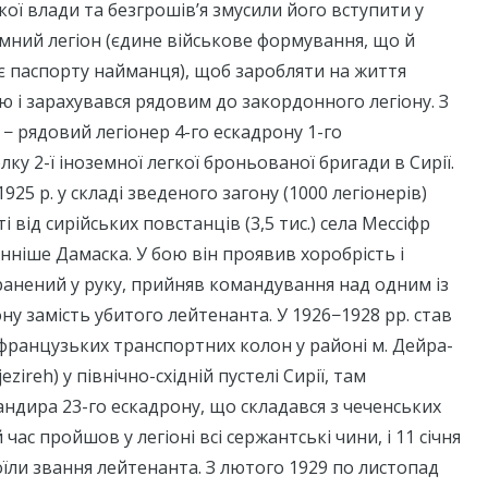
ої влади та безгрошів’я змусили його вступити у
мний легіон (єдине військове формування, що й
є паспорту найманця), щоб заробляти на життя
 і зарахувався рядовим до закордонного легіону. З
н − рядовий легіонер 4-го ескадрону 1-го
ку 2-ї іноземної легкої броньованої бригади в Сирії.
925 р. у складі зведеного загону (1000 легіонерів)
і від сирійських повстанців (3,5 тис.) села Мессіфр
денніше Дамаска. У бою він проявив хоробрість і
ранений у руку, прийняв командування над одним із
ну замість убитого лейтенанта. У 1926−1928 рр. став
французьких транспортних колон у районі м. Дейра-
ezireh) у північно-східній пустелі Сирії, там
ндира 23-го ескадрону, що складався з чеченських
 час пройшов у легіоні всі сержантські чини, і 11 січня
оїли звання лейтенанта. З лютого 1929 по листопад