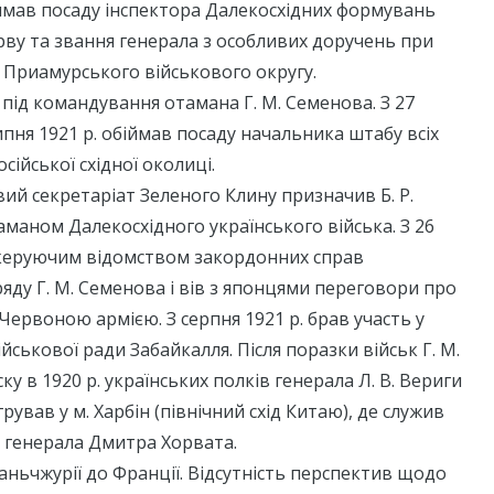
имав посаду інспектора Далекосхідних формувань
рву та звання генерала з особливих доручень при
 Приамурського військового округу.
 під командування отамана Г. М. Семенова. З 27
липня 1921 р. обіймав посаду начальника штабу всіх
сійської східної околиці.
ий секретаріат Зеленого Клину призначив Б. Р.
аном Далекосхідного українського війська. З 26
в керуючим відомством закордонних справ
яду Г. М. Семенова і вів з японцями переговори про
 Червоною армією. З серпня 1921 р. брав участь у
йськової ради Забайкалля. Після поразки військ Г. М.
у в 1920 р. українських полків генерала Л. В. Вериги
рував у м. Харбін (північний схід Китаю), де служив
 генерала Дмитра Хорвата.
Маньчжурії до Франції. Відсутність перспектив щодо