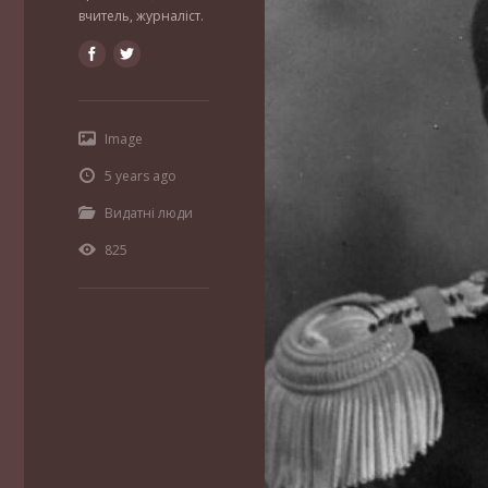
вчитель, журналіст.
Image
5 years ago
Видатні люди
825