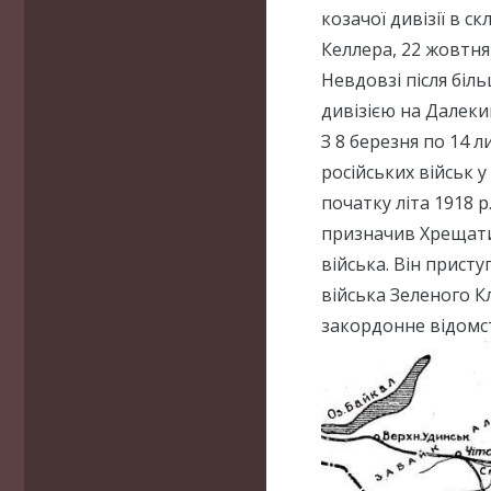
козачої дивізії в ск
Келлера, 22 жовтня 
Невдовзі після бі
дивізією на Далекий
З 8 березня по 14 
російських військ у
початку літа 1918 
призначив Хрещати
війська. Він прист
війська Зеленого 
закордонне відомс