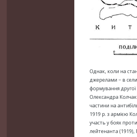
Однак, коли на станц
джерелами − в сел
формування другої у
Олександра Колчака
частини на антибі
1919 р. з армією 
участь у боях проти
лейтенанта (1919), 