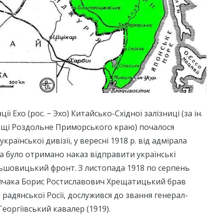
ії Ехо (рос. − Эхо) Китайсько-Східної залізниці (за ін.
ищі Роздольне Приморського краю) почалося
країнської дивізії, у вересні 1918 р. від адмірала
 було отримано наказ відправити українські
льшовицький фронт. З листопада 1918 по серпень
Колчака Борис Ростиславович Хрещатицький брав
 радянської Росії, дослужився до звання генерал-
Георгіївський кавалер (1919).