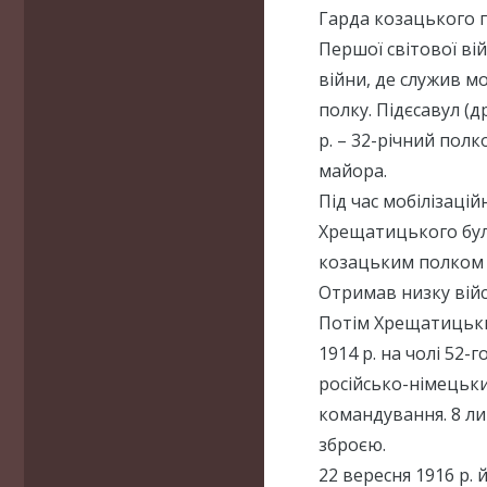
Гарда козацького п
Першої світової вій
війни, де служив м
полку. Підєсавул (др
р. – 32-річний полк
майора.
Під час мобілізаці
Хрещатицького бул
козацьким полком 1
Отримав низку війсь
Потім Хрещатицьки
1914 р. на чолі 52
російсько-німецьки
командування. 8 ли
зброєю.
22 вересня 1916 р.