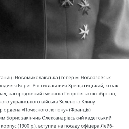
 станиці Новомиколаївська (тепер м. Новоазовськ
ародився Борис Ростиславович Хрещатицький, козак
рал, нагороджений іменною Георгіївською зброєю,
ого українського війська Зеленого Клину
ер ордена «Почесного легіону» (Франція)
им Борис закінчив Олександрівський кадетський
корпус (1900 р.), вступив на посаду офіцера Лейб-