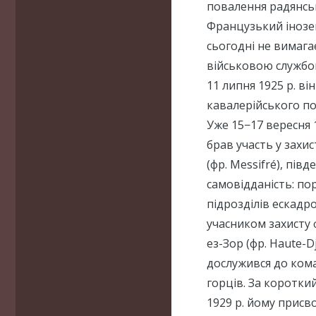
повалення радянськ
Французький інозе
сьогодні не вимага
військовою службою
11 липня 1925 р. ві
кавалерійського пол
Уже 15−17 вересня 1
брав участь у захист
(фр. Messifré), пів
самовідданість: по
підрозділів ескадро
учасником захисту 
ез-Зор (фр. Haute-Dj
дослужився до кома
горців. За короткий
1929 р. йому присв