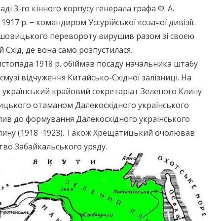
ладі 3-го кінного корпусу генерала графа Ф. А.
1917 р. − командиром Уссурійської козачої дивізії.
льшовицького перевороту вирушив разом зі своєю
 Схід, де вона само розпустилася.
листопада 1918 р. обіймав посаду начальника штабу
 смузі відчуження Китайсько-Східної залізниці. На
р. український крайовий секретаріат Зеленого Клину
цького отаманом Далекосхідного українського
упив до формування Далекосхідного українського
Клину (1918−1923). Також Хрещатицький очолював
тво Забайкальського уряду.