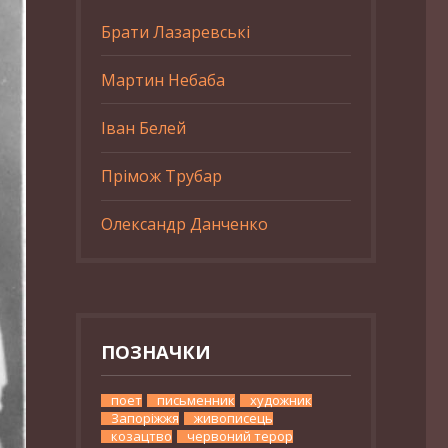
Брати Лазаревські
Мартин Небаба
Іван Белей
Прімож Трубар
Олександр Данченко
ПОЗНАЧКИ
поет
письменник
художник
Запоріжжя
живописець
козацтво
червоний терор