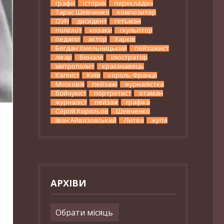
графік
історик
перекладач
Тарас Шевченко
композитор
ОУН
дисидент
гетьман
поліглот
козаки
скульптор
педагог
актор
Харків
Богдан Хмельницький
пейзажист
лікар
бієнале
ілюстратор
митрополит
краєзнавець
Капніст
Київ
король Франції
Московія
пейзажі
журналістка
бойчукіст
портретист
отаман
журналіст
пейзаж
графіка
Сергій Корольов
Шевченко
Іван Айвазовський
Литва
жупа
АРХІВИ
Архіви