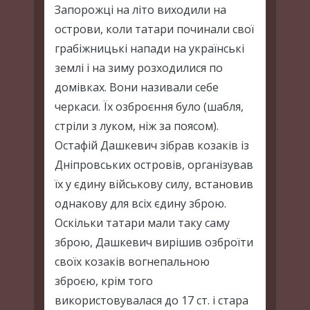
Запорожці на літо виходили на
острови, коли татари починали свої
грабіжницькі напади на українські
землі і на зиму розходилися по
домівках. Вони називали себе
черкаси. Їх озброєння було (шабля,
стріли з луком, ніж за поясом).
Остафій Дашкевич зібрав козаків із
Дніпровських островів, організував
їх у єдину військову силу, встановив
однакову для всіх єдину зброю.
Оскільки татари мали таку саму
зброю, Дашкевич вирішив озброїти
своїх козаків вогнепальною
зброєю, крім того
використовувалася до 17 ст. і стара