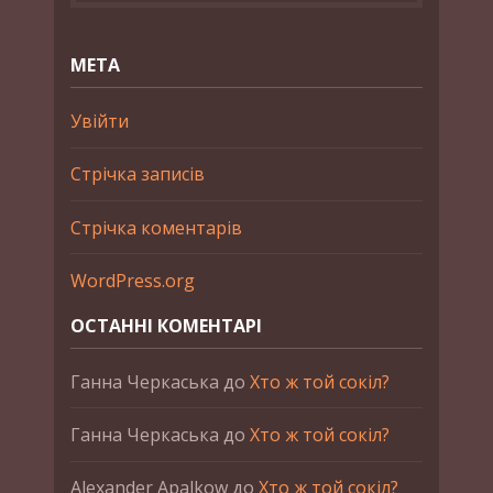
МЕТА
Увійти
Стрічка записів
Стрічка коментарів
WordPress.org
ОСТАННІ КОМЕНТАРІ
Ганна Черкаська
до
Хто ж той сокіл?
Ганна Черкаська
до
Хто ж той сокіл?
Alexander Apalkow
до
Хто ж той сокіл?