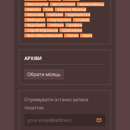
ілюстратор
митрополит
краєзнавець
Капніст
Київ
король Франції
Московія
пейзажі
журналістка
бойчукіст
портретист
отаман
журналіст
пейзаж
графіка
Сергій Корольов
Шевченко
Іван Айвазовський
Литва
жупа
АРХІВИ
Архіви
Отримувати останні записи
поштою