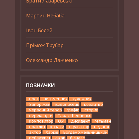
Брати Лазаревські
Мартин Небаба
Іван Белей
Прімож Трубар
Олександр Данченко
ПОЗНАЧКИ
поет
письменник
художник
Запоріжжя
живописець
козацтво
червоний терор
графік
історик
перекладач
Тарас Шевченко
композитор
ОУН
дисидент
гетьман
поліглот
козаки
скульптор
педагог
актор
Харків
Богдан Хмельницький
пейзажист
лікар
бієнале