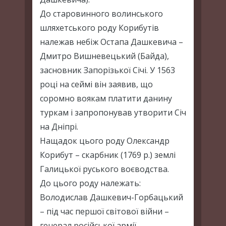
До старовинного волинського
шляхетського роду Корибутів
належав небіж Остапа Дашкевича –
Дмитро Вишневецький (Байда),
засновник Запорізької Січі. У 1563
році на сеймі він заявив, що
соромно воякам платити данину
туркам і запропонував утворити Січ
на Дніпрі.
Нащадок цього роду Олександр
Корибут – скарбник (1769 р.) землі
Галицької руського воєводства.
До цього роду належать:
Володислав Дашкевич-Горбацький
– під час першої світової війни –
генерал російської армії,