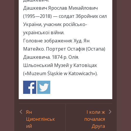
Дашкевич Ярослав Михайлович
(1995—2018) — солдат Збройних сил
України, учасник російсько-
української війни.
Головне зображення: Худ. Ян
Матейко. Портрет Остафія (Остапа)
Дашкевича. 1874 р. Олія.
Шльонський Музей у Катовіцах
(«Muzeum Śląskie w Katowicach»).
Ян
І коли ж
Ционглінськ
почалася
ий
Друга