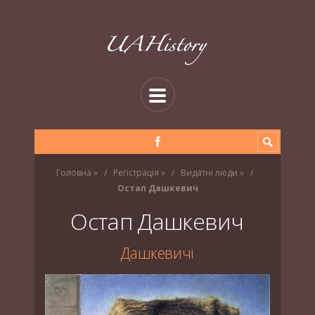
Головна
»
Регістрація
»
Видатні люди
»
Остап Дашкевич
Остап Дашкевич
Дашкевичі