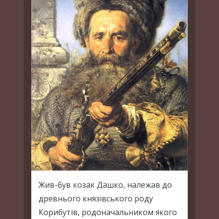
Жив-був козак Дашко, належав до
древнього князівського роду
Корибутів, родоначальником якого