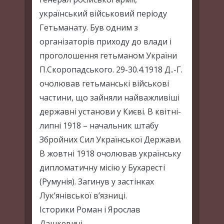
український військовий періоду
Гетьманату. Був одним з
організаторів приходу до влади і
проголошення гетьманом України
П.Скоропадського. 29-30.4.1918 Д..-Г.
очолював гетьманські військові
частини, що зайняли найважливіші
державні установи у Києві. В квітні-
липні 1918 – начальник штабу
Збройних Сил Української Держави.
В жовтні 1918 очолював українську
дипломатичну місію у Бухаресті
(Румунія). Загинув у застінках
Лук’янівської в’язниці.
Історики Роман і Ярослав
Дашкевичі.