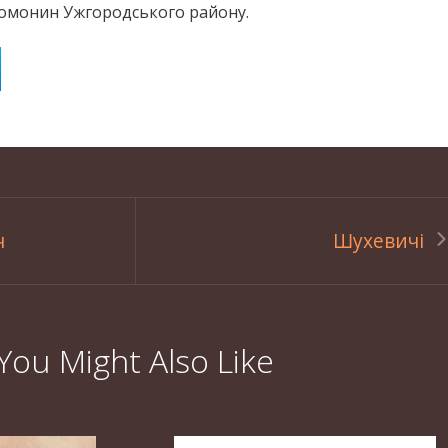
омонин Ужгородського району.
ч
Шухевичі
You Might Also Like