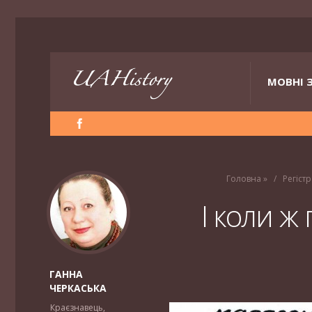
МОВНІ 
Головна
»
Регістр
І коли ж
ГАННА
ЧЕРКАСЬКА
Краєзнавець,