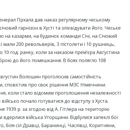
 генерал Прхала дав наказ регулярному чеському
січовий гарнізон в Хусті та зліквідувати його. Чеське
ло на казарми, на будинок команди Січі, на Січовий
кі мали 200 револьверів, 3 пістолети і 10 рушниць,
 10 год. ранку, коли за наказом прем’єра Августина
брою до його помешкання. В боях полягло 108
 Августин Волошин проголосив самостійність
и, сповістив про своє рішення МЗС Німеччини.
езня, коли стало відомим проголошення незалежності
військо почало готуватися до відступу з Хуста.
зня 1939 р. за згодою від А. Гітлера на територію
и вдерлися війська Угорщини. Відбулися запеклі бої
 біля сіл Дравці, Баранинці, Часлівці, Коритняни,