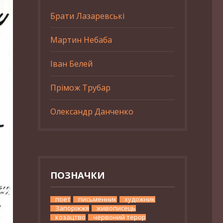
Брати Лазаревські
Мартин Небаба
Іван Белей
Прімож Трубар
Олександр Данченко
ПОЗНАЧКИ
поет
письменник
художник
Запоріжжя
живописець
козацтво
червоний терор