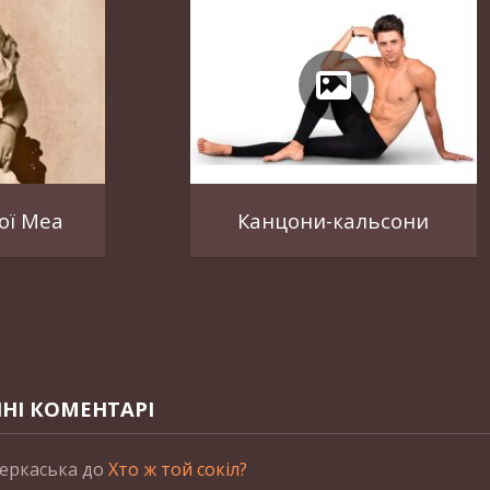
ої Меа
Канцони-кальсони
НІ КОМЕНТАРІ
еркаська
до
Хто ж той сокіл?