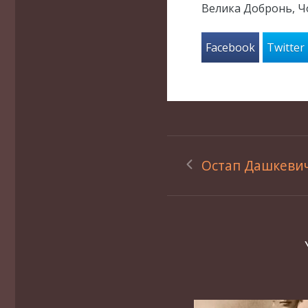
Велика Добронь, Ч
Facebook
Twitter
Остап Дашкеви