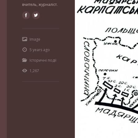
вчитель, журналіст.
Image
5 years ago
Історичні події
1,267