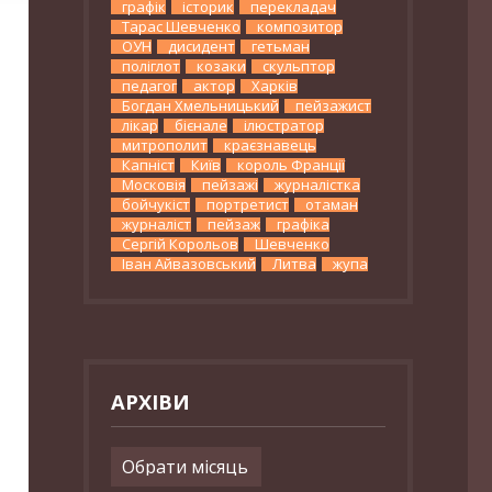
графік
історик
перекладач
Тарас Шевченко
композитор
ОУН
дисидент
гетьман
поліглот
козаки
скульптор
педагог
актор
Харків
Богдан Хмельницький
пейзажист
лікар
бієнале
ілюстратор
митрополит
краєзнавець
Капніст
Київ
король Франції
Московія
пейзажі
журналістка
бойчукіст
портретист
отаман
журналіст
пейзаж
графіка
Сергій Корольов
Шевченко
Іван Айвазовський
Литва
жупа
АРХІВИ
Архіви