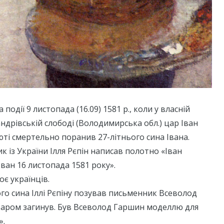
події 9 листопада (16.09) 1581 р., коли у власній
андрівській слободі (Володимирська обл.) цар Іван
юті смертельно поранив 27-літнього сина Івана.
к із України Ілля Рєпін написав полотно «Іван
Іван 16 листопада 1581 року».
оє українців.
го сина Іллі Рєпіну позував письменник Всеволод
баром загинув. Був Всеволод Гаршин моделлю для
».