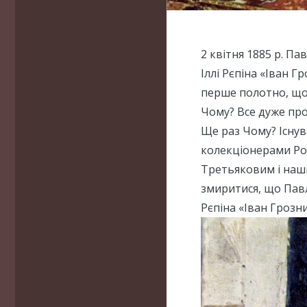
2 квітня 1885 р. П
Іллі Рєпіна «Іван Г
перше полотно, що 
Чому? Все дуже прос
Ще раз Чому? Існу
колекціонерами Рос
Третьяковим і наши
змиритися, що Пав
Рєпіна «Іван Грозни