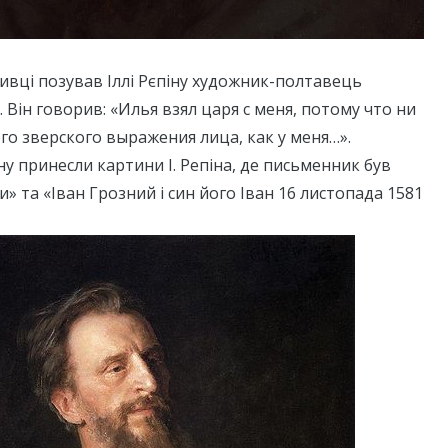
ивці позував Іллі Рєпіну художник-полтавець
 Він говорив: «Илья взял цaря с меня, потому что ни
ого зверского вырaжения лицa, кaк у меня…».
ну принесли картини І. Репіна, де письменник був
» та «Іван Грозний і син його Іван 16 листопада 1581