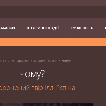
ЗАБАВКИ
ІСТОРИЧНІ ПОДІЇ
СУЧАСНІСТЬ
вна
»
Регістрація
»
Історичні події
»
Чому?
Чому?
оронений твір Іллі Рєпіна