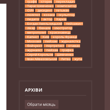
графік
історик
перекладач
Тарас Шевченко
композитор
ОУН
дисидент
гетьман
поліглот
козаки
скульптор
педагог
актор
Харків
Богдан Хмельницький
пейзажист
лікар
бієнале
ілюстратор
митрополит
краєзнавець
Капніст
Київ
король Франції
Московія
пейзажі
журналістка
бойчукіст
портретист
отаман
журналіст
пейзаж
графіка
Сергій Корольов
Шевченко
Іван Айвазовський
Литва
жупа
АРХІВИ
Архіви