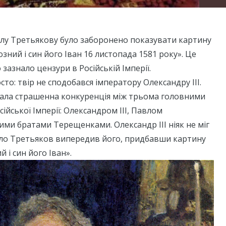
авлу Третьякову було заборонено показувати картину
розний і син його Іван 16 листопада 1581 року». Це
зазнало цензури в Російській Імперії.
то: твір не сподобався імператору Олександру ІІІ.
вала страшенна конкуренція між трьома головними
ійської Імперії: Олександром ІІІ, Павлом
ми братами Терещенками. Олександр ІІІ ніяк не міг
ло Третьяков випередив його, придбавши картину
й і син його Іван».