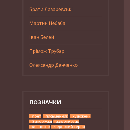
Брати Лазаревські
Мартин Небаба
Іван Белей
Прімож Трубар
Олександр Данченко
ПОЗНАЧКИ
поет
письменник
художник
Запоріжжя
живописець
козацтво
червоний терор