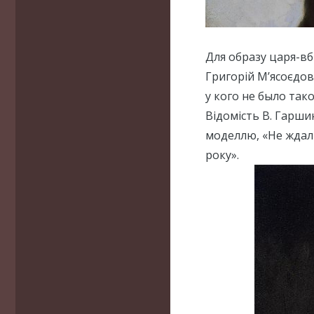
Для образу цaря-вб
Григорій М’ясоєдов.
у кого не было тaк
Відомість В. Гарши
моделлю, «Не ждали
року».