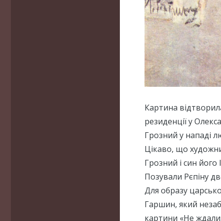
Картина відтворила 
резиденції у Олекс
Грозний у нападі л
Цікаво, що художни
Грозний і син його 
Позували Рєпіну дв
Для образу царсько
Гаршин, який неза
картини «Не ждали