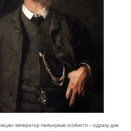
жців» імператор пильнував особисто – одразу дав