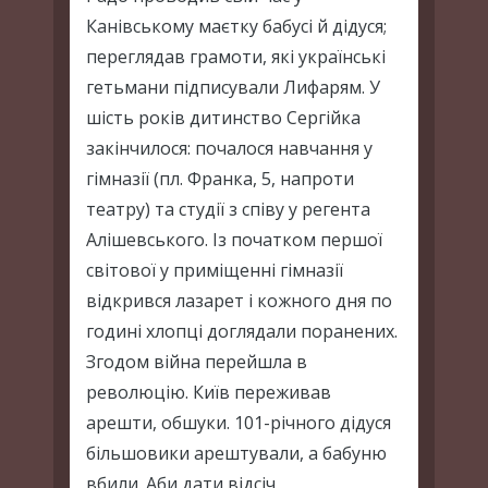
Канівському маєтку бабусі й дідуся;
переглядав грамоти, які українські
гетьмани підписували Лифарям. У
шість років дитинство Сергійка
закінчилося: почалося навчання у
гімназії (пл. Франка, 5, напроти
театру) та студії з співу у регента
Алішевського. Із початком першої
світової у приміщенні гімназії
відкрився лазарет і кожного дня по
годині хлопці доглядали поранених.
Згодом війна перейшла в
революцію. Київ переживав
арешти, обшуки. 101-річного дідуся
більшовики арештували, а бабуню
вбили. Аби дати відсіч