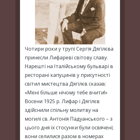
Чотири роки у трупі Сергія Дягілєва
принесли Лифареві світову славу.
Нарешті на Італійському бульварі в
ресторані капуцинів у присутності
світил мистецтва Дягілєв сказав:
«Мені більше нічому тебе вчити!»
Восени 1925 р. Лифар і Дягілєв
здійснили спільну молитву на
могилі св. Антонія Падуанського – з
цього дня їх стосунки були освячені;
вони селилися разом в номерах