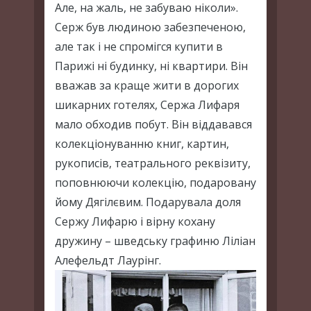
Але, на жаль, не забуваю ніколи».
Серж був людиною забезпеченою,
але так і не спромігся купити в
Парижі ні будинку, ні квартири. Він
вважав за краще жити в дорогих
шикарних готелях, Сержа Лифаря
мало обходив побут. Він віддавався
колекціонуванню книг, картин,
рукописів, театрального реквізиту,
поповнюючи колекцію, подаровану
йому Дягілєвим. Подарувала доля
Сержу Лифарю і вірну кохану
дружину – шведську графиню Ліліан
Алефельдт Лаурінг.