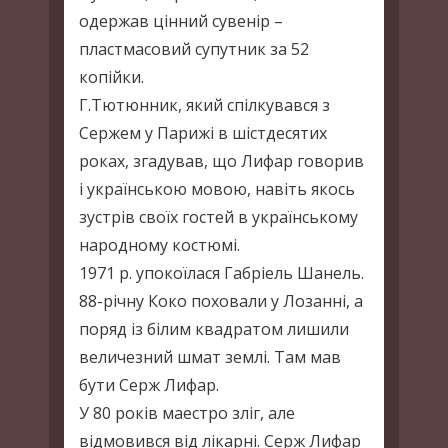
одержав цінний сувенір –
пластмасовий супутник за 52
копійки.
Г.Тютюнник, який спілкувався з
Сержем у Парижі в шістдесятих
роках, згадував, що Лифар говорив
і українською мовою, навіть якось
зустрів своїх гостей в українському
народному костюмі.
1971 р. упокоїлася Габріель Шанель.
88-річну Коко поховали у Лозанні, а
поряд із білим квадратом лишили
величезний шмат землі. Там мав
бути Серж Лифар.
У 80 років маестро зліг, але
відмовився від лікарні. Серж Лифар