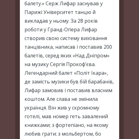
балету.» Серж Лифар заснував у
Парижі Університет танцю й
викладав у ньому. За 28 років
роботи у Гранд-Опера Лифар
створив свою систему виховання
танцівника, написав і поставив 200
балетів, серед яких «Над Дніпром»
на музику Сергія Прокоф’єва.
Легендарний балет «Політ Ікара»,
де замість музики був бій барабанів,
Лифар замовив і поставив власним
коштом. Але слава не змінила
українця. Він жив у скромному
готелі, мав номер геть завалений
книжками; з фортепіано, на якому
любив грати; з мольбертом, бо