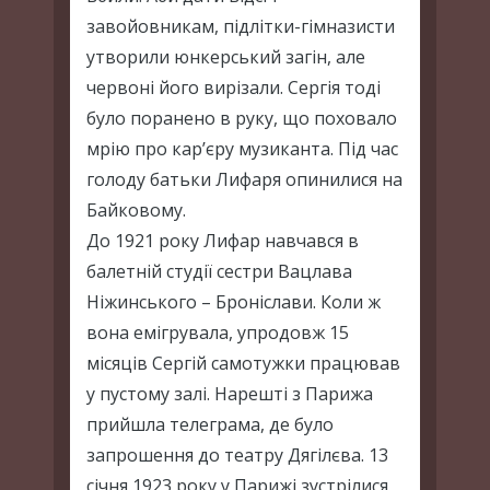
завойовникам, підлітки-гімназисти
утворили юнкерський загін, але
червоні його вирізали. Сергія тоді
було поранено в руку, що поховало
мрію про кар’єру музиканта. Під час
голоду батьки Лифаря опинилися на
Байковому.
До 1921 року Лифар навчався в
балетній студії сестри Вацлава
Ніжинського – Броніслави. Коли ж
вона емігрувала, упродовж 15
місяців Сергій самотужки працював
у пустому залі. Нарешті з Парижа
прийшла телеграма, де було
запрошення до театру Дягілєва. 13
січня 1923 року у Парижі зустрілися