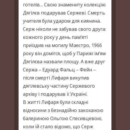
готелів… Свою знамениту колекцію
Дягілєв подарував Сержеві. Смерть
учителя була ударом для киянина.
Серж ніколи не забував свого друга:
кожного року у день пам’яті
приїздив на могилу Маестро, 1966
року він домігся, щоб у Парижі ім’ям
Дягілєва назвали площу. А вже друг
Сержа – Едуард Фальц – Фейн –
після смерті Лифаря викупив
дягілевську частину Сержевого
архіву і подарував її Україні.
В житті Лифаря були складні
відносини з безнадійно закоханою
балериною Ольгою Спесивцевою,
коли їй стало відомо, що Серж