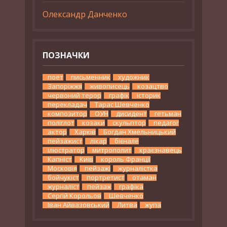
Олександр Данченко
ПОЗНАЧКИ
поет
письменник
художник
Запоріжжя
живописець
козацтво
червоний терор
графік
історик
перекладач
Тарас Шевченко
композитор
ОУН
дисидент
гетьман
поліглот
козаки
скульптор
педагог
актор
Харків
Богдан Хмельницький
пейзажист
лікар
бієнале
ілюстратор
митрополит
краєзнавець
Капніст
Київ
король Франції
Московія
пейзажі
журналістка
бойчукіст
портретист
отаман
журналіст
пейзаж
графіка
Сергій Корольов
Шевченко
Іван Айвазовський
Литва
жупа