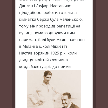
Дягілєв і Лифар. Настав час
цілодобової роботи: готельна
кімнатка Сержа була маленькою,
тому він проводив репетиції на
вулиці, немало дивуючи цим
парижан. Далі були місяці навчання
в Мілані в школі Чіккетті.
Настав зоряний 1925 рік, коли
двадцятилітній хлопчина
кордебалету зріс до прими.