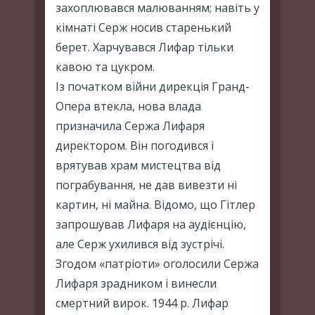
захоплювався малюванням; навіть у
кімнаті Серж носив старенький
берет. Харчувався Лифар тільки
кавою та цукром.
Із початком війни дирекція Гранд-
Опера втекла, нова влада
призначила Сержа Лифаря
директором. Він погодився і
врятував храм мистецтва від
пограбування, не дав вивезти ні
картин, ні майна. Відомо, що Гітлер
запрошував Лифаря на аудієнцію,
але Серж ухилився від зустрічі.
Згодом «патріоти» оголосили Сержа
Лифаря зрадником і винесли
смертний вирок. 1944 р. Лифар