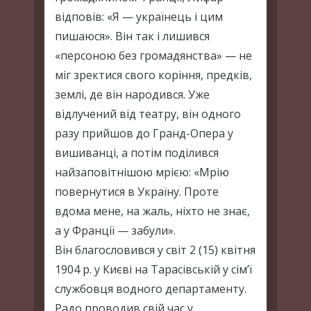
відповів: «Я — українець і цим
пишаюся». Він так і лишився
«персоною без громадянства» — не
міг зректися свого коріння, предків,
землі, де він народився. Уже
відлучений від театру, він одного
разу прийшов до Гранд-Опера у
вишиванці, а потім поділився
найзаповітнішою мрією: «Мрію
повернутися в Україну. Проте
вдома мене, на жаль, ніхто не знає,
а у Франції — забули».
Він благословився у світ 2 (15) квітня
1904 р. у Києві на Тарасівській у сім’ї
службовця водного департаменту.
Радо проводив свій час у