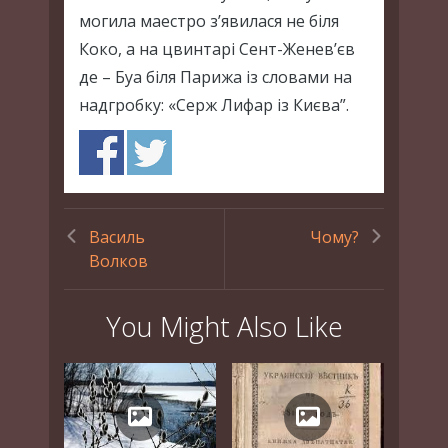
могила маестро з’явилася не біля
Коко, а на цвинтарі Сент-Женев’єв
де – Буа біля Парижа із словами на
надгробку: «Серж Лифар із Києва”.
Василь
Чому?
Волков
You Might Also Like