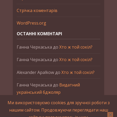
Стрічка коментарів
WordPress.org
ОСТАННІ КОМЕНТАРІ
Ганна Черкаська
до
Хто ж той сокіл?
Ганна Черкаська
до
Хто ж той сокіл?
Alexander Apalkow
до
Хто ж той сокіл?
Ганна Черкаська
до
Видатний
український бджоляр
Ми використовуємо cookies для зручної роботи з
Ганна Черкаська
до
Петро Франко
нашим сайтом. Продовжуючи переглядати наш