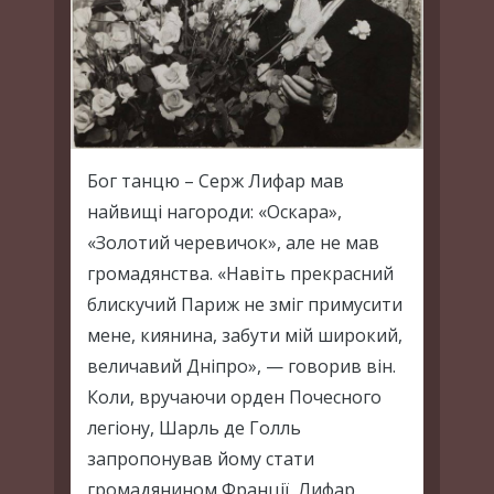
Бог танцю – Серж Лифар мав
найвищі нагороди: «Оскара»,
«Золотий черевичок», але не мав
громадянства. «Навіть прекрасний
блискучий Париж не зміг примусити
мене, киянина, забути мій широкий,
величавий Дніпро», — говорив він.
Коли, вручаючи орден Почесного
легіону, Шарль де Голль
запропонував йому стати
громадянином Франції, Лифар