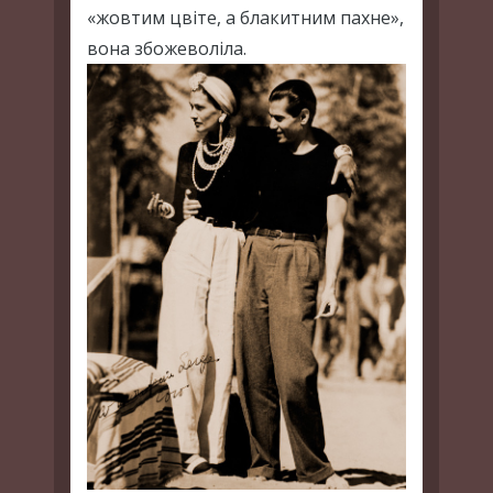
«жовтим цвіте, а блакитним пахне»,
вона збожеволіла.