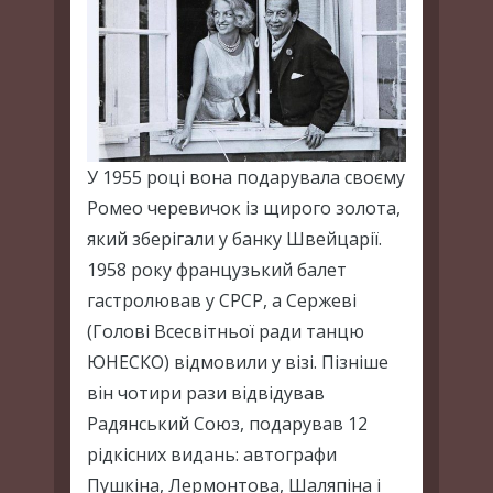
У 1955 році вона подарувала своєму
Ромео черевичок із щирого золота,
який зберігали у банку Швейцарії.
1958 року французький балет
гастролював у СРСР, а Сержеві
(Голові Всесвітньої ради танцю
ЮНЕСКО) відмовили у візі. Пізніше
він чотири рази відвідував
Радянський Союз, подарував 12
рідкісних видань: автографи
Пушкіна, Лермонтова, Шаляпіна і