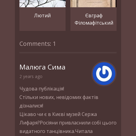
Лютий
Євграф
Філомафітський
Comments: 1
Малюга Сима
2 years ago
Чудова публікація!
Стільки нових, невідомих фактів
дізналися!
Цікаво чи є в Києві музей Сержа
Лифаря?Росіяни привласнили собі цього
видатного танцівника.Читала