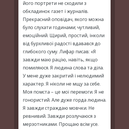
його портрети не сходили з
обкладинок газет і журналів.
Прекрасний оповідач, якого можна
було слухати годинами; чутливий,
емоційний. Щирий, простий, інколи
від бурхливої радості вдавався до
глибокого суму. Лифар писав: «Я
завжди маю рацію, навіть, якщо
помиляюся. Я людина слова та діла.
У мене дуже закритий і нелюдимий
характер. Я ніколи не мщу за себе.
Моя помста – це мої перемоги. Я не
гонористий. Але дуже горда людина.
Я завжди страждаю мовчки. Не
ревнивий. Завжди розлучаюся з
мерзотниками. Прощаю всім усе.