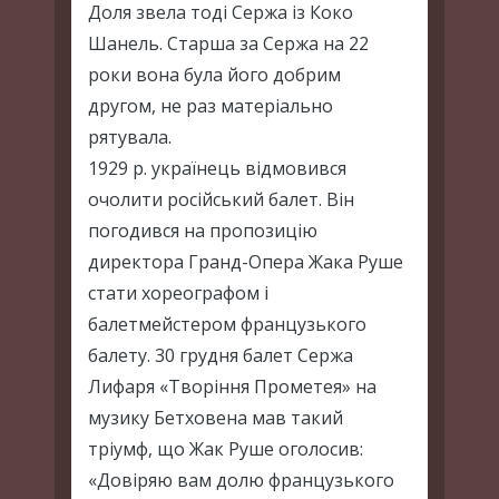
Доля звела тоді Сержа із Коко
Шанель. Старша за Сержа на 22
роки вона була його добрим
другом, не раз матеріально
рятувала.
1929 р. українець відмовився
очолити російський балет. Він
погодився на пропозицію
директора Гранд-Опера Жака Руше
стати хореографом і
балетмейстером французького
балету. 30 грудня балет Сержа
Лифаря «Творіння Прометея» на
музику Бетховена мав такий
тріумф, що Жак Руше оголосив:
«Довіряю вам долю французького