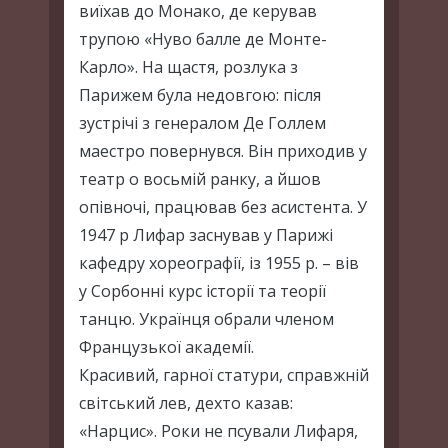
виїхав до Монако, де керував
трупою «Нуво балле де Монте-
Карло». На щастя, розлука з
Парижем була недовгою: після
зустрічі з генералом Де Голлем
маестро повернувся. Він приходив у
театр о восьмій ранку, а йшов
опівночі, працював без асистента. У
1947 р Лифар заснував у Парижі
кафедру хореографії, із 1955 р. – вів
у Сорбонні курс історії та теорії
танцю. Українця обрали членом
Французької академії.
Красивий, гарної статури, справжній
світський лев, дехто казав:
«Нарцис». Роки не псували Лифаря,