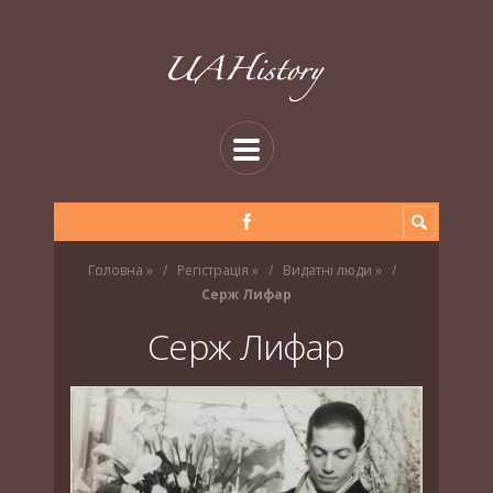
Головна
»
Регістрація
»
Видатні люди
»
Серж Лифар
Серж Лифар