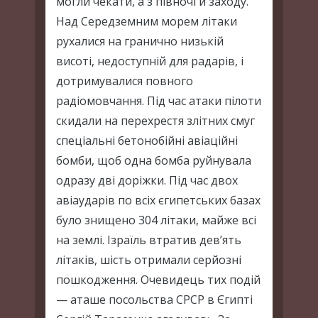
могли чекати, а з півночі й заходу.
Над Середземним морем літаки
рухалися на гранично низькій
висоті, недоступній для радарів, і
дотримувалися повного
радіомовчання. Під час атаки пілоти
скидали на перехрестя злітних смуг
спеціальні бетонобійні авіаційні
бомби, щоб одна бомба руйнувала
одразу дві доріжки. Під час двох
авіаударів по всіх єгипетських базах
було знищено 304 літаки, майже всі
на землі. Ізраїль втратив девʼять
літаків, шість отримали серйозні
пошкодження. Очевидець тих подій
— аташе посольства СРСР в Єгипті