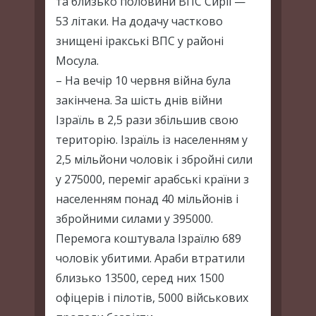
та близько половини ВПС Сирії —
53 літаки. На додачу частково
знищені іракські ВПС у районі
Мосула.
– На вечір 10 червня війна була
закінчена. За шість днів війни
Ізраїль в 2,5 рази збільшив свою
територію. Ізраїль із населенням у
2,5 мільйони чоловік і збройні сили
у 275000, переміг арабські країни з
населенням понад 40 мільйонів і
збройними силами у 395000.
Перемога коштувала Ізраїлю 689
чоловік убитими. Араби втратили
близько 13500, серед них 1500
офіцерів і пілотів, 5000 військових