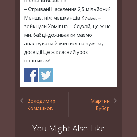
пропали безвісти.
– Стривай! Населення 2,5 мільйони?
Менше, ніж мешканців Києва, –
зойкнули Хомівна. – Слухай, це ж не
ми, бабці-доживалки маємо
аналізувати й учитися на чужому
досвіді! Це ж класний урок
політикам!
Володимир
Мартин
Комашков
Бубер
You Might Also Like