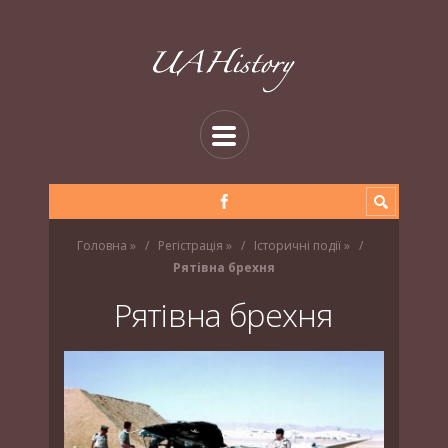
Головна
»
Регістрація
»
Історичні події
»
Рятівна брехня
Рятівна брехня