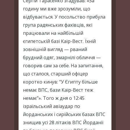
Сергій Тарасенко згадував: «За
годину ми вже зрозуміли, що
відбувається. У посольство прибула
група радянських фахівців, які
працювали на найбільшій
єгипетській базі Каїр-Вест. Їхній
зовнішній вигляд — рваний
брудний одяг, змарнілі обличчя —
говорив сам за себе. На запитання,
що сталося, старший офіцер
коротко кинув: “У Єгипту більше
немає ВПС, бази Каїр-Вест теж
немає”». Того ж дня о 12:45
ізраїльський авіаудар по
йорданських і сирійських базах ВПС
знищив усі 28 літаків ВПС Йорданії