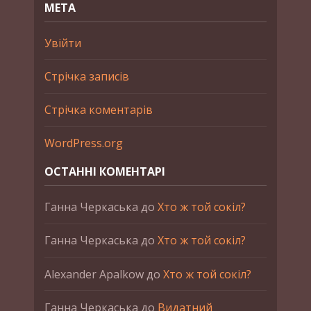
МЕТА
Увійти
Стрічка записів
Стрічка коментарів
WordPress.org
ОСТАННІ КОМЕНТАРІ
Ганна Черкаська
до
Хто ж той сокіл?
Ганна Черкаська
до
Хто ж той сокіл?
Alexander Apalkow
до
Хто ж той сокіл?
Ганна Черкаська
до
Видатний