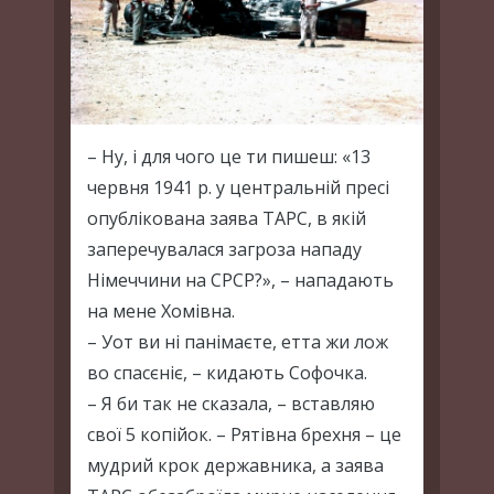
– Ну, і для чого це ти пишеш: «13
червня 1941 р. у центральній пресі
опублікована заява ТАРС, в якій
заперечувалася загроза нападу
Німеччини на СРСР?», – нападають
на мене Хомівна.
– Уот ви ні панімаєте, етта жи лож
во спасєніє, – кидають Софочка.
– Я би так не сказала, – вставляю
свої 5 копійок. – Рятівна брехня – це
мудрий крок державника, а заява