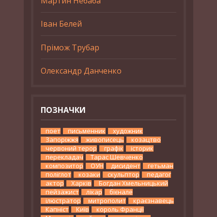
Мартин Небаба
Іван Белей
Прімож Трубар
Олександр Данченко
ПОЗНАЧКИ
поет
письменник
художник
Запоріжжя
живописець
козацтво
червоний терор
графік
історик
перекладач
Тарас Шевченко
композитор
ОУН
дисидент
гетьман
поліглот
козаки
скульптор
педагог
актор
Харків
Богдан Хмельницький
пейзажист
лікар
бієнале
ілюстратор
митрополит
краєзнавець
Капніст
Київ
король Франції