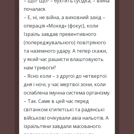
– Що? Що? – бухтить сусідка, – війна
почалася.
– Е, ні, не війна, а виховний захід –
операція «Мокед» (фокус), коли
Ізраїль завдав превентивного
(попереджувального) повітряного
та наземного удару. А тепер скажи,
у який час рашисти влаштовують
нам тривоги?
– Ясно коли – з другої до четвертої
дня і ночі, у час мертвої зони, коли
ослаблена імунна система організму.
– Так. Саме в цей час перед
світанком єгипетські та радянські
військові очікували авіа нальотів. А
ізраїльтяни завдали масованого