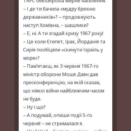
ТАРС обеззброїла мирне населення.
– І де ти бачила «мудру брехню
державників»? – продовжують
наступ Хомівна, – шашлики?
– Е, ні. А ти згадай кризу 1967 року!
– Це коли Єгипет, Ірак, Йорданія та
Сирія пообіцяли «скинути Ізраїль у
море»?
– Пам’ятаєш, як 3 червня 1967-го
міністр оборони Моше Даян дав
пресконференцію, на якій сказав,
що ніякої війни найближчим часом
не буде.
– Ну і що?
– А подумай, опиши події 5-го
червня! – не стрималася я.