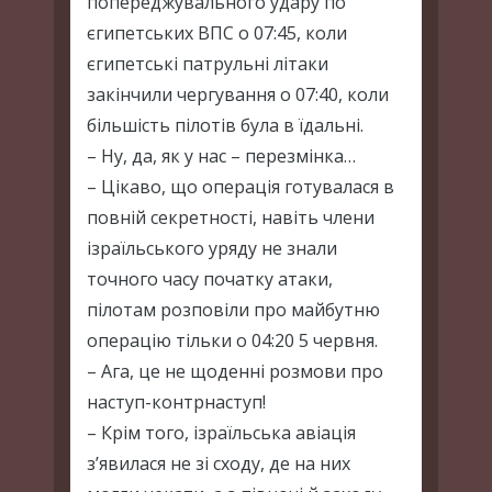
попереджувального удару по
єгипетських ВПС о 07:45, коли
єгипетські патрульні літаки
закінчили чергування о 07:40, коли
більшість пілотів була в їдальні.
– Ну, да, як у нас – перезмінка…
– Цікаво, що операція готувалася в
повній секретності, навіть члени
ізраїльського уряду не знали
точного часу початку атаки,
пілотам розповіли про майбутню
операцію тільки о 04:20 5 червня.
– Ага, це не щоденні розмови про
наступ-контрнаступ!
– Крім того, ізраїльська авіація
з’явилася не зі сходу, де на них