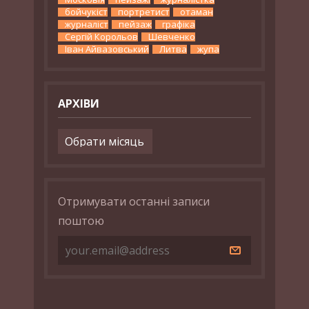
бойчукіст
портретист
отаман
журналіст
пейзаж
графіка
Сергій Корольов
Шевченко
Іван Айвазовський
Литва
жупа
АРХІВИ
Архіви
Отримувати останні записи
поштою