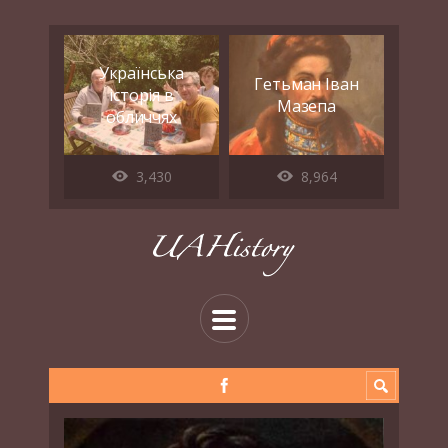
Українська
Гетьман Іван
історія в
Мазепа
обличчях
3,430
8,964