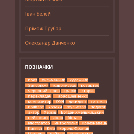
Іван Белей
Прімож Трубар
Олександр Данченко
ПОЗНАЧКИ
поет
письменник
художник
Запоріжжя
живописець
козацтво
червоний терор
графік
історик
перекладач
Тарас Шевченко
композитор
ОУН
дисидент
гетьман
поліглот
козаки
скульптор
педагог
актор
Харків
Богдан Хмельницький
пейзажист
лікар
бієнале
ілюстратор
митрополит
краєзнавець
Капніст
Київ
король Франції
Московія
пейзажі
журналістка