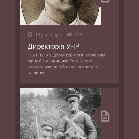
13 years ago
423
Директорія УНР
16.01. 1919 р. Директорія УНР оголосила
війну більшовицькій Росії. У Росії
запроваджено військові петлиці та
нашивки.