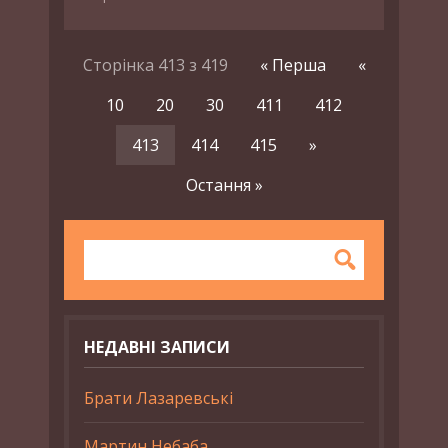
Сторінка 413 з 419
« Перша
«
10
20
30
411
412
413
414
415
»
Остання »
НЕДАВНІ ЗАПИСИ
Брати Лазаревські
Мартин Небаба