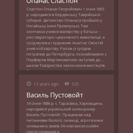
Опанас Сластіон
Сластіон Опанас Георгійович 1 січня 1855
р. народився в Бердянську Таврійської
губернії. Дитинство Опанаса пройшло у
Ногайську (нині Приморськ). Там
хлопчина учився малярству у батька –
реставратора і церковного живописця, а
сусід-музика і художник Анастас Смоктій
учив кобзарству. Разом із сусідом
потрапив до Петербурга, познайомився з
Порфиром Мартиновичем і вступив до
школи Товариства заохочення мистецтв.
Пізніше він напише “Спогади про
художника П. Мартиновича”.
13 years ago
520
Василь Пустовойт
14 січня 1886 р. с. Тарасівка, Харківщина,
народився український селекціонер
Василь Пустовойт. Працював над
питаннями біології, селекції, агротехніки
соняшника; вивів 34 нові високоолійні
сорти соняшника.