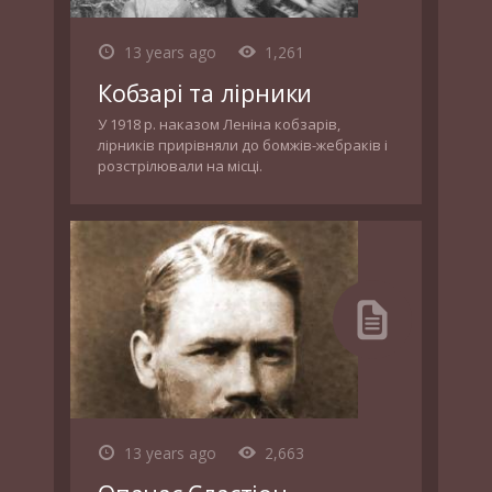
13 years ago
1,261
Кобзарі та лірники
У 1918 р. наказом Леніна кобзарів,
лірників прирівняли до бомжів-жебраків і
розстрілювали на місці.
13 years ago
2,663