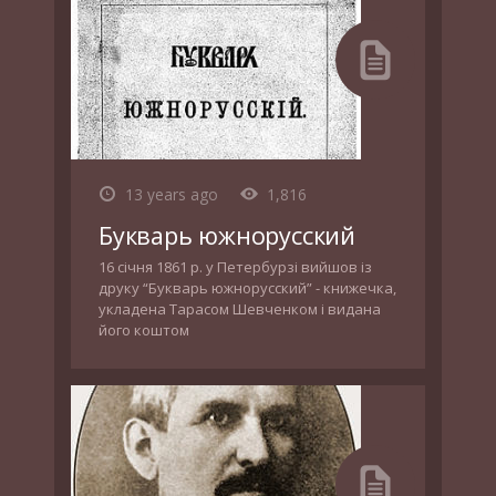
13 years ago
1,816
Букварь южнорусский
16 січня 1861 р. у Петербурзі вийшов із
друку “Букварь южнорусский” - книжечка,
укладена Тарасом Шевченком і видана
його коштом