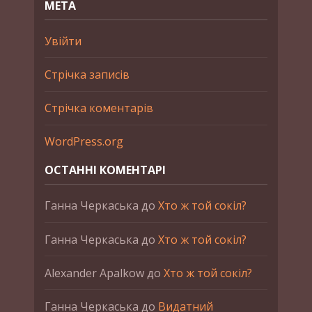
МЕТА
Увійти
Стрічка записів
Стрічка коментарів
WordPress.org
ОСТАННІ КОМЕНТАРІ
Ганна Черкаська
до
Хто ж той сокіл?
Ганна Черкаська
до
Хто ж той сокіл?
Alexander Apalkow
до
Хто ж той сокіл?
Ганна Черкаська
до
Видатний