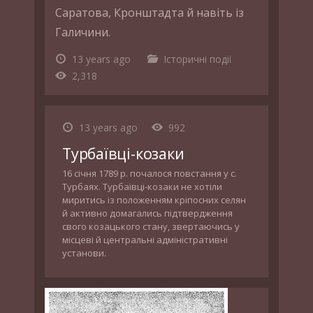
Саратова, Кронштадта й навіть із
Галичини.
13 years ago
Історичні події
2,318
13 years ago
992
Турбаївці-козаки
16 січня 1789 р. почалося повстання у с.
Турбаях. Турбаївці-козаки не хотіли
миритись із положенням кріпосних селян
й активно домагались підтвердження
свого козацького стану, звертаючись у
місцеві й центральні адміністративні
установи.