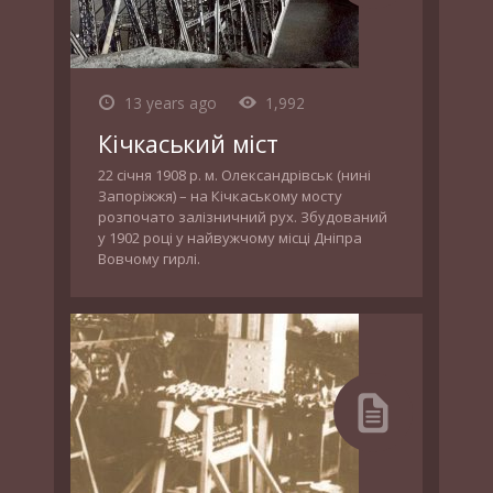
13 years ago
1,992
Кічкаський міст
22 січня 1908 р. м. Олександрівськ (нині
Запоріжжя) – на Кічкаському мосту
розпочато залізничний рух. Збудований
у 1902 році у найвужчому місці Дніпра
Вовчому гирлі.