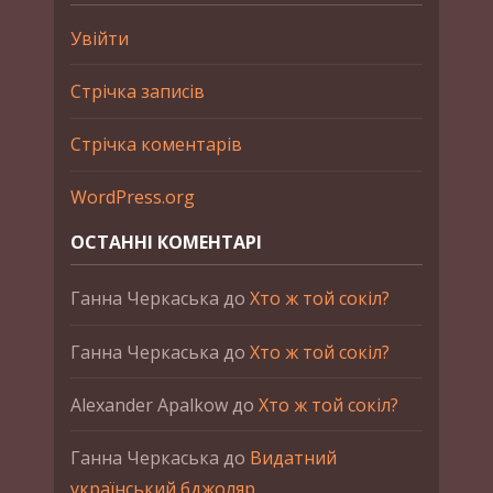
Увійти
Стрічка записів
Стрічка коментарів
WordPress.org
ОСТАННІ КОМЕНТАРІ
Ганна Черкаська
до
Хто ж той сокіл?
Ганна Черкаська
до
Хто ж той сокіл?
Alexander Apalkow
до
Хто ж той сокіл?
Ганна Черкаська
до
Видатний
український бджоляр