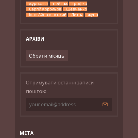
журналіст
пейзаж
графіка
Сергій Корольов
Шевченко
Іван Айвазовський
Литва
жупа
АРХІВИ
Архіви
Отримувати останні записи
поштою
МЕТА