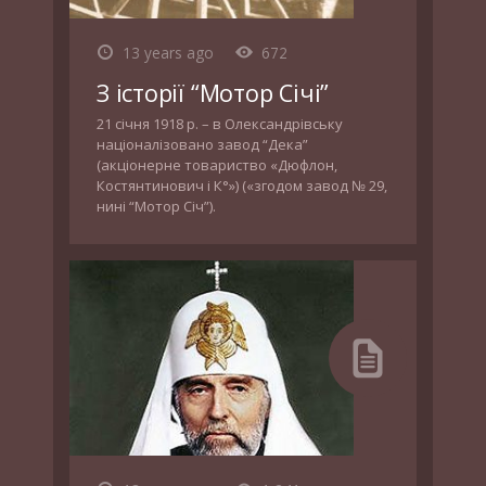
13 years ago
672
З історії “Мотор Січі”
21 січня 1918 р. – в Олександрівську
націоналізовано завод “Дека”
(акціонерне товариство «Дюфлон,
Костянтинович і К°») («згодом завод № 29,
нині “Мотор Січ”).