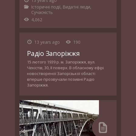
13 years ago
Історичні події
,
Видатні люди
,
Сучасність
4,062
13 years ago
190
Радіо Запоріжжя
15 лютого 1939 р. м. Запоріжжя, вул.
Чекістів, 30, ІІ поверх. В обласному ефірі
новоствореної Запорізької області
вперше прозвучали позивні Радіо
Запоріжжя.