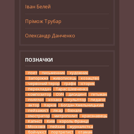
Іван Белей
Прімож Трубар
Олександр Данченко
ПОЗНАЧКИ
поет
письменник
художник
Запоріжжя
живописець
козацтво
червоний терор
графік
історик
перекладач
Тарас Шевченко
композитор
ОУН
дисидент
гетьман
поліглот
козаки
скульптор
педагог
актор
Харків
Богдан Хмельницький
пейзажист
лікар
бієнале
ілюстратор
митрополит
краєзнавець
Капніст
Київ
король Франції
Московія
пейзажі
журналістка
бойчукіст
портретист
отаман