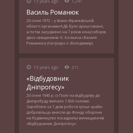
13 years ago
1,241
Василь Романюк
20 січня 1972 – у Івано-Франківській
області органами КДБ було арештовано,
а потім засуджено на 7 років концтаборів
двох священиків: Є. Космача і Василя
Романюка (патріарх о. Володимир).
13 years ago
211
«Відбудовник
Дніпрогесу»
20 січня 1945 р. із Поліг на відбудову до
Дніпробуду виїхало 1 650 чоловік.
Зароблені за 7 днів роботи гроші «раби-
добровільці» внесли до Фонду оборони
на будівництво ескадрильї винищувачів
«Відбудовник Дніпрогесу».