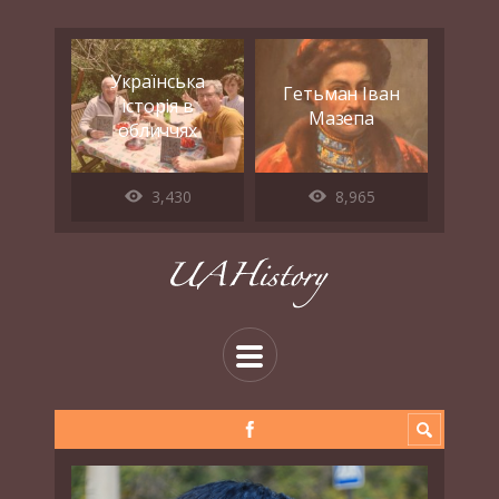
Українська
Гетьман Іван
історія в
Мазепа
обличчях
3,430
8,965