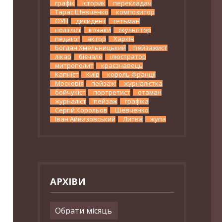
графік
історик
перекладач
Тарас Шевченко
композитор
ОУН
дисидент
гетьман
поліглот
козаки
скульптор
педагог
актор
Харків
Богдан Хмельницький
пейзажист
лікар
бієнале
ілюстратор
митрополит
краєзнавець
Капніст
Київ
король Франції
Московія
пейзажі
журналістка
бойчукіст
портретист
отаман
журналіст
пейзаж
графіка
Сергій Корольов
Шевченко
Іван Айвазовський
Литва
жупа
АРХІВИ
Архіви