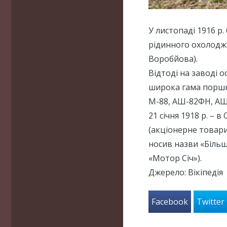
У листопаді 1916 р
рідинного охолодж
Воробйова).
Відтоді на заводі 
широка гама поршне
М-88, АШ-82ФН, АШ
21 січня 1918 р. – 
(акціонерне товари
носив назви «Більш
«Мотор Січ»).
Джерело: Вікіпедія
Facebook
Twitter