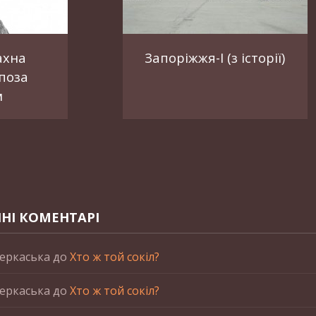
ахна
Запоріжжя-І (з історії)
поза
м
НІ КОМЕНТАРІ
еркаська
до
Хто ж той сокіл?
еркаська
до
Хто ж той сокіл?