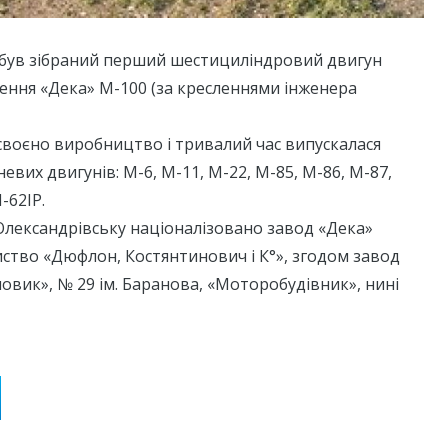
. був зібраний перший шестициліндровий двигун
ення «Дека» М-100 (за кресленнями інженера
освоєно виробництво і тривалий час випускалася
вих двигунів: М-6, М-11, М-22, М-85, М-86, М-87,
-62ІР.
в Олександрівську націоналізовано завод «Дека»
ство «Дюфлон, Костянтинович і К°», згодом завод
овик», № 29 ім. Баранова, «Моторобудівник», нині