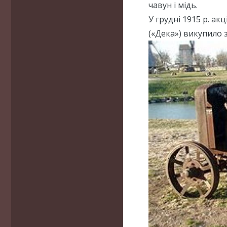
чавун і мідь.
У грудні 1915 р. а
(«Дека») викупило 