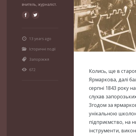
вчитель, журналіст.
13 years ago
Історичні події
Запоріжжя
672
Колись, ще в старо
Ярмаркова, далі ба
серпні 1843 року н
слухав запорозьких
Згодом за ярмарко
унікальною школою.
підприємство, на н
інструменти, викон