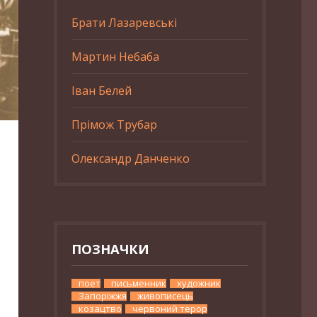
Брати Лазаревські
Мартин Небаба
Іван Белей
Прімож Трубар
Олександр Данченко
ПОЗНАЧКИ
поет
письменник
художник
Запоріжжя
живописець
козацтво
червоний терор