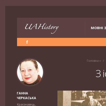
МОВНІ 
Головна
»
З 
ГАННА
ЧЕРКАСЬКА
Краєзнавець,