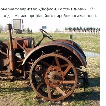
кціонерне товариство «Дюфлон, Костянтинович і К°»
завод і змінило профіль його виробничої діяльності.