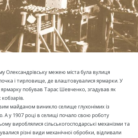
му Олександрівську межею міста була вулиця
лочка і тирловище, де влаштовувалися ярмарки. У
а ярмарку побував Тарас Шевченко, згадував як
 кобзарів.
вим майданом виникло селище глухонімих із
 А у 1907 році в селищі почало свою роботу
ьому вироблялися сільськогосподарські механізми та
увалися різні види механічної обробки, відливали