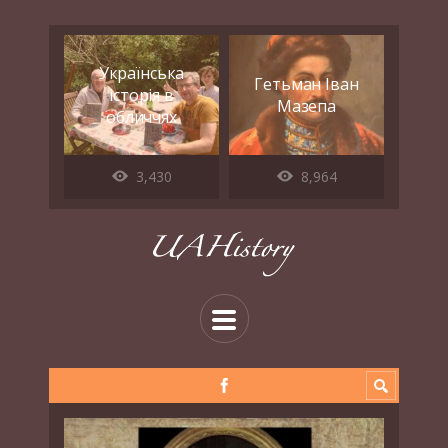
Українська
Гетьман Іван
історія в
Мазепа
обличчях
3,430
8,964