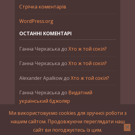
Стрічка коментарів
WordPress.org
ОСТАННІ КОМЕНТАРІ
Ганна Черкаська
до
Хто ж той сокіл?
Ганна Черкаська
до
Хто ж той сокіл?
Alexander Apalkow
до
Хто ж той сокіл?
Ганна Черкаська
до
Видатний
український бджоляр
Ми використовуємо cookies для зручної роботи з
Ганна Черкаська
до
Петро Франко
нашим сайтом. Продовжуючи переглядати наш
сайт ви погоджуєтесь із цим.
2015-2023 © UAHistory Всі права застережено.