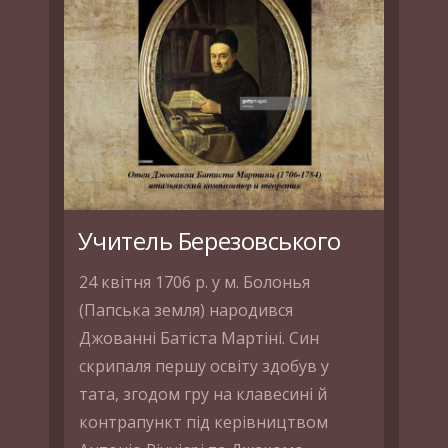
Учитель Березовського
24 квітня 1706 р. у м. Болонья
(Папська земля) народився
Джованні Батіста Мартіні. Син
скрипаля першу освіту здобув у
тата, згодом гру на клавесині й
контрапункт під керівництвом