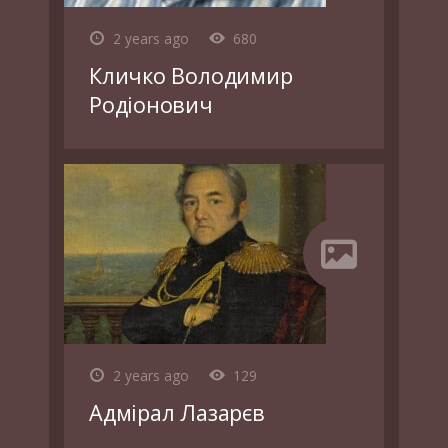
2 years ago
680
Кличко Володимир
Родіонович
2 years ago
129
Адмірал Лазарєв