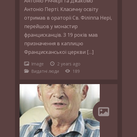
Антоніо Річчієрі та Джакомо
Антоніо Перті. Класичну освіту
отримав в ораторії Св. Філіппа Нері,
перейшов у монастир
францисканців. З 19 років мав
призначення в каплицю
Францисканської церкви […]
Image
2 years ago
Видатні люди
189