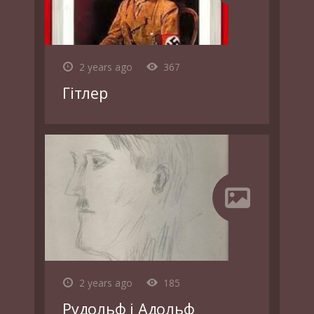
2 years ago
367
Гітлер
2 years ago
185
Рудольф і Адольф