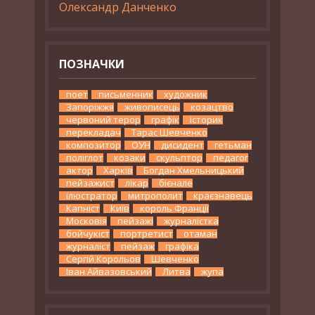
Олександр Данченко
ПОЗНАЧКИ
поет
письменник
художник
Запоріжжя
живописець
козацтво
червоний терор
графік
історик
перекладач
Тарас Шевченко
композитор
ОУН
дисидент
гетьман
поліглот
козаки
скульптор
педагог
актор
Харків
Богдан Хмельницький
пейзажист
лікар
бієнале
ілюстратор
митрополит
краєзнавець
Капніст
Київ
король Франції
Московія
пейзажі
журналістка
бойчукіст
портретист
отаман
журналіст
пейзаж
графіка
Сергій Корольов
Шевченко
Іван Айвазовський
Литва
жупа