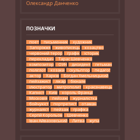
Олександр Данченко
ПОЗНАЧКИ
поет
письменник
художник
Запоріжжя
живописець
козацтво
червоний терор
графік
історик
перекладач
Тарас Шевченко
композитор
ОУН
дисидент
гетьман
поліглот
козаки
скульптор
педагог
актор
Харків
Богдан Хмельницький
пейзажист
лікар
бієнале
ілюстратор
митрополит
краєзнавець
Капніст
Київ
король Франції
Московія
пейзажі
журналістка
бойчукіст
портретист
отаман
журналіст
пейзаж
графіка
Сергій Корольов
Шевченко
Іван Айвазовський
Литва
жупа