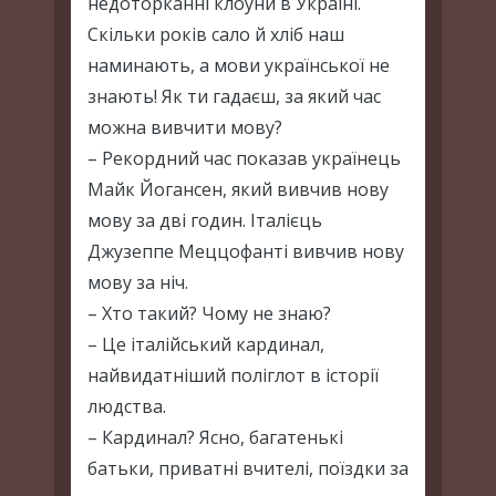
недоторканні клоуни в Україні.
Скільки років сало й хліб наш
наминають, а мови української не
знають! Як ти гадаєш, за який час
можна вивчити мову?
– Рекордний час показав українець
Майк Йогансен, який вивчив нову
мову за дві годин. Італієць
Джузеппе Меццофанті вивчив нову
мову за ніч.
– Хто такий? Чому не знаю?
– Це італійський кардинал,
найвидатніший поліглот в історії
людства.
– Кардинал? Ясно, багатенькі
батьки, приватні вчителі, поїздки за