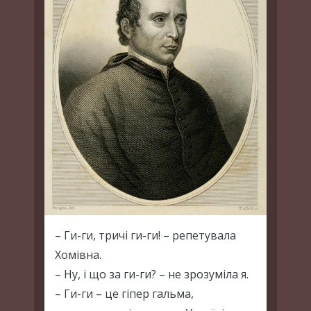
– Ги-ги, тричі ги-ги! – репетувала
Хомівна.
– Ну, і що за ги-ги? – не зрозуміла я.
– Ги-ги – це гіпер гальма,