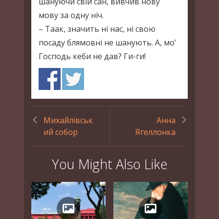
шануючи свій сан, вивчив нову
мову за одну ніч.
– Таак, значить ні нас, ні свою
посаду блямовні не шанують. А, мо’
Господь кеби не дав? Ги-ги!
Михайлівськ
Анна
ий собор
Ягеллонка
You Might Also Like