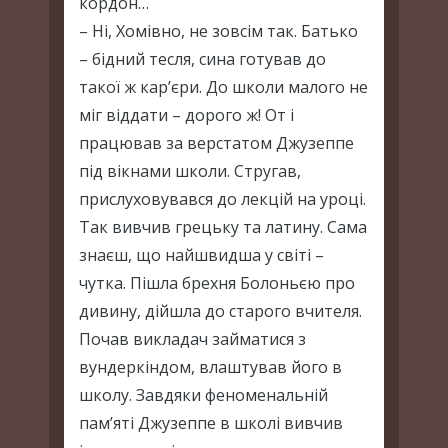
кордон…
– Ні, Хомівно, не зовсім так. Батько
– бідний тесля, сина готував до
такої ж кар’єри. До школи малого не
міг віддати – дорого ж! От і
працював за верстатом Джузеппе
під вікнами школи. Стругав,
прислуховувався до лекцій на уроці.
Так вивчив грецьку та латину. Сама
знаєш, що найшвидша у світі –
чутка. Пішла брехня Болоньєю про
дивину, дійшла до старого вчителя.
Почав викладач займатися з
вундеркіндом, влаштував його в
школу. Завдяки феноменальній
пам’яті Джузеппе в школі вивчив