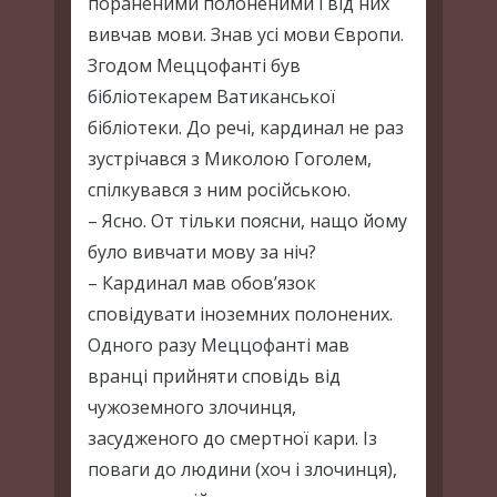
пораненими полоненими і від них
вивчав мови. Знав усі мови Європи.
Згодом Меццофанті був
бібліотекарем Ватиканської
бібліотеки. До речі, кардинал не раз
зустрічався з Миколою Гоголем,
спілкувався з ним російською.
– Ясно. От тільки поясни, нащо йому
було вивчати мову за ніч?
– Кардинал мав обов’язок
сповідувати іноземних полонених.
Одного разу Меццофанті мав
вранці прийняти сповідь від
чужоземного злочинця,
засудженого до смертної кари. Із
поваги до людини (хоч і злочинця),