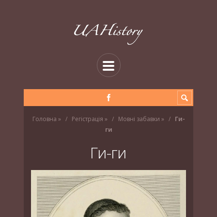
Головна
»
Регістрація
»
Мовні забавки
»
Ги-
ги
Ги-ги