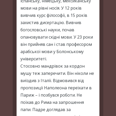
іспанську, німецьку, мексиканську
мови на рівні носія. У 12 років
вивчив курс філософії, в 15 років
захистив дисертацію. Вивчив
богословські науки, почав
опановувати східні мови. У 23 роки
він прийняв сан і став професором
арабської мови у Болонському
університеті.
Стосовно мандрівок за кордон
мушу теж заперечити. Він ніколи не
виїздив з Італії. Відмовився від
пропозиції Наполеона переїхати в
Париж – і позбувся роботи. Не
поїхав до Рима на запрошення
папи. Падре доглядав за