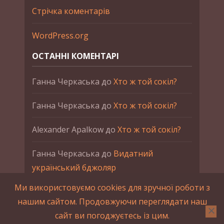
Стрічка коментарів
WordPress.org
ОСТАННІ КОМЕНТАРІ
Ганна Черкаська
до
Хто ж той сокіл?
Ганна Черкаська
до
Хто ж той сокіл?
Alexander Apalkow
до
Хто ж той сокіл?
Ганна Черкаська
до
Видатний
український бджоляр
Ми використовуємо cookies для зручної роботи з
Ганна Черкаська
до
Петро Франко
нашим сайтом. Продовжуючи переглядати наш
сайт ви погоджуєтесь із цим.
2015-2023 © UAHistory Всі права застережено.