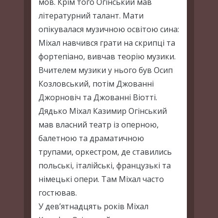
мов. Крім того Огінський мав
літературний талант. Мати
опікувалася музичною освітою сина:
Міхал навчився грати на скрипці та
фортепіано, вивчав теорію музики.
Вчителем музики у нього був Осип
Козловський, потім Джованні
Джорновіч та Джованні Віотті.
Дядько Міхал Казимир Огінський
мав власний театр із оперною,
балетною та драматичною
трупами, оркестром, де ставились
польські, італійські, французькі та
німецькі опери. Там Міхал часто
гостював.
У дев’ятнадцять років Міхал