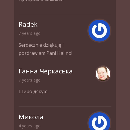
Radek
7 years ago
Serdecznie dziękuję i
pozdrawiam Pani Halino!
Ганна Черкаська
7 years ago
Щиро дякую!
Микола
4 years ago