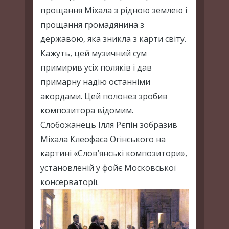
прощання Міхала з рідною землею і
прощання громадянина з
державою, яка зникла з карти світу.
Кажуть, цей музичний сум
примирив усіх поляків і дав
примарну надію останніми
акордами. Цей полонез зробив
композитора відомим.
Слобожанець Ілля Рєпін зобразив
Міхала Клеофаса Огінського на
картині «Слов’янські композитори»,
установленій у фойє Московської
консерваторії.