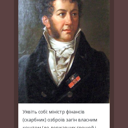
Уявіть собі: міністр фінансів
(скарбник) озброїв загін власним
коштом (до державних грошей і