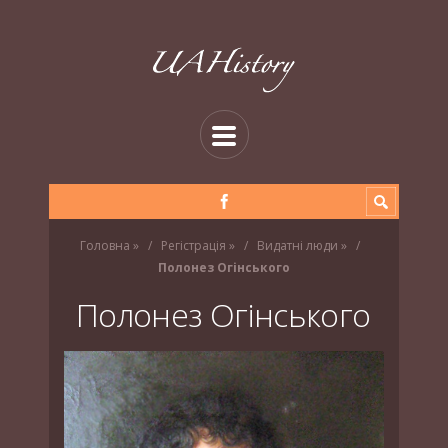
Головна
»
Регістрація
»
Видатні люди
»
Полонез Огінського
Полонез Огінського