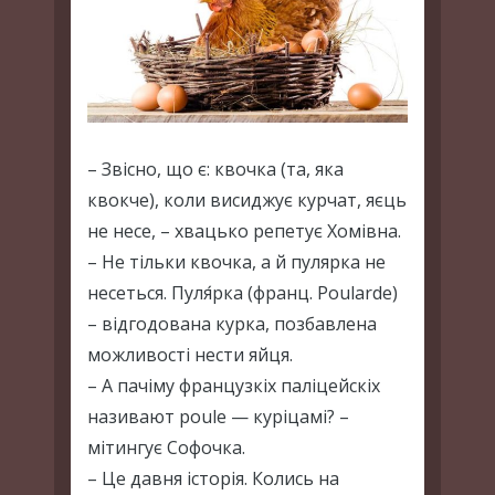
– Звісно, що є: квочка (та, яка
квокче), коли висиджує курчат, яєць
не несе, – хвацько репетує Хомівна.
– Не тільки квочка, а й пулярка не
несеться. Пуля́рка (франц. Poularde)
– відгодована курка, позбавлена
можливості нести яйця.
– А пачіму французкіх паліцейскіх
називают poule — куріцамі? –
мітингує Софочка.
– Це давня історія. Колись на