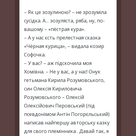
– Як це зозулиною? – не зрозуміла
сусідка. А… зозуляста, ряба, ну, по-
вашому – «пёстрая кура».
– А у нас єсть прелестная сказка
«Чёрная курица», – видала козир
Софочка.
– У вас? – аж підскочила моя
Хомівна. – Не у вас, а у нас! Онук
гетьмана Кирила Розумовського,
син Олексія Кириловича
Розумовського – Олексій
Олексійович Перовський (під
псевдонімом Антін Погорєльський)
написав найпершу авторську казку
для свого племінника . Давай так, я