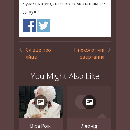
чуже шаную, але свого москалям не
дарую!
Слівце про
Гінекологічні
яйце
звертання
You Might Also Like
Віра Роїк
Леонід