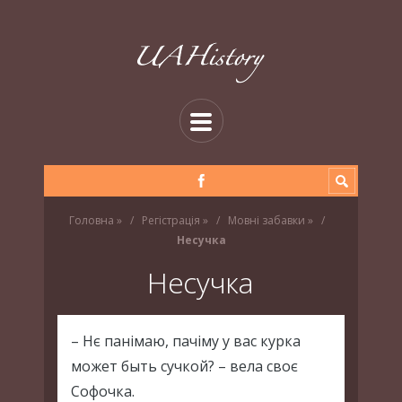
Головна
»
Регістрація
»
Мовні забавки
»
Несучка
Несучка
– Нє панімаю, пачіму у вас курка
может быть сучкой? – вела своє
Софочка.