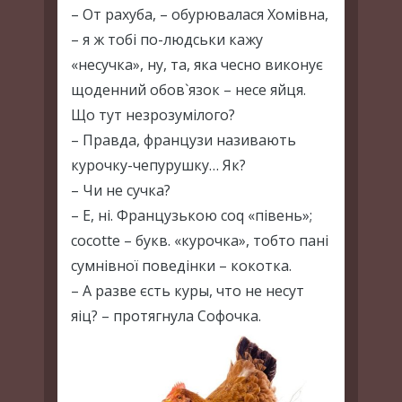
– От рахуба, – обурювалася Хомівна,
– я ж тобі по-людськи кажу
«несучка», ну, та, яка чесно виконує
щоденний обов`язок – несе яйця.
Що тут незрозумілого?
– Правда, французи називають
курочку-чепурушку… Як?
– Чи не сучка?
– Е, ні. Французькою соq «півень»;
сосоttе – букв. «курочка», тобто пані
сумнівної поведінки – кокотка.
– А разве єсть куры, что не несут
яіц? – протягнула Софочка.