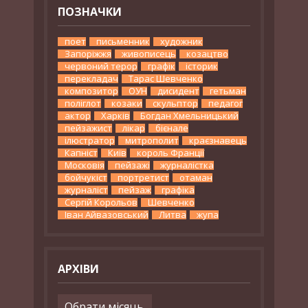
ПОЗНАЧКИ
поет
письменник
художник
Запоріжжя
живописець
козацтво
червоний терор
графік
історик
перекладач
Тарас Шевченко
композитор
ОУН
дисидент
гетьман
поліглот
козаки
скульптор
педагог
актор
Харків
Богдан Хмельницький
пейзажист
лікар
бієнале
ілюстратор
митрополит
краєзнавець
Капніст
Київ
король Франції
Московія
пейзажі
журналістка
бойчукіст
портретист
отаман
журналіст
пейзаж
графіка
Сергій Корольов
Шевченко
Іван Айвазовський
Литва
жупа
АРХІВИ
Архіви