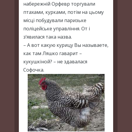
набережній Орфевр торгували
птахами, курками, потім на цьому
місці побудували паризьке
поліцейське управління. От і
з’явилася така назва.
– А вот какую курицу Вы называете,
как там Ляшко гаварит –
кукушкіной? – не здавалася
Софочка.