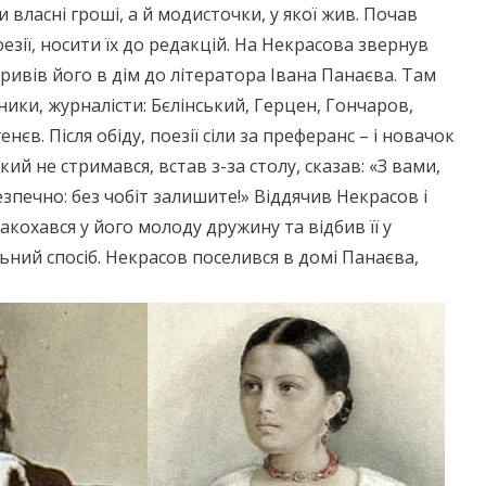
 власні гроші, а й модисточки, у якої жив. Почав
езії, носити їх до редакцій. На Некрасова звернув
привів його в дім до літератора Івана Панаєва. Там
ики, журналісти: Бєлінський, Герцен, Гончаров,
нєв. Після обіду, поезії сіли за преферанс – і новачок
ький не стримався, встав з-за столу, сказав: «З вами,
езпечно: без чобіт залишите!» Віддячив Некрасов і
акохався у його молоду дружину та відбив її у
ьний спосіб. Некрасов поселився в домі Панаєва,