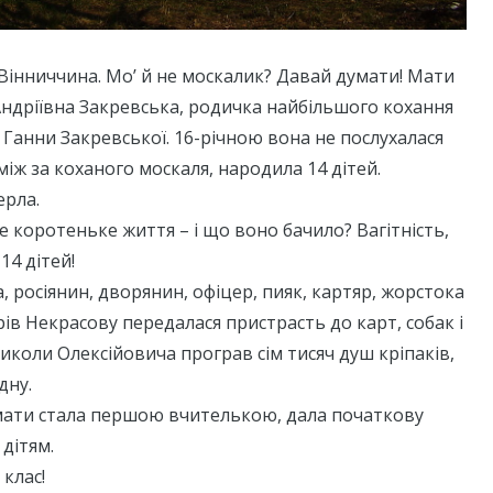
 Вінниччина. Мо’ й не москалик? Давай думати! Мати
ндріївна Закревська, родичка найбільшого кохання
Ганни Закревської. 16-річною вона не послухалася
між за коханого москаля, народила 14 дітей.
рла.
ке коротеньке життя – і що воно бачило? Вагітність,
14 дітей!
, росіянин, дворянин, офіцер, пияк, картяр, жорстока
ів Некрасову передалася пристрасть до карт, собак і
иколи Олексійовича програв сім тисяч душ кріпаків,
дну.
 мати стала першою вчителькою, дала початкову
 дітям.
 клас!