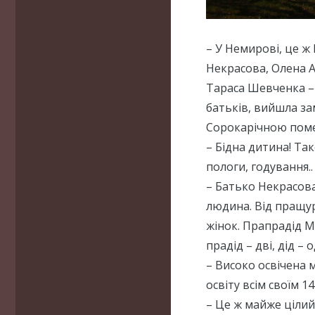
– У Немирові, це ж
Некрасова, Олена А
Тараса Шевченка – 
батьків, вийшла за
Сорокарічною поме
– Бідна дитина! Та
пологи, годування.. 
– Батько Некрасова
людина. Від пращур
жінок. Прапрадід М
прадід – дві, дід – о
– Високо освічена
освіту всім своїм 14
– Це ж майже цілий