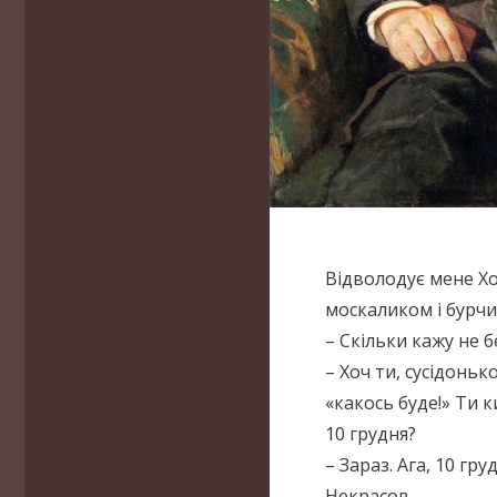
Відволодує мене Хо
москаликом і бурчи
– Скільки кажу не б
– Хоч ти, сусідоньк
«какось буде!» Ти 
10 грудня?
– Зараз. Ага, 10 гр
Некрасов.