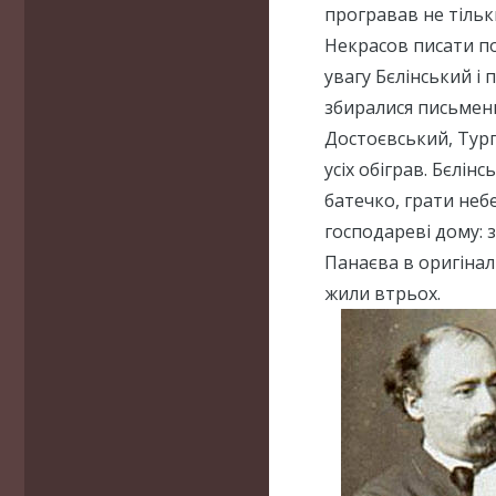
програвав не тільки
Некрасов писати по
увагу Бєлінський і 
збиралися письменн
Достоєвський, Турге
усіх обіграв. Бєлінс
батечко, грати неб
господареві дому: з
Панаєва в оригінал
жили втрьох.