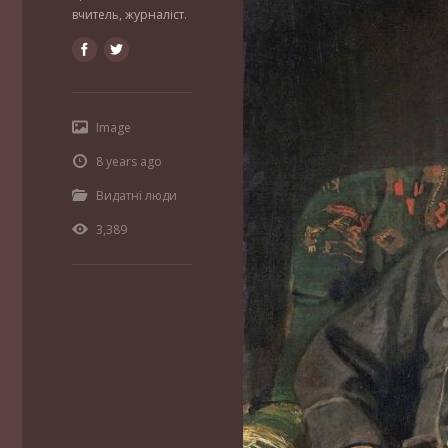
вчитель, журналіст.
Image
8 years ago
Видатні люди
3,389