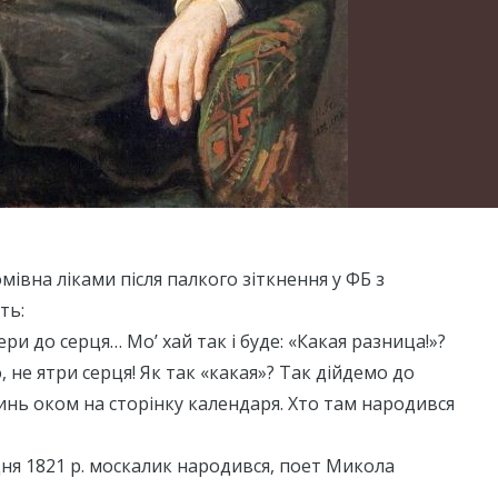
мівна ліками після палкого зіткнення у ФБ з
ть:
ери до серця… Мо’ хай так і буде: «Какая разница!»?
о, не ятри серця! Як так «какая»? Так дійдемо до
кинь оком на сторінку календаря. Хто там народився
удня 1821 р. москалик народився, поет Микола