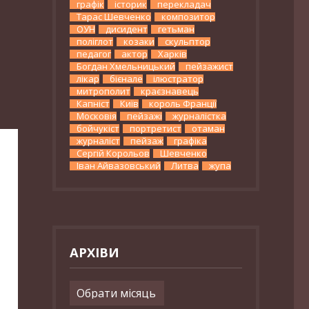
графік
історик
перекладач
Тарас Шевченко
композитор
ОУН
дисидент
гетьман
поліглот
козаки
скульптор
педагог
актор
Харків
Богдан Хмельницький
пейзажист
лікар
бієнале
ілюстратор
митрополит
краєзнавець
Капніст
Київ
король Франції
Московія
пейзажі
журналістка
бойчукіст
портретист
отаман
журналіст
пейзаж
графіка
Сергій Корольов
Шевченко
Іван Айвазовський
Литва
жупа
АРХІВИ
Архіви