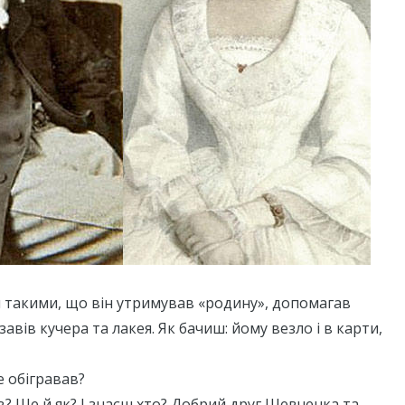
и такими, що він утримував «родину», допомагав
завів кучера та лакея. Як бачиш: йому везло і в карти,
не обігравав?
ав? Ще й як? І знаєш хто? Добрий друг Шевченка та