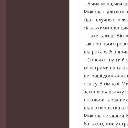
– А чия мова, чия ш
Микола підлітком з
сідлі, влучно стріл
сільськими хлопцям
– Таке кажеш! Він 
так про нього розпо
від рота хліб відр
– Сонечко, ну ти й 
міністрами на такі 
виграші досягали с
освіту. В гімназії 
захоплювався «кут
покоївок і дешевих 
відвіз первістка в 
Микола не здався. 
батьком, жив у стр