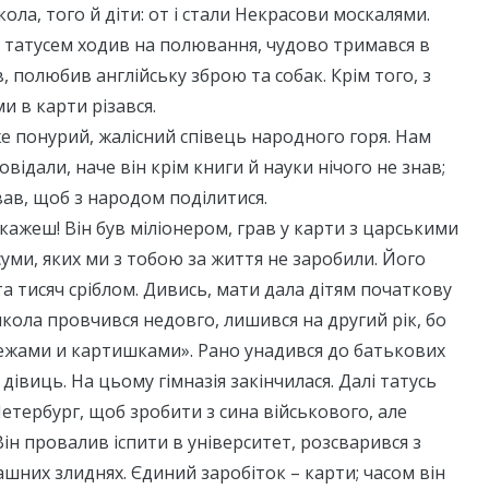
кола, того й діти: от і стали Некрасови москалями.
 татусем ходив на полювання, чудово тримався в
яв, полюбив англійську зброю та собак. Крім того, з
и в карти різався.
же понурий, жалісний співець народного горя. Нам
відали, наче він крім книги й науки нічого не знав;
ивав, щоб з народом поділитися.
скажеш! Він був міліонером, грав у карти з царськими
суми, яких ми з тобою за життя не заробили. Його
та тисяч сріблом. Дивись, мати дала дітям початкову
Микола провчився недовго, лишився на другий рік, бо
ежами и картишками». Рано унадився до батькових
дівиць. На цьому гімназія закінчилася. Далі татусь
Петербург, щоб зробити з сина військового, але
Він провалив іспити в університет, розсварився з
ашних злиднях. Єдиний заробіток – карти; часом він