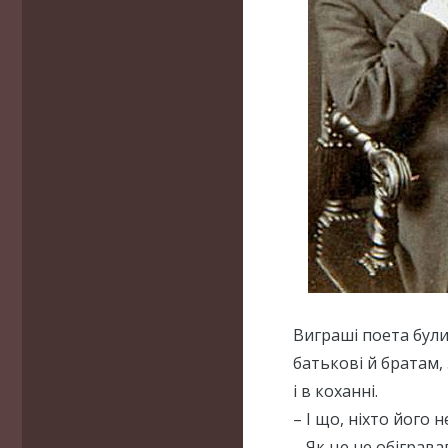
Виграші поета бул
батькові й братам, 
і в коханні.
– І що, ніхто його 
– Як це не обіграв