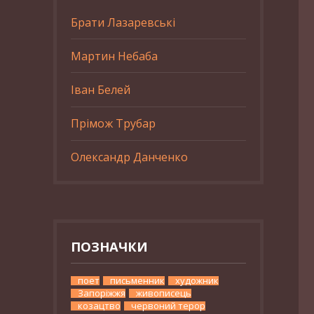
Брати Лазаревські
Мартин Небаба
Іван Белей
Прімож Трубар
Олександр Данченко
ПОЗНАЧКИ
поет
письменник
художник
Запоріжжя
живописець
козацтво
червоний терор