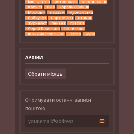
ілюстратор
митрополит
краєзнавець
Капніст
Київ
король Франції
Московія
пейзажі
журналістка
бойчукіст
портретист
отаман
журналіст
пейзаж
графіка
Сергій Корольов
Шевченко
Іван Айвазовський
Литва
жупа
АРХІВИ
Архіви
Отримувати останні записи
поштою