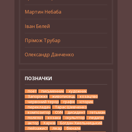
Мартин Небаба
Іван Белей
Прімож Трубар
Олександр Данченко
ПОЗНАЧКИ
поет
письменник
художник
Запоріжжя
живописець
козацтво
червоний терор
графік
історик
перекладач
Тарас Шевченко
композитор
ОУН
дисидент
гетьман
поліглот
козаки
скульптор
педагог
актор
Харків
Богдан Хмельницький
пейзажист
лікар
бієнале