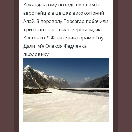
Кокандському поході, першим із
європейців відвідав високогірний
Алай. З перевалу Терсагар побачили
три гігантські сніжні вершини, які
Костенко Л.Ф. називав горами Гоу.
Дали ім’я Олексія Федченка
льодовику.