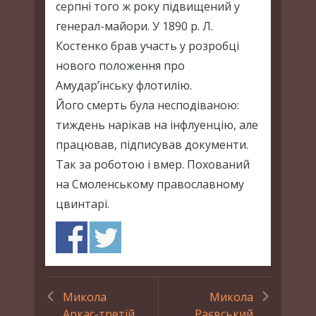
серпні того ж року підвищений у
генерал-майори. У 1890 р. Л.
Костенко брав участь у розробці
нового положення про
Амудар’їнську флотилію.
Його смерть була несподіваною:
тиждень нарікав на інфлуенцію, але
працював, підписував документи.
Так за роботою і вмер. Похований
на Смоленському православному
цвинтарі.
Микола
Микола
Аркас-третій
Раєвський