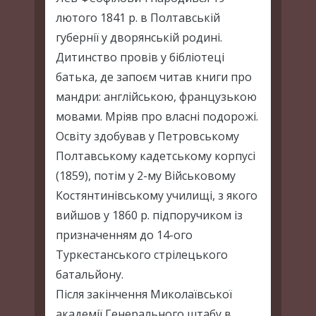
лютого 1841 р. в Полтавській
губернії у дворянській родині.
Дитинство провів у бібліотеці
батька, де запоєм читав книги про
мандри: англійською, французькою
мовами. Мріяв про власні подорожі.
Освіту здобував у Петровському
Полтавському кадетському корпусі
(1859), потім у 2-му Військовому
Костянтинівському училищі, з якого
вийшов у 1860 р. підпоручиком із
призначенням до 14-ого
Туркестанського стрілецького
батальйону.
Після закінчення Миколаївської
академії Генерального штабу в