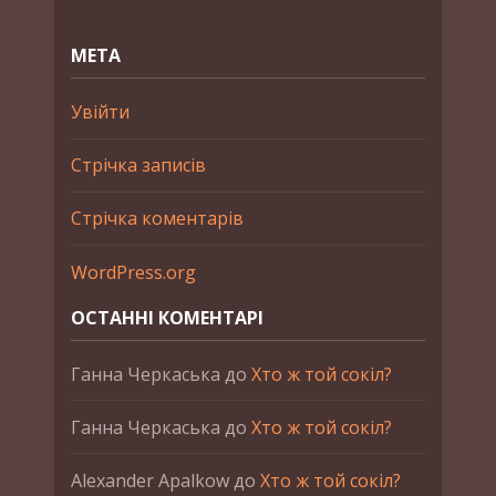
МЕТА
Увійти
Стрічка записів
Стрічка коментарів
WordPress.org
ОСТАННІ КОМЕНТАРІ
Ганна Черкаська
до
Хто ж той сокіл?
Ганна Черкаська
до
Хто ж той сокіл?
Alexander Apalkow
до
Хто ж той сокіл?