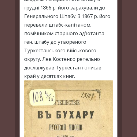
грудні 1866 р. його зарахували до
Генерального Штабу. З 1867 р. його
перевели штабс-капітаном,
помічником старшого ад’ютанта
ген. штабу до утвореного
Туркестанського військового
округу. Лев Костенко ретельно
досліджував Туркестан і описав
край у десятках книг.