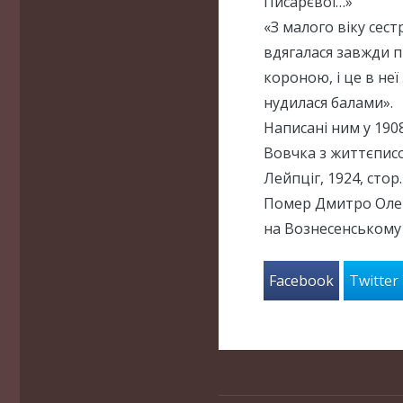
Писарєвої…»
«З малого віку сес
вдягалася завжди пр
короною, і це в неї
нудилася балами».
Написані ним у 190
Вовчка з життєписо
Лейпціг, 1924, стор.
Помер Дмитро Олек
на Вознесенському
Facebook
Twitter