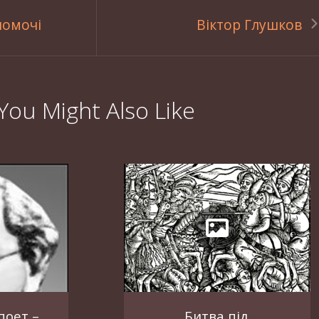
помочі
Віктор Глушков
You Might Also Like
поет –
Битва під