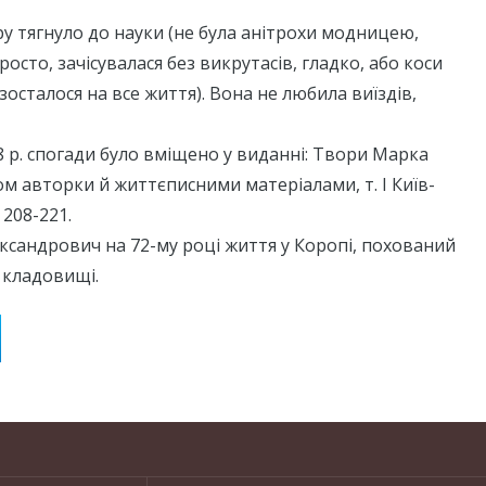
тру тягнуло до науки (не була анітрохи модницею,
осто, зачісувалася без викрутасів, гладко, або коси
 зосталося на все життя). Вона не любила виїздів,
8 р. спогади було вміщено у виданні: Твори Марка
м авторки й життєписними матеріалами, т. I Київ-
 208-221.
сандрович на 72-му році життя у Коропі, похований
 кладовищі.