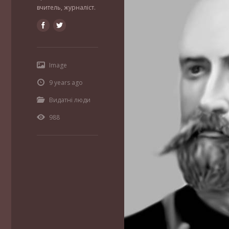
вчитель, журналіст.
Image
9 years ago
Видатні люди
988