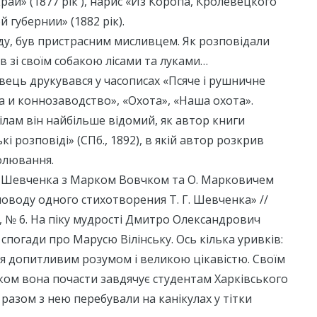
ай» (1877 рік ), нарис «Из Коропа, Кролевецкого
 губернии» (1882 рік).
у, був пристрасним мисливцем. Як розповідали
ав зі своїм собакою лісами та луками…
ець друкувався у часописах «Псяче і рушничне
 и коннозаводство», «Охота», «Наша охота».
лам він найбільше відомий, як автор книги
і розповіді» (СПб., 1892), в якій автор розкрив
олювання.
 Шевченка з Марком Вовчком та О. Марковичем
 поводу одного стихотворения Т. Г. Шевченка» //
93, № 6. На піку мудрості Дмитро Олександрович
 спогади про Марусю Вілінську. Ось кілька уривків:
ся допитливим розумом і великою цікавістю. Своїм
ом вона почасти завдячує студентам Харківського
 разом з нею перебували на канікулах у тітки