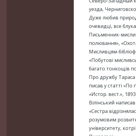
Северо-Западный кр
уезда, Черниговской
Дуже любив природ
очевидці, все блук
Письменник-мислив
полювання», «Охота
Мисливцям-бібліофі
«Побутові мисливськ
багато тонкощів п
Про дружбу Тараса
писав у статті «По
«Истор. вест.», 18
Вілінський написав
«Сестра відрізняла
розумовим розвитк
університету, котрі