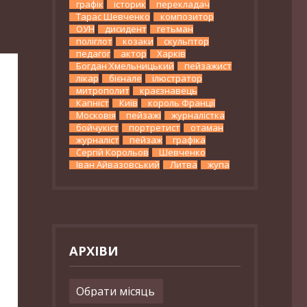
графік
історик
перекладач
Тарас Шевченко
композитор
ОУН
дисидент
гетьман
поліглот
козаки
скульптор
педагог
актор
Харків
Богдан Хмельницький
пейзажист
лікар
бієнале
ілюстратор
митрополит
краєзнавець
Капніст
Київ
король Франції
Московія
пейзажі
журналістка
бойчукіст
портретист
отаман
журналіст
пейзаж
графіка
Сергій Корольов
Шевченко
Іван Айвазовський
Литва
жупа
АРХІВИ
Архіви