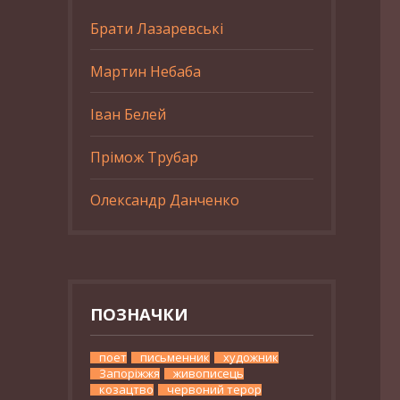
Брати Лазаревські
Мартин Небаба
Іван Белей
Прімож Трубар
Олександр Данченко
ПОЗНАЧКИ
поет
письменник
художник
Запоріжжя
живописець
козацтво
червоний терор