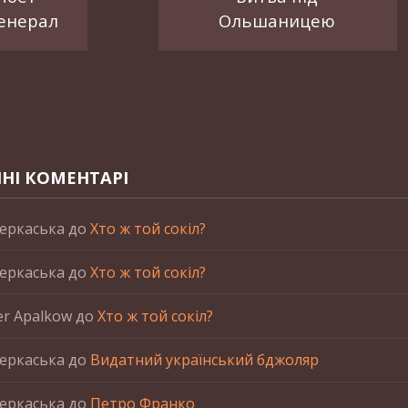
генерал
Ольшаницею
НІ КОМЕНТАРІ
еркаська
до
Хто ж той сокіл?
еркаська
до
Хто ж той сокіл?
er Apalkow
до
Хто ж той сокіл?
еркаська
до
Видатний український бджоляр
еркаська
до
Петро Франко