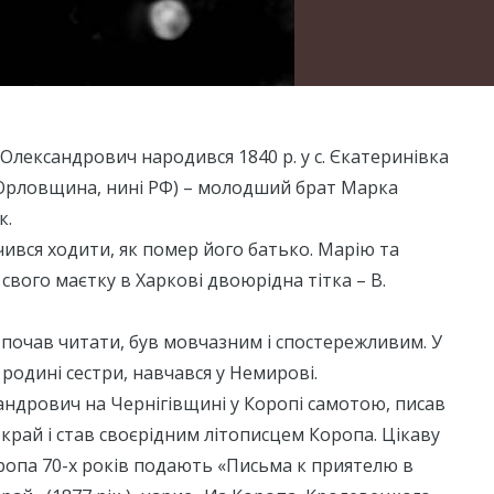
Олександрович народився 1840 р. у с. Єкатеринівка
 Орловщина, нині РФ) – молодший брат Марка
к.
ився ходити, як помер його батько. Марію та
свого маєтку в Харкові двоюрідна тітка – В.
почав читати, був мовчазним і спостережливим. У
 родині сестри, навчався у Немирові.
ндрович на Чернігівщині у Коропі самотою, писав
 край і став своєрідним літописцем Коропа. Цікаву
ропа 70-х років подають «Письма к приятелю в