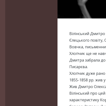
Вілінський Дмитро 
Єлецького повіту,
Вовчка, письменни
Хлопчик ще не навч
Дмитра забрала до 
Писарєва.
Хлопчик дуже рано 
1855-1858 рр. жив у
Жив Дмитро Олекса
Вілінський про цей
характеристику Ко