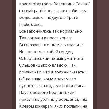
красивої актриси Валентини Саніної
(на еміграції вона стане особистим
модельєром і подругою Грети
Гарбо), але…
Все закончилось так нормально,
Так логичен и прост конец:
Вы сказали, что нынче в спальню
Не приносят с собой сердец.
О. Вертинський не зміг ужитися з
більшовицькою владою. Так,
романс «То, что я должен сказать»
(«Я не знаю, кому и зачем это
нужно») за спогадами Костянтина
Паустовського Вертинський
присвятив убитим у Борщагівці під
Києвом юнкерам, яких послали «на