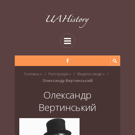
Головна
»
Регістрація
»
Видатні люди
»
Олександр Вертинський
Олександр
Вертинський