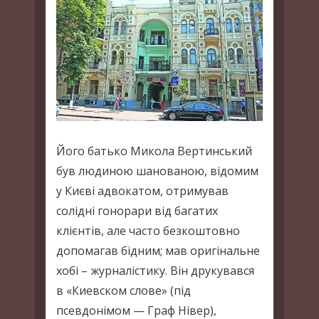
Його батько Микола Вертинський
був людиною шанованою, відомим
у Києві адвокатом, отримував
солідні гонорари від багатих
клієнтів, але часто безкоштовно
допомагав бідним; мав оригінальне
хобі – журналістику. Він друкувався
в «Киевском слове» (під
псевдонімом — Граф Нівер),