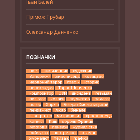
Іван Белей
Прімож Трубар
Олександр Данченко
ПОЗНАЧКИ
поет
письменник
художник
Запоріжжя
живописець
козацтво
червоний терор
графік
історик
перекладач
Тарас Шевченко
композитор
ОУН
дисидент
гетьман
поліглот
козаки
скульптор
педагог
актор
Харків
Богдан Хмельницький
пейзажист
лікар
бієнале
ілюстратор
митрополит
краєзнавець
Капніст
Київ
король Франції
Московія
пейзажі
журналістка
бойчукіст
портретист
отаман
журналіст
пейзаж
графіка