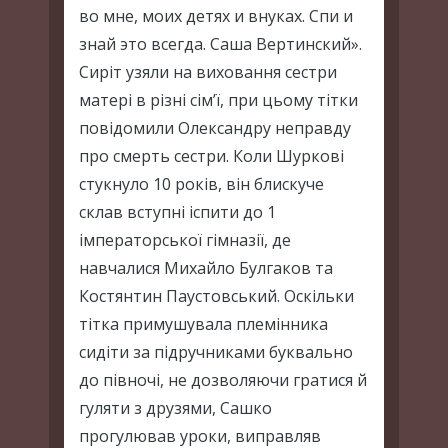
во мне, моих детях и внуках. Спи и
знай это всегда. Саша Вертинский».
Сиріт узяли на виховання сестри
матері в різні сім’ї, при цьому тітки
повідомили Олександру неправду
про смерть сестри. Коли Шуркові
стукнуло 10 років, він блискуче
склав вступні іспити до 1
імператорської гімназії, де
навчалися Михайло Булгаков та
Костянтин Паустовський. Оскільки
тітка примушувала племінника
сидіти за підручниками буквально
до півночі, не дозволяючи гратися й
гуляти з друзями, Сашко
прогулював уроки, виправляв