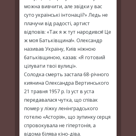
можна вивчити, але звідки у вас
суто українські інтонації?» Ледь не
плачучи від радості, артист
відповів: «Так я ж тут народився! Це
ж моя Батьківщина!». Олександр
називав Україну, Київ ніжною
батьківщиною, казав: «Я готовий
цілувати твої вулиці».
Солодка смерть застала 68-річного
киянина Олександра Вертинського
21 травня 1957 р. Із уст в уста
передавалася чутка, що співак
помер у ліжку ленінградського
готелю «Асторія», що зупинку серця
спровокувала не гіпертонія, а
відома білява кіно-діва.