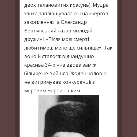
двох талановитих красунь). Мудра
жінка заплющувала очі на «чергові
захоплення», а Олександр
Вертинський казав молодій
дружині: «Після моєї смерті
любитимеш мене ще сильніше». Так
воно й сталося: відчайдушно
красива 34-річна вдова заміж
більше не вийшла. Жоден чоловік
не витримував конкуренції з
мертвим Вертинським.