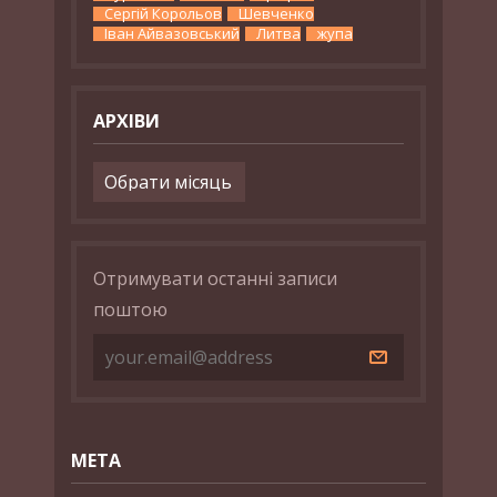
Сергій Корольов
Шевченко
Іван Айвазовський
Литва
жупа
АРХІВИ
Архіви
Отримувати останні записи
поштою
МЕТА