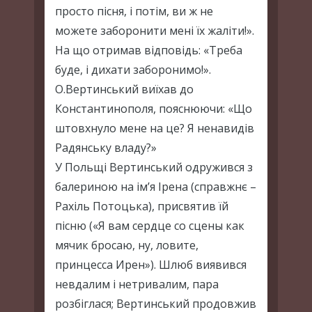
просто пісня, і потім, ви ж не
можете заборонити мені їх жаліти!».
На що отримав відповідь: «Треба
буде, і дихати заборонимо!».
О.Вертинський виїхав до
Константинополя, пояснюючи: «Що
штовхнуло мене на це? Я ненавидів
Радянську владу?»
У Польщі Вертинський одружився з
балериною на ім’я Ірена (справжнє –
Рахіль Потоцька), присвятив їй
пісню («Я вам сердце со сцены как
мячик бросаю, ну, ловите,
принцесса Ирен»). Шлюб виявився
невдалим і нетривалим, пара
розбіглася; Вертинський продовжив