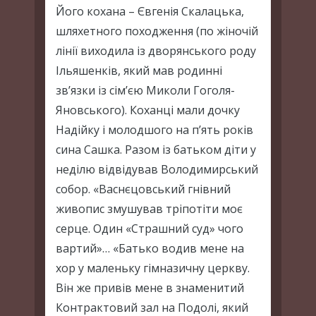
Його кохана – Євгенія Скалацька,
шляхетного походження (по жіночій
лінії виходила із дворянського роду
Ільяшенків, який мав родинні
зв’язки із сім’єю Миколи Гоголя-
Яновського). Коханці мали дочку
Надійку і молодшого на п’ять років
сина Сашка. Разом із батьком діти у
неділю відвідував Володимирський
собор. «Васнєцовський гнівний
живопис змушував тріпотіти моє
серце. Один «Страшний суд» чого
вартий»… «Батько водив мене на
хор у маленьку гімназичну церкву.
Він же привів мене в знаменитий
Контрактовий зал на Подолі, який