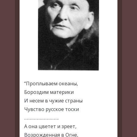
“Проплываем океаны,
Бороздим материки
И несем в чужие страны
Чувство русское тоски
………………………….
А она цветет и зреет,
Возрожденная в Огне,