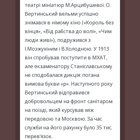
театрі мініатюр М.Арцибушевої. О.
Вертинський вельми успішно
знімався в німому кіно («Король без
вінця», «Від рабства до волі», «Чим
люди живі»), подружився з
І.Мозжухіним і В.Холодною. У 1913
він спробував поступити в МХАТ,
але екзаменатору Станіславському
не сподобалася дикція: погана
вимова букви «р». Наступного року
Вертинський відправився
добровольцем на фронт санітаром
на поїзді, який курсував між
передовою та Москвою. За час
служби на його рахунку було 35 тис.
перев’язок.