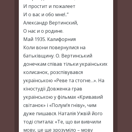
И простит и пожалеет
И о вас и обо мне!..”
Александр Вертинский,
О нас и о родине.
Май 1935. Калифорния
Коли вони повернулися на
батьківщину. О. Вертинський
донечкам співав тільки українських
колисанок, розспівувався
українською «Реве та стогне…». На
кіностудії Довженка грав
українською у фільмах «Кривавий
світанок» і «Полум’я гніву», чим
дуже пишався. Наталія Ужвій його
тоді спитала: «Те, що ви вивчили
мову, це ще зрозуміло – мову