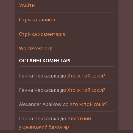
Увійти
Стрічка записів
Стрічка коментарів
WordPress.org
ОСТАННІ КОМЕНТАРІ
Ганна Черкаська
до
Хто ж той сокіл?
Ганна Черкаська
до
Хто ж той сокіл?
Alexander Apalkow
до
Хто ж той сокіл?
Ганна Черкаська
до
Видатний
український бджоляр