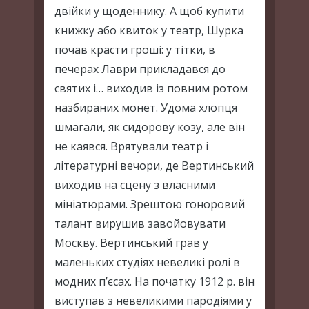
двійки у щоденнику. А щоб купити
книжку або квиток у театр, Шурка
почав красти гроші: у тітки, в
печерах Лаври прикладався до
святих і… виходив із повним ротом
назбираних монет. Удома хлопця
шмагали, як сидорову козу, але він
не каявся. Врятували театр і
літературні вечори, де Вертинський
виходив на сцену з власними
мініатюрами. Зрештою гоноровий
талант вирушив завойовувати
Москву. Вертинський грав у
маленьких студіях невеликі ролі в
модних п’єсах. На початку 1912 р. він
виступав з невеликими пародіями у