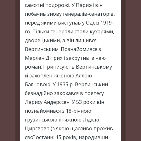
самотні подорожі. У Парижі він
побачив знову генералів-сенаторів,
перед якими виступав у Одесі 1919-
го. Тільки генерали стали кухарями,
дворецькими, а він лишився
Вертинським. Познайомився з
Марлен Дітрих і закрутив із нею
роман. Приписують Вертинському
й захоплення юною Аллою
Баяновою. У 1935 р. Вертинський
безнадійно закохався в поетесу
Ларису Андерссен. У 53 роки він
познайомився з 18-річною
грузинською княжною Лідією
Циргвава (з якою щасливо прожив
свої останні 15 років, народивши