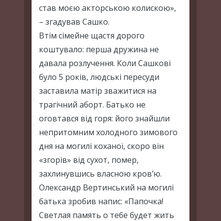
став моєю акторською колискою»,
– згадував Сашко.
Втім сімейне щастя дорого
коштувало: перша дружина не
давала розлучення. Коли Сашкові
було 5 років, людські пересуди
заставила матір зважитися на
трагічний аборт. Батько не
оговтався від горя: його знайшли
непритомним холодного зимового
дня на могилі коханої, скоро він
«згорів» від сухот, помер,
захлинувшись власною кров’ю.
Олександр Вертинський на могилі
батька зробив напис: «Папочка!
Светлая память о тебе будет жить