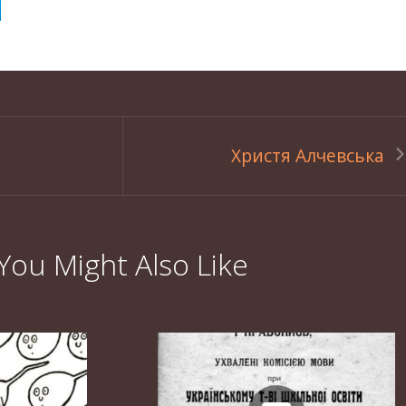
Христя Алчевська
You Might Also Like