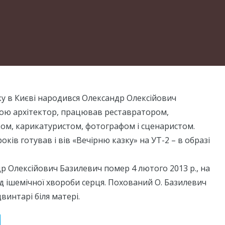
ку в Києві народився Олександр Олексійович
ітою архітектор, працював реставратором,
ком, карикатуристом, фотографом і сценаристом.
ків готував і вів «Вечірню казку» на УТ-2 – в образі
 Олексійович Базилевич помер 4 лютого 2013 р., на
ід ішемічної хвороби серця. Похований О. Базилевич
винтарі біля матері.