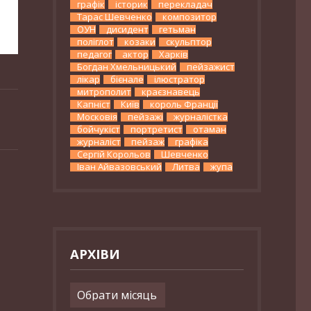
графік
історик
перекладач
Тарас Шевченко
композитор
ОУН
дисидент
гетьман
поліглот
козаки
скульптор
педагог
актор
Харків
Богдан Хмельницький
пейзажист
лікар
бієнале
ілюстратор
митрополит
краєзнавець
Капніст
Київ
король Франції
Московія
пейзажі
журналістка
бойчукіст
портретист
отаман
журналіст
пейзаж
графіка
Сергій Корольов
Шевченко
Іван Айвазовський
Литва
жупа
АРХІВИ
Архіви