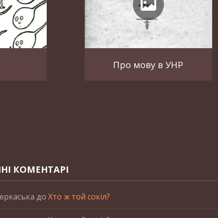
к
Про мову в УНР
НІ КОМЕНТАРІ
еркаська
до
Хто ж той сокіл?