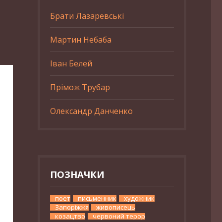
Брати Лазаревські
Мартин Небаба
Іван Белей
Прімож Трубар
Олександр Данченко
ПОЗНАЧКИ
поет
письменник
художник
Запоріжжя
живописець
козацтво
червоний терор