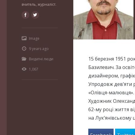
вчитель, журналіст.
Image
9 years ago
15 березня 1951 ро
Видатні люди
Базилевич. За осв
1,067
дизайнером, графі
Упродовж дев’яти ро
«Олівця-малювця».
Художник Олександр
62-му році життя в
на Лук’янівському ц