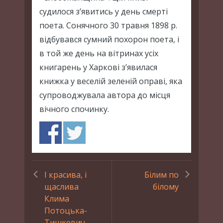
судилося з’явитись у день смерті
поета. Сонячного 30 травня 1898 р.
відбувався сумний похорон поета, і
в той же день на вітринах усіх
книгарень у Харкові з’явилася
книжка у веселій зеленій оправі, яка
супроводжувала автора до місця
вічного спочинку.
І красива, і
Білим по
щаслива
білому
Клима
Потоцька-
Тишкевич