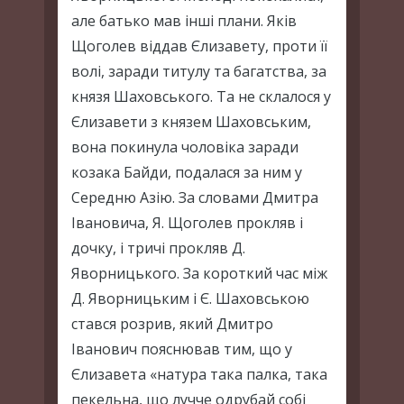
але батько мав інші плани. Яків
Щоголев віддав Єлизавету, проти її
волі, заради титулу та багатства, за
князя Шаховського. Та не склалося у
Єлизавети з князем Шаховським,
вона покинула чоловіка заради
козака Байди, подалася за ним у
Середню Азію. За словами Дмитра
Івановича, Я. Щоголев прокляв і
дочку, і тричі прокляв Д.
Яворницького. За короткий час між
Д. Яворницьким і Є. Шаховською
стався розрив, який Дмитро
Іванович пояснював тим, що у
Єлизавета «натура така палка, така
пекельна, що лучче одрубай собі