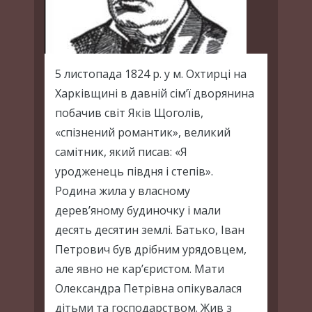
5 листопада 1824 р. у м. Охтирці на
Харківщині в давній сім’ї дворянина
побачив світ Яків Щоголів,
«спізнений романтик», великий
самітник, який писав: «Я
уродженець півдня і степів».
Родина жила у власному
дерев’яному будиночку і мали
десять десятин землі. Батько, Іван
Петрович був дрібним урядовцем,
але явно не кар’єристом. Мати
Олександра Петрівна опікувалася
дітьми та господарством. Жив з