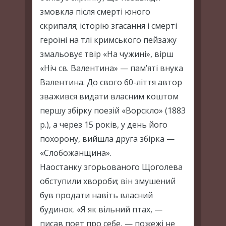
змовкла після смерті юного
скрипаля; історію згасання і смерті
героїні на тлі кримського пейзажу
змальовує твір «На чужині», вірш
«Ніч св. Валентина» — пам’яті внука
Валентина. До свого 60-ліття автор
зважився видати власним коштом
першу збірку поезій «Ворскло» (1883
р.), а через 15 років, у день його
похорону, вийшла друга збірка —
«Слобожанщина».
Наостанку згорьованого Щоголева
обступили хвороби; він змушений
був продати навіть власний
будинок. «Я як вільний птах, —
писав поет про себе, — пожежі не