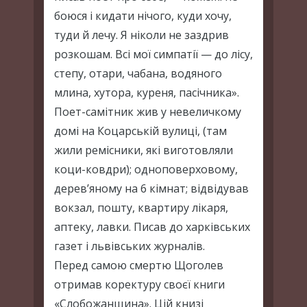
боюся і кидати нічого, куди хочу,
туди й лечу. Я ніколи не заздрив
розкошам. Всі мої симпатії — до лісу,
степу, отари, чабана, водяного
млина, хутора, куреня, пасічника».
Поет-самітник жив у невеличкому
домі на Коцарській вулиці, (там
жили ремісники, які виготовляли
коци-ковдри); одноповерховому,
дерев’яному на 6 кімнат; відвідував
вокзал, пошту, квартиру лікаря,
аптеку, лавки. Писав до харківських
газет і львівських журналів.
Перед самою смертю Щоголев
отримав коректуру своєї книги
«Слобожанщина». Цій книзі