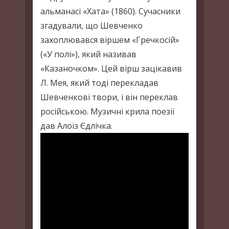
альманасі «Хата» (1860). Сучасники
згадували, що Шевченко
захоплювався віршем «Гречкосій»
(«У полі»), який називав
«Казаночком». Цей вірш зацікавив
Л. Мея, який тоді перекладав
Шевченкові твори, і він переклав
російською. Музичні крила поезії
дав Алоїз Єдлічка.