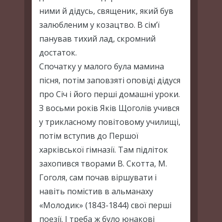
ними й дідусь, священик, який був
залюбленим у козацтво. В сім’ї
панував тихий лад, скромний
достаток.
Спочатку у малого була мамина
пісня, потім заповзяті оповіді дідуся
про Січ і його перші домашні уроки.
З восьми років Яків Щоголів учився
у трикласному повітовому училищі,
потім вступив до Першої
харківської гімназії. Там підліток
захопився творами В. Скотта, М.
Гоголя, сам почав віршувати і
навіть помістив в альманаху
«Молодик» (1843-1844) свої перші
поезії. І треба ж було юнакові