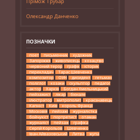
Прімож Трубар
Олександр Данченко
ПОЗНАЧКИ
поет
письменник
художник
Запоріжжя
живописець
козацтво
червоний терор
графік
історик
перекладач
Тарас Шевченко
композитор
ОУН
дисидент
гетьман
поліглот
козаки
скульптор
педагог
актор
Харків
Богдан Хмельницький
пейзажист
лікар
бієнале
ілюстратор
митрополит
краєзнавець
Капніст
Київ
король Франції
Московія
пейзажі
журналістка
бойчукіст
портретист
отаман
журналіст
пейзаж
графіка
Сергій Корольов
Шевченко
Іван Айвазовський
Литва
жупа