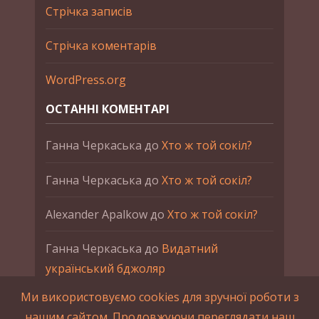
Стрічка записів
Стрічка коментарів
WordPress.org
ОСТАННІ КОМЕНТАРІ
Ганна Черкаська
до
Хто ж той сокіл?
Ганна Черкаська
до
Хто ж той сокіл?
Alexander Apalkow
до
Хто ж той сокіл?
Ганна Черкаська
до
Видатний
український бджоляр
Ми використовуємо cookies для зручної роботи з
Ганна Черкаська
до
Петро Франко
нашим сайтом. Продовжуючи переглядати наш