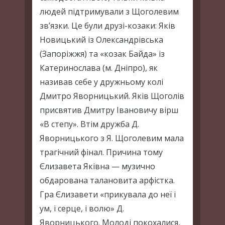
людей підтримували з Щоголевим
зв’язки. Це були друзі-козаки: Яків
Новицький із Олександрівська
(Запоріжжя) та «козак Байда» із
Катеринослава (м. Дніпро), як
називав себе у дружньому колі
Дмитро Яворницький. Яків Щоголів
присвятив Дмитру Івановичу вірш
«В степу». Втім дружба Д.
Яворницького з Я. Щоголевим мала
трагічний фінал. Причина тому
Єлизавета Яківна — музично
обдарована талановита арфістка.
Гра Єлизавети «прикувала до неї і
ум, і серце, і волю» Д.
Яворницького. Молоді покохалися,