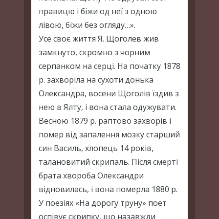
правицю і біжи од неї з одною
лівою, біжи без огляду…».
Усе своє життя Я. Щоголев жив
замкнуто, скромно з чорним
серпанком на серці. На початку 1878
р. захворіла на сухоти донька
Олександра, восени Щоголів їздив з
нею в Ялту, і вона стала одужувати.
Весною 1879 р. раптово захворів і
помер від запалення мозку старший
син Василь, хлопець 14 років,
талановитий скрипаль. Після смерті
брата хвороба Олександри
відновилась, і вона померла 1880 р.
У поезіях «На дорогу труну» поет
оспівує скрипку, що назавжди