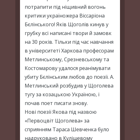
потрапити під ніщивний вогонь
критики україножера Віссаріона
Бєлінського! Яків Щоголів кинув у
грубку всі написані твори й замовк
на 30 років. Тільки під час навчання
в університеті Харкова професорам
Метлинському, Срезневському та
Костомарову удалося реанімувати
убиту Бєлінським любов до поезії. А.
Метлинський розбудив у Щоголева
тугу за козацькою Україною, і
почав поет писати знову.
Нові поезії Якова під назвою
«Первоцвіт Щоголева» за
сприянням Тараса Шевченка було
надруковано в Кулішевому