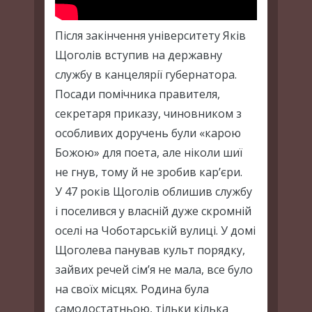
Після закінчення університету Яків
Щоголів вступив на державну
службу в канцелярії губернатора.
Посади помічника правителя,
секретаря приказу, чиновником з
особливих доручень були «карою
Божою» для поета, але ніколи шиї
не гнув, тому й не зробив кар’єри.
У 47 років Щоголів облишив службу
і поселився у власній дуже скромній
оселі на Чоботарській вулиці. У домі
Щоголева панував культ порядку,
зайвих речей сім’я не мала, все було
на своїх місцях. Родина була
самодостатньою, тільки кілька